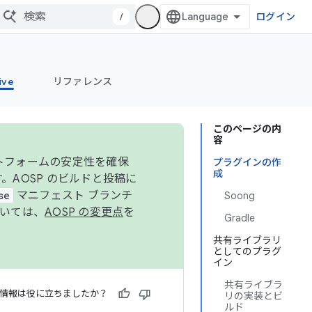
/
ログイン
ive
リファレンス
このページの内
容
ットフォームの安定性を確保
プラグインの作
成
す。AOSP のビルドと投稿に
se
マニフェスト ブランチ
Soong
ついては、
AOSP の変更点
を
Gradle
共有ライブラリ
としてのプラグ
イン
共有ライブラ
情報は役に立ちましたか？
リの実装とビ
ルド