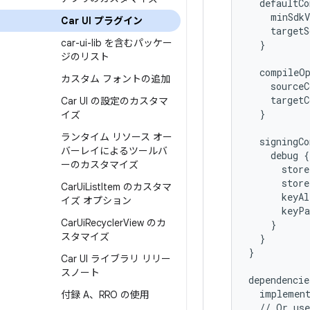
defaultCo
minSdkV
Car UI プラグイン
targetS
car-ui-lib を含むパッケー
}
ジのリスト
compileO
カスタム フォントの追加
sourceC
targetC
Car UI の設定のカスタマ
}
イズ
ランタイム リソース オー
signingCo
バーレイによるツールバ
debug
{
ーのカスタマイズ
store
store
Car
Ui
List
Item のカスタマ
keyAl
イズ オプション
keyPa
Car
Ui
Recycler
View のカ
}
スタマイズ
}
}
Car UI ライブラリ リリー
スノート
dependencie
implemen
付録 A、RRO の使用
//
Or
use