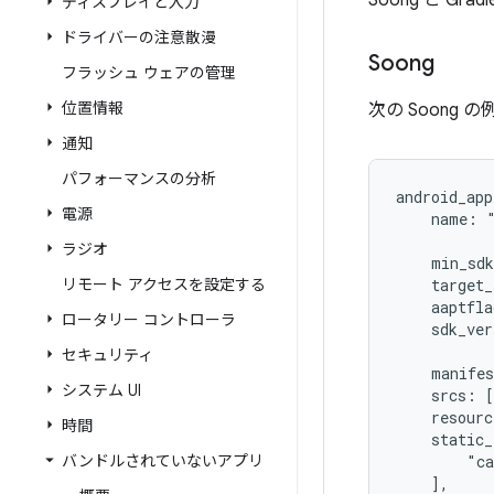
Soong と Gr
ディスプレイと入力
ドライバーの注意散漫
Soong
フラッシュ ウェアの管理
位置情報
次の Soong
通知
パフォーマンスの分析
android_app
電源
    name: 
ラジオ
    min_sd
リモート アクセスを設定する
    target
    aaptfl
ロータリー コントローラ
    sdk_ve
セキュリティ
    manife
システム UI
    srcs: 
    resour
時間
    static_
バンドルされていないアプリ
        "c
    ],