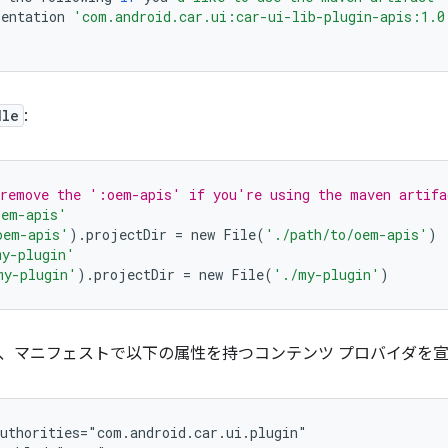
entation
'com.android.car.ui:car-ui-lib-plugin-apis:1.0
dle
:
 remove the ':oem-apis' if you're using the maven artifa
oem-apis'
oem-apis'
).
projectDir
=
new
File
(
'./path/to/oem-apis'
)
y-plugin'
my-plugin'
).
projectDir
=
new
File
(
'./my-plugin'
)
、マニフェストで以下の属性を持つコンテンツ プロバイダを