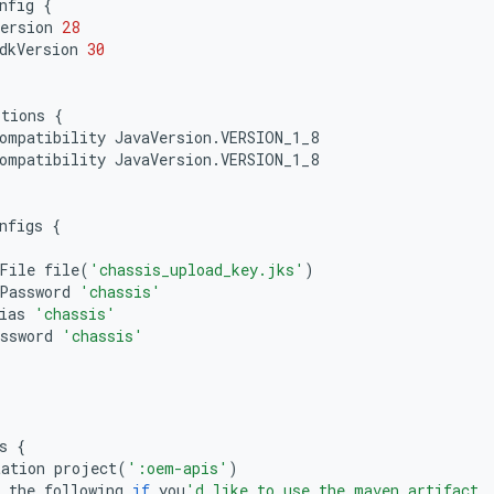
nfig
{
ersion
28
dkVersion
30
ptions
{
ompatibility
JavaVersion
.
VERSION_1_8
ompatibility
JavaVersion
.
VERSION_1_8
nfigs
{
File
file
(
'chassis_upload_key.jks'
)
Password
'chassis'
ias
'chassis'
ssword
'chassis'
s
{
tation
project
(
':oem-apis'
)
the
following
if
you
'd like to use the maven artifact