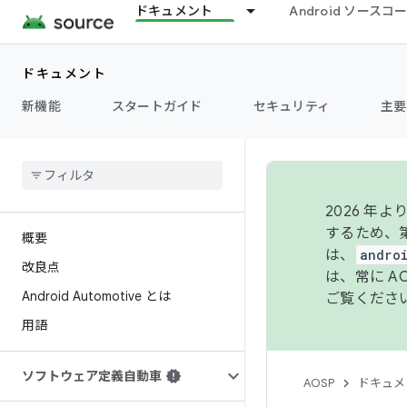
ドキュメント
Android ソース
ドキュメント
新機能
スタートガイド
セキュリティ
主要
2026 
するため、第
概要
は、
andro
改良点
は、常に 
Android Automotive とは
ご覧くださ
用語
ソフトウェア定義自動車
AOSP
ドキュメ