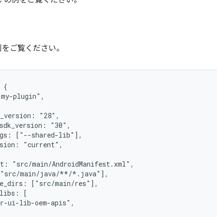
adle の例をご覧ください。
 の例をご覧ください。
 {
"my-plugin",
k_version: "28",
_sdk_version: "30",
ags: ["--shared-lib"],
rsion: "current",
st: "src/main/AndroidManifest.xml",
["src/main/java/**/*.java"],
ce_dirs: ["src/main/res"],
libs: [
ar-ui-lib-oem-apis",