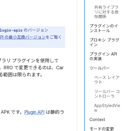
共有ライブラ
リに対する依
存関係
プラグインのイ
のバージョン
lugin-apis
ンストール
 API の最小互換バージョン
をご覧く
プロキシ プラグ
イン
プラグイン API
の実装
ブラリ プラグイン
を使用して
RRO で変更できるのは、Car
ツールバー
きる範囲は限られます。
ベース レイア
ウト
ツールバー コ
ントローラ
AppStyledVie
w
PK です。
Plugin API
は静的ラ
Context
モードの変更