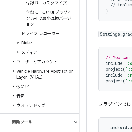
付録 B、カスタマイズ
//
implem
}
付録 C、Car UI プラグイ
ン API の最小互換バージ
ョン
ドライブ レコーダー
Settings.gra
Dialer
メディア
// You can
ユーザーとアカウント
include
':
project
(
':
Vehicle Hardware Abstraction
include
':m
Layer（VHAL）
project
(
':
仮想化
音声
プラグインでは
ウォッチドッグ
開発ツール