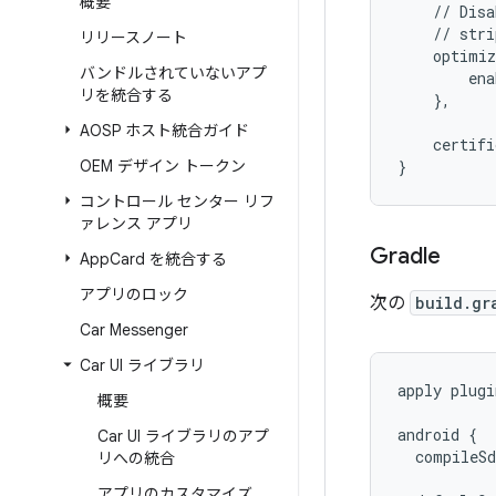
概要
    // Disa
    // stri
リリースノート
    optimi
バンドルされていないアプ
        ena
リを統合する
    },
AOSP ホスト統合ガイド
    certif
OEM デザイン トークン
}
コントロール センター リフ
ァレンス アプリ
Gradle
App
Card を統合する
アプリのロック
次の
build.gr
Car Messenger
Car UI ライブラリ
apply
plugi
概要
android
{
Car UI ライブラリのアプ
compileSd
リへの統合
アプリのカスタマイズ