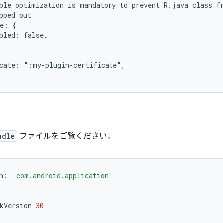
ble optimization is mandatory to prevent R.java class f
pped out
ze: {
bled: false,
icate: ":my-plugin-certificate",
adle
ファイルをご覧ください。
n
:
'com.android.application'
kVersion
30