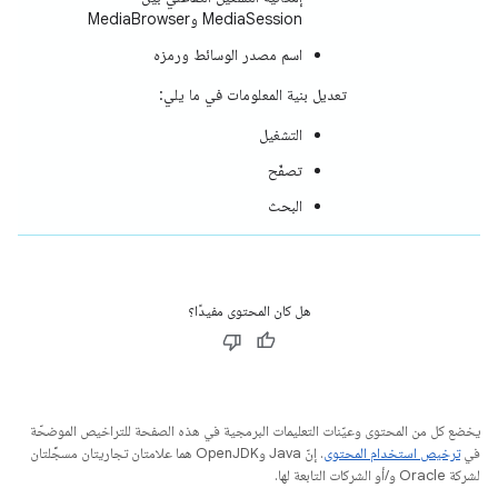
MediaSession وMediaBrowser
اسم مصدر الوسائط ورمزه
تعديل بنية المعلومات في ما يلي:
التشغيل
تصفّح
البحث
هل كان المحتوى مفيدًا؟
يخضع كل من المحتوى وعيّنات التعليمات البرمجية في هذه الصفحة للتراخيص الموضحّة
في
ترخيص استخدام المحتوى
. إنّ Java وOpenJDK هما علامتان تجاريتان مسجَّلتان
لشركة Oracle و/أو الشركات التابعة لها.