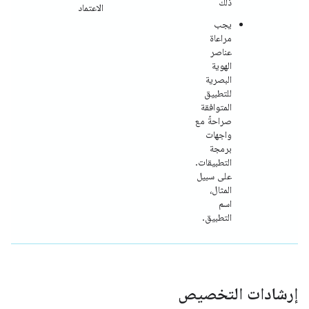
ذلك
الاعتماد
يجب
مراعاة
عناصر
الهوية
البصرية
للتطبيق
المتوافقة
صراحةً مع
واجهات
برمجة
التطبيقات.
على سبيل
المثال،
اسم
التطبيق.
إرشادات التخصيص