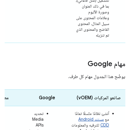
للتشغيل (مثل الأغاني)،
بما في ذلك العنوان
وصورة الألبوم
وعلامات المحتوى على
سبيل المثال، المحتوى
الفاضح والمحتوى الذي
تم تنزيله
مهام Google
يوضّح هذا الجدول مهام كل طرف.
صانعو المركبات (vOEM)
Google
مطوّر
أنشئ نظامًا متّسقًا تمامًا
تحديد
مع
مستند Android
Media
CDD
للترفيه والمعلومات
APIs