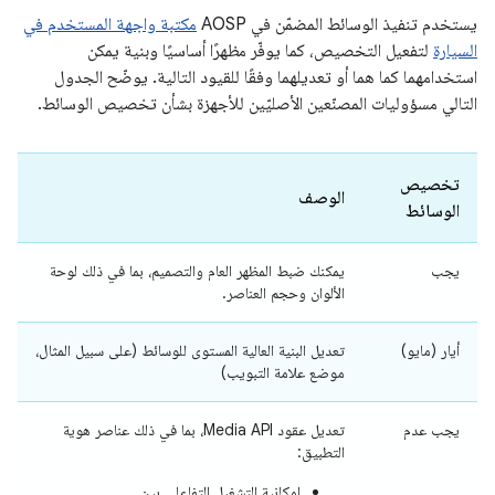
يستخدم تنفيذ الوسائط المضمّن في AOSP
مكتبة واجهة المستخدم في
السيارة
لتفعيل التخصيص، كما يوفّر مظهرًا أساسيًا وبنية يمكن
استخدامهما كما هما أو تعديلهما وفقًا للقيود التالية. يوضّح الجدول
التالي مسؤوليات المصنّعين الأصليّين للأجهزة بشأن تخصيص الوسائط.
تخصيص
الوصف
الوسائط
يجب
يمكنك ضبط المظهر العام والتصميم، بما في ذلك لوحة
الألوان وحجم العناصر.
أيار (مايو)
تعديل البنية العالية المستوى للوسائط (على سبيل المثال،
موضع علامة التبويب)
يجب عدم
تعديل عقود Media API، بما في ذلك عناصر هوية
التطبيق:
إمكانية التشغيل التفاعلي بين