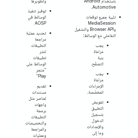
باستخدام Android
وتطويرها
Automotive.
توفير تنفيذ
تلبية جميع توقعات
الوسائط في
AOSP
MediaSession
وBrowser API والتشغيل
تحديد عملية
التفاعلي مع الوسائط:
مراجعة
يجب
التطبيقات
مراعاة
لنشر
بنية
تطبيقات
التصفّح.
الوسائط على
"متجر
يجب
Play"
مراعاة
الإجراءات
تقديم
المخصّصة.
مستندات
لعناصر مثل
تفويض
واجهات
التطبيق
برمجة
بتسجيل
التطبيقات
الدخول
والتخصيصات
والإعدادات
والمراجعة
وما إلى
وعمليات