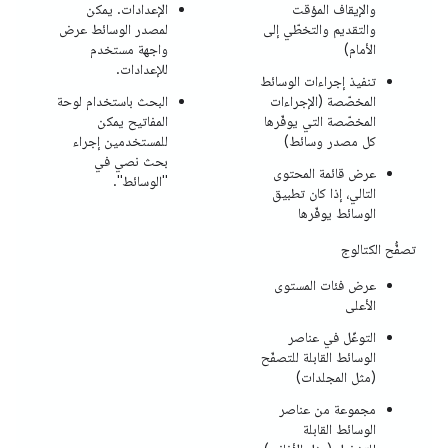
والإيقاف المؤقت
الإعدادات. يمكن
والتقديم والتخطّي إلى
لمصدر الوسائط عرض
الأمام)
واجهة مستخدم
للإعدادات.
تنفيذ إجراءات الوسائط
المخصّصة (الإجراءات
البحث باستخدام لوحة
المخصّصة التي يوفّرها
المفاتيح يمكن
كل مصدر وسائط)
للمستخدمين إجراء
بحث نصي في
عرض قائمة المحتوى
"الوسائط".
التالي، إذا كان تطبيق
الوسائط يوفّرها
تصفُّح الكتالوج
عرض فئات المستوى
الأعلى
التوغّل في عناصر
الوسائط القابلة للتصفّح
(مثل المجلدات)
مجموعة من عناصر
الوسائط القابلة