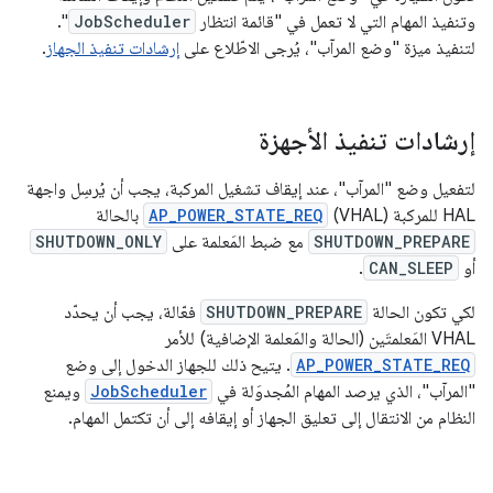
وتنفيذ المهام التي لا تعمل في "قائمة انتظار
JobScheduler
".
لتنفيذ ميزة "وضع المرآب"، يُرجى الاطّلاع على
إرشادات تنفيذ الجهاز
.
إرشادات تنفيذ الأجهزة
لتفعيل وضع "المرآب"، عند إيقاف تشغيل المركبة، يجب أن يُرسِل واجهة
HAL للمركبة (VHAL)
AP_POWER_STATE_REQ
بالحالة
SHUTDOWN_PREPARE
مع ضبط المَعلمة على
SHUTDOWN_ONLY
أو
CAN_SLEEP
.
لكي تكون الحالة
SHUTDOWN_PREPARE
فعّالة، يجب أن يحدّد
VHAL المَعلمتَين (الحالة والمَعلمة الإضافية) للأمر
AP_POWER_STATE_REQ
. يتيح ذلك للجهاز الدخول إلى وضع
"المرآب"، الذي يرصد المهام المُجدوَلة في
JobScheduler
ويمنع
النظام من الانتقال إلى تعليق الجهاز أو إيقافه إلى أن تكتمل المهام.