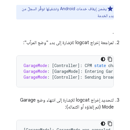
يضمن إيقاف خدمات Android وتشغيلها توفُّر السجلّ من
بدء الخدمة
.
لمراجعة إخراج logcat للإشارة إلى بدء "وضع المرآب":
GarageMode
:
[
Controller
]
:
CPM
state
changed
t
GarageMode
:
[
GarageMode
]
:
Entering
GarageMode
GarageMode
:
[
Controller
]
:
Sending
broadcast
w
لتحديد إخراج logcat للإشارة إلى انتهاء وضع Garage
Mode (تم إلغاؤه أو اكتماله):
[
GarageMode
]
:
GarageMode
was
canceled