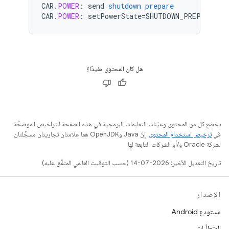
CAR
.
POWER
:
send
shutdown
prepare
CAR
.
POWER
:
setPowerState
=
SHUTDOWN_PREPARE
(
7
)
هل كان المحتوى مفيدًا؟
يخضع كل من المحتوى وعيّنات التعليمات البرمجية في هذه الصفحة للتراخيص الموضحّة
في
ترخيص استخدام المحتوى
. إنّ Java وOpenJDK هما علامتان تجاريتان مسجَّلتان
لشركة Oracle و/أو الشركات التابعة لها.
تاريخ التعديل الأخير: 2026-07-14 (حسب التوقيت العالمي المتفَّق عليه)
الإصدار
مستودع Android
المتطلّبات