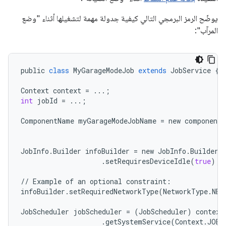
يوضّح الرمز البرمجي التالي كيفية جدولة مهمة لتشغيلها أثناء "وضع
المرآب":
public
class
MyGarageModeJob
extends
JobService
{
Context
context
=
...
;
int
jobId
=
...
;
ComponentName
myGarageModeJobName
=
new
componentN
JobInfo
.
Builder
infoBuilder
=
new
JobInfo
.
Builder
(
.
setRequiresDeviceIdle
(
true
);
//
Example
of
an
optional
constraint
:
infoBuilder
.
setRequiredNetworkType
(
NetworkType
.
NET
JobScheduler
jobScheduler
=
(
JobScheduler
)
context
.
getSystemService
(
Context
.
JOB_