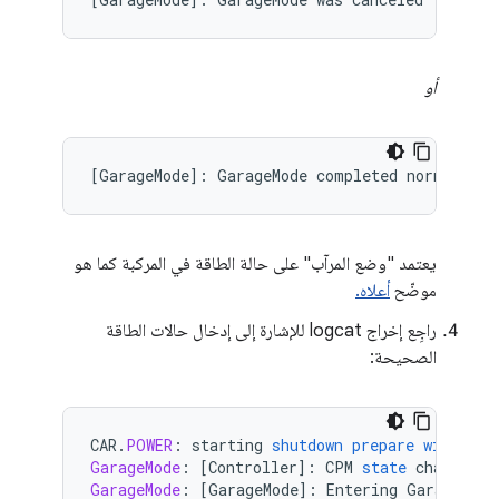
أو
[
GarageMode
]
:
GarageMode
completed
normally
يعتمد "وضع المرآب" على حالة الطاقة في المركبة كما هو
موضّح
أعلاه.
راجِع إخراج logcat للإشارة إلى إدخال حالات الطاقة
الصحيحة:
CAR
.
POWER
:
starting
shutdown
prepare
without
GarageMode
:
[
Controller
]
:
CPM
state
changed
t
GarageMode
:
[
GarageMode
]
:
Entering
GarageMode