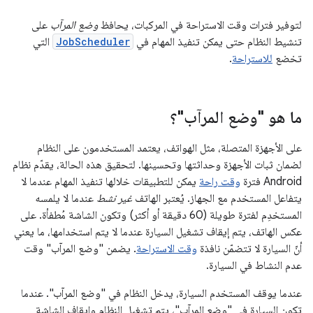
لتوفير فترات وقت الاستراحة في المركبات، يحافظ
وضع المرآب
على
تنشيط النظام حتى يمكن تنفيذ المهام في
JobScheduler
التي
تخضع
للاستراحة
.
ما هو "وضع المرآب"؟
على الأجهزة المتصلة، مثل الهواتف، يعتمد المستخدمون على النظام
لضمان ثبات الأجهزة وحداثتها وتحسينها. لتحقيق هذه الحالة، يقدّم نظام
Android فترة
وقت راحة
يمكن للتطبيقات خلالها تنفيذ المهام عندما لا
يتفاعل المستخدم مع الجهاز. يُعتبر الهاتف
غير نشط
عندما لا يلمسه
المستخدِم لفترة طويلة (60 دقيقة أو أكثر) وتكون الشاشة مُطفأة. على
عكس الهاتف، يتم إيقاف تشغيل السيارة عندما لا يتم استخدامها، ما يعني
أنّ السيارة لا تتضمّن نافذة
وقت الاستراحة
. يضمن "وضع المرآب" وقت
عدم النشاط في السيارة.
عندما يوقف المستخدم السيارة، يدخل النظام في "وضع المرآب". عندما
تكون السيارة في "وضع المرآب"، يتم تشغيل النظام وإيقاف الشاشة