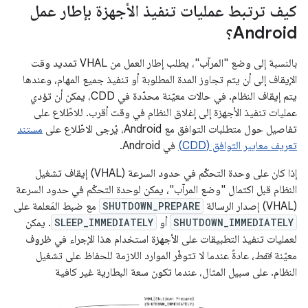
كيف ترتبط عمليات تنفيذ الأجهزة بإطار عمل
Android؟
بالنسبة إلى وضع "المرآب"، يطلب إطار العمل من VHAL تمديد وقت
الإيقاف إلى أن يتم تجاوز المدة المطلوبة أو تنفيذ جميع المهام، وعندها
يتم إيقاف النظام. في حالات معيّنة محدّدة في CDD، يمكن أن تؤدي
عمليات تنفيذ الأجهزة إلى إغلاق النظام في وقت أقرب. للاطّلاع على
تفاصيل حول متطلبات التوافق مع Android، يُرجى الاطّلاع على
مستند
تعريف معايير التوافق (CDD)
في Android.
إذا كان على وحدة التحكّم في حدود السرعة (VHAL) إيقاف تشغيل
النظام قبل اكتمال "وضع المرآب"، يمكن لوحدة التحكّم في حدود السرعة
(VHAL) إصدار الرسالة
SHUTDOWN_PREPARE
مع ضبط المَعلمة على
SHUTDOWN_IMMEDIATELY
أو
SLEEP_IMMEDIATELY
. يمكن
لعمليات تنفيذ التطبيقات على الأجهزة استخدام هذا الإجراء في ظروف
معيّنة
فقط
، عادةً عندما لا تتوفّر الموارد اللازمة للحفاظ على تشغيل
النظام. على سبيل المثال، عندما تكون سعة البطارية غير كافية