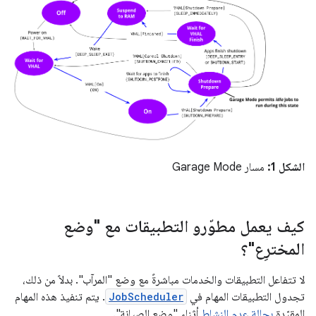
الشكل 1:
مسار Garage Mode
كيف يعمل مطوّرو التطبيقات مع "وضع
المخترِع"؟
لا تتفاعل التطبيقات والخدمات مباشرةً مع وضع "المرآب". بدلاً من ذلك،
تجدول التطبيقات المهام في
JobScheduler
. يتم تنفيذ هذه المهام
المقيّدة
بحالة عدم النشاط
أثناء "وضع الصيانة".