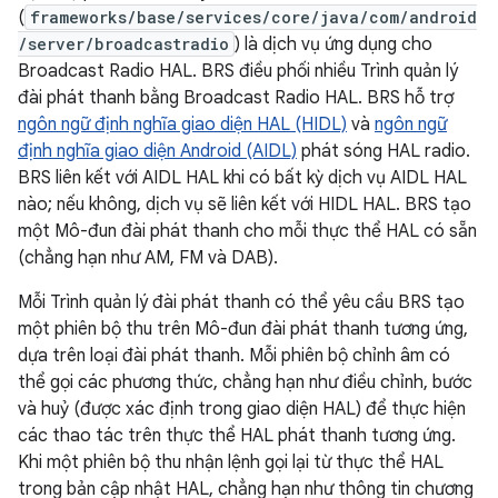
(
frameworks/base/services/core/java/com/android
/server/broadcastradio
) là dịch vụ ứng dụng cho
Broadcast Radio HAL. BRS điều phối nhiều Trình quản lý
đài phát thanh bằng Broadcast Radio HAL. BRS hỗ trợ
ngôn ngữ định nghĩa giao diện HAL (HIDL)
và
ngôn ngữ
định nghĩa giao diện Android (AIDL)
phát sóng HAL radio.
BRS liên kết với AIDL HAL khi có bất kỳ dịch vụ AIDL HAL
nào; nếu không, dịch vụ sẽ liên kết với HIDL HAL. BRS tạo
một Mô-đun đài phát thanh cho mỗi thực thể HAL có sẵn
(chẳng hạn như AM, FM và DAB).
Mỗi Trình quản lý đài phát thanh có thể yêu cầu BRS tạo
một phiên bộ thu trên Mô-đun đài phát thanh tương ứng,
dựa trên loại đài phát thanh. Mỗi phiên bộ chỉnh âm có
thể gọi các phương thức, chẳng hạn như điều chỉnh, bước
và huỷ (được xác định trong giao diện HAL) để thực hiện
các thao tác trên thực thể HAL phát thanh tương ứng.
Khi một phiên bộ thu nhận lệnh gọi lại từ thực thể HAL
trong bản cập nhật HAL, chẳng hạn như thông tin chương