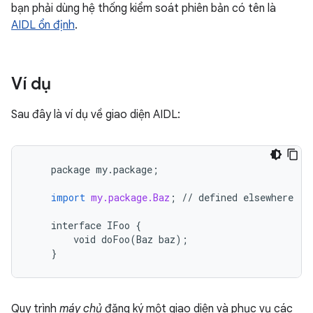
bạn phải dùng hệ thống kiểm soát phiên bản có tên là
AIDL ổn định
.
Ví dụ
Sau đây là ví dụ về giao diện AIDL:
package
my
.
package
;
import
my.package.Baz
;
//
defined
elsewhere
interface
IFoo
{
void
doFoo
(
Baz
baz
);
}
Quy trình
máy chủ
đăng ký một giao diện và phục vụ các