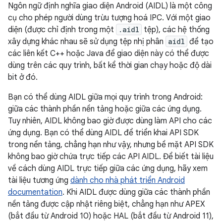
Ngôn ngữ định nghĩa giao diện Android (AIDL) là một công
cụ cho phép người dùng trừu tượng hoá IPC. Với một giao
diện (được chỉ định trong một
.aidl
tệp), các hệ thống
xây dựng khác nhau sẽ sử dụng tệp nhị phân
aidl
để tạo
các liên kết C++ hoặc Java để giao diện này có thể được
dùng trên các quy trình, bất kể thời gian chạy hoặc độ dài
bit ở đó.
Bạn có thể dùng AIDL giữa mọi quy trình trong Android:
giữa các thành phần nền tảng hoặc giữa các ứng dụng.
Tuy nhiên, AIDL không bao giờ được dùng làm API cho các
ứng dụng. Bạn có thể dùng AIDL để triển khai API SDK
trong nền tảng, chẳng hạn như vậy, nhưng bề mặt API SDK
không bao giờ chứa trực tiếp các API AIDL. Để biết tài liệu
về cách dùng AIDL trực tiếp giữa các ứng dụng, hãy xem
tài liệu tương ứng
dành cho nhà phát triển Android
documentation
. Khi AIDL được dùng giữa các thành phần
nền tảng được cập nhật riêng biệt, chẳng hạn như APEX
(bắt đầu từ Android 10) hoặc HAL (bắt đầu từ Android 11),