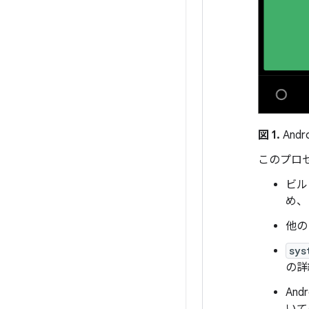
図 1.
Andro
このプロ
ビル
め、
他の
sys
の詳
An