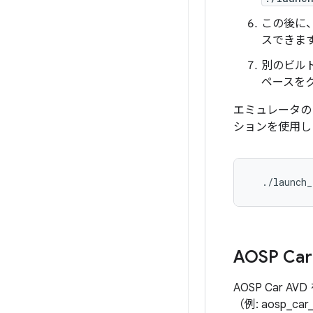
この後に
スできま
別のビルド
ペースをク
エミュレータのリリ
ションを使用し
  ./launch_
AOSP C
AOSP Car 
（例: aosp_ca