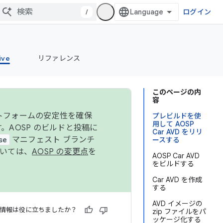
/
ログイン
ive
リファレンス
このページの内
容
ットフォームの安定性を確保
プレビルドを使
用して AOSP
す。AOSP のビルドと投稿に
Car AVD をリリ
se
マニフェスト ブランチ
ースする
ついては、
AOSP の変更点
を
AOSP Car AVD
をビルドする
Car AVD を作成
する
AVD イメージの
情報は役に立ちましたか？
zip ファイルをパ
ッケージ化する