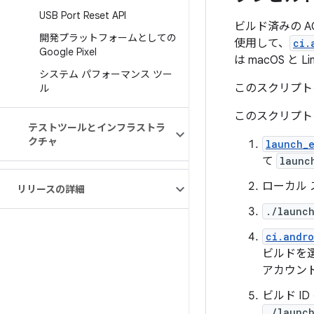
USB Port Reset API
ビルド済みの A
開発プラットフォームとしての
使用して、
ci.
Google Pixel
は macOS と 
システム パフォーマンス ツー
このスクリプト
ル
このスクリプト
テストツールとインフラストラ
クチャ
launch_
て
launc
ローカル
リリースの詳細
./launc
ci.andr
ビルドを選
アカウン
ビルド I
./launc