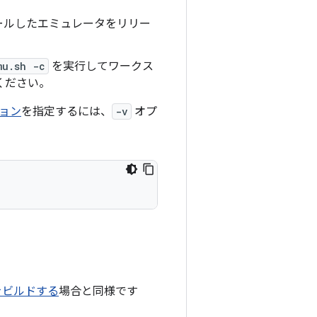
ールしたエミュレータをリリー
mu.sh -c
を実行してワークス
ください。
ョン
を指定するには、
-v
オプ
をビルドする
場合と同様です