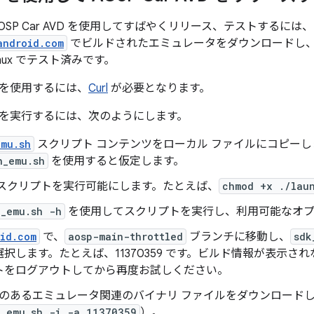
OSP Car AVD を使用してすばやくリリース、テストするに
android.com
でビルドされたエミュレータをダウンロードし
Linux でテスト済みです。
を使用するには、
Curl
が必要となります。
を実行するには、次のようにします。
emu.sh
スクリプト コンテンツをローカル ファイルにコピーし
h_emu.sh
を使用すると仮定します。
 スクリプトを実行可能にします。たとえば、
chmod +x ./lau
h_emu.sh -h
を使用してスクリプトを実行し、利用可能なオプ
oid.com
で、
aosp-main-throttled
ブランチに移動し、
sdk
択します。たとえば、11370359 です。ビルド情報が表示されな
トをログアウトしてから再度お試しください。
D のあるエミュレータ関連のバイナリ ファイルをダウンロード
h_emu.sh -i -a 11370359
）。