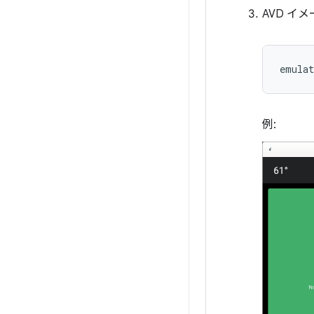
AVD イ
emula
例: