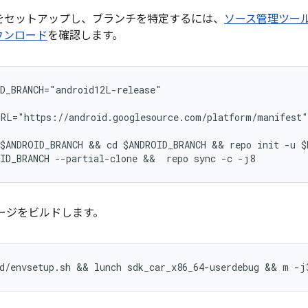
をセットアップし、ブランチを特定するには、
ソース管理ツー
ウンロード
を確認します。
D_BRANCH="android12L-release"
RL="https://android.googlesource.com/platform/manifest"
$ANDROID_BRANCH && cd $ANDROID_BRANCH && repo init -u $
ID_BRANCH --partial-clone &&  repo sync -c -j8
メージをビルドします。
d/envsetup.sh && lunch sdk_car_x86_64-userdebug && m -j