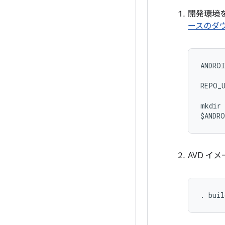
開発環境
ースのダ
ANDROI
REPO_U
mkdir 
$ANDRO
AVD イ
. buil