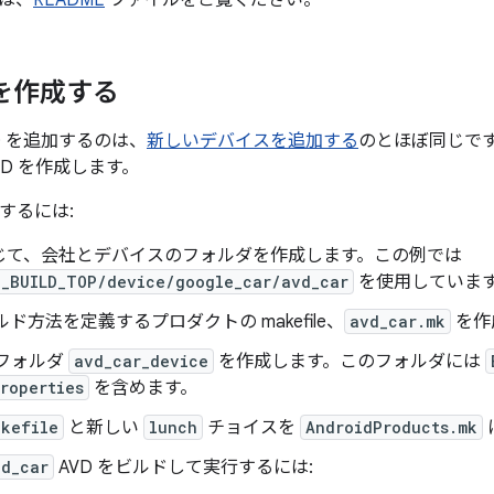
は、
README
ファイルをご覧ください。
D を作成する
D を追加するのは、
新しいデバイスを追加する
のとほぼ同じで
VD を作成します。
成するには:
じて、会社とデバイスのフォルダを作成します。この例では
D_BUILD_TOP/device/google_car/avd_car
を使用していま
ビルド方法を定義するプロダクトの makefile、
avd_car.mk
を作
 フォルダ
avd_car_device
を作成します。このフォルダには
roperties
を含めます。
akefile
と新しい
lunch
チョイスを
AndroidProducts.mk
vd_car
AVD をビルドして実行するには: