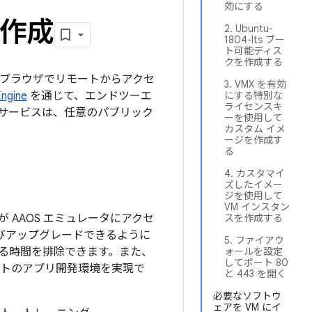
効にする
の作成
2. Ubuntu-
1804-lts ブー
ト可能ディス
クを作成する
ブラウザでリモートからアクセ
3. VMX を有効
ngine
を通じて、エンドツーエ
にする特別な
ライセンスキ
サービスは、任意のパブリック
ーを使用して
カスタム イメ
ージを作成す
る
4. カスタマイ
ズしたイメー
ジを使用して
VM インスタン
AAOS エミュレータにアクセ
スを作成する
よびアップグレードできるように
5. ファイアウ
る時間を排除できます。また、
ォールを設定
してポート 80
ストのアプリ開発環境を実現で
と 443 を開く
必要なソフトウ
ェアを VM にイ