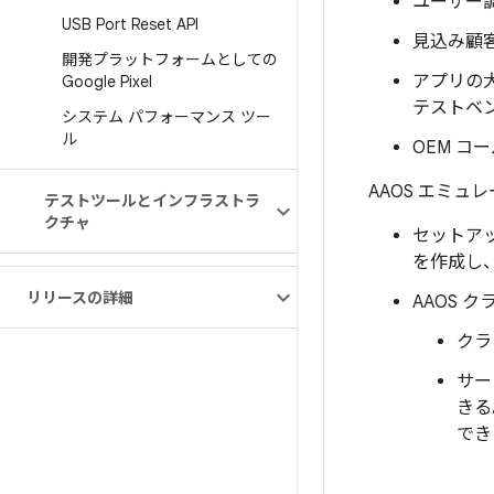
ユーザー
USB Port Reset API
見込み顧
開発プラットフォームとしての
アプリの大
Google Pixel
テストベ
システム パフォーマンス ツー
ル
OEM コ
AAOS エミ
テストツールとインフラストラ
クチャ
セットアッ
を作成し
リリースの詳細
AAOS 
クラ
サー
きる
でき