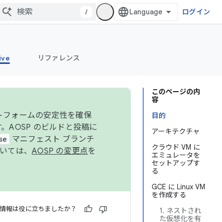
/
ログイン
ive
リファレンス
このページの内
容
ットフォームの安定性を確保
目的
す。AOSP のビルドと投稿に
アーキテクチャ
se
マニフェスト ブランチ
クラウド VM に
ついては、
AOSP の変更点
を
エミュレータを
セットアップす
る
GCE に Linux VM
を作成する
情報は役に立ちましたか？
1. ネストされ
た仮想化を有