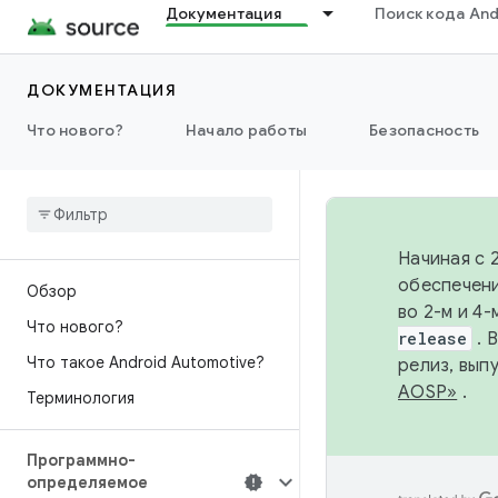
Документация
Поиск кода And
ДОКУМЕНТАЦИЯ
Что нового?
Начало работы
Безопасность
Начиная с 
обеспечени
Обзор
во 2-м и 4
Что нового?
release
. 
Что такое Android Automotive?
релиз, вып
AOSP»
.
Терминология
Программно-
определяемое