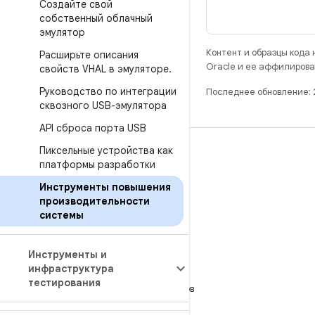
Создайте свой
собственный облачный
эмулятор
Контент и образцы кода
Расширьте описания
Oracle и ее аффилирова
свойств VHAL в эмуляторе
.
Руководство по интеграции
Последнее обновление: 
сквозного USB-эмулятора
API сброса порта USB
Пиксельные устройства как
РАЗРАБОТКА
платформы разработки
Хранилище Android Repository
Инструменты повышения
Требования
производительности
системы
Как скачать код
Предпросмотр исполняемых файлов
Инструменты и
Заводские образы
инфраструктура
тестирования
Драйверы в виде исполняемых файлов