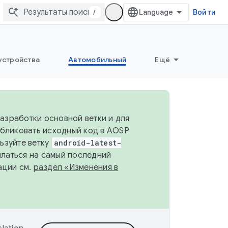
/
Войти
устройства
Автомобильный
Ещё
разработки основной ветки и для
убликовать исходный код в AOSP
льзуйте ветку
android-latest-
ылаться на самый последний
ации см.
раздел «Изменения в