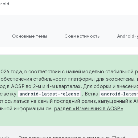
roid
Основные темы
Совместимость
Android-
2026 года, в соответствии с нашей моделью стабильной
я обеспечения стабильности платформы для экосистемы,
од в AOSP во 2-м и 4-м кварталах. Для сборки и внесени
е ветку
android-latest-release
. Ветка
android-lates
ет ссылаться на самый последний релиз, выпущенный в A
льной информации см.
раздел «Изменения в AOSP»
.