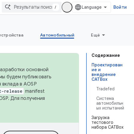
/
Войти
устройства
Автомобильный
Ещё
Содержание
Проектирован
 разработки основной
ие и
внедрение
 мы будем публиковать
CATBox
я вклада в AOSP
Tradefed
t-release
manifest
OSP. Для получения
Система
автомобильн
ых испытаний
Загрузка
тестового
набора CATBox