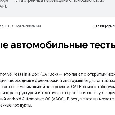
Эта страница переведена с помощью
Cloud
 API
.
тация
Автомобильный
Эта информац
е автомобильные тесты
otive Tests in a Box (CATBox) — это пакет с открытым ис
ий необходимые фреймворки и инструменты для оптимиза
 тестов с минимальной настройкой. CATBox масштабируем
, инфраструктурой и тестами, которые вы используете для
ий Android Automotive OS (AAOS). В результате вы можете
енные продукты.