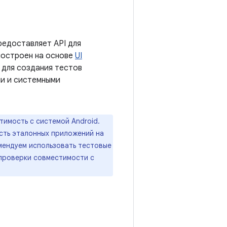
редоставляет API для
построен на основе
UI
 для создания тестов
и и системными
имость с системой Android.
сть эталонных приложений на
мендуем использовать тестовые
 проверки совместимости с