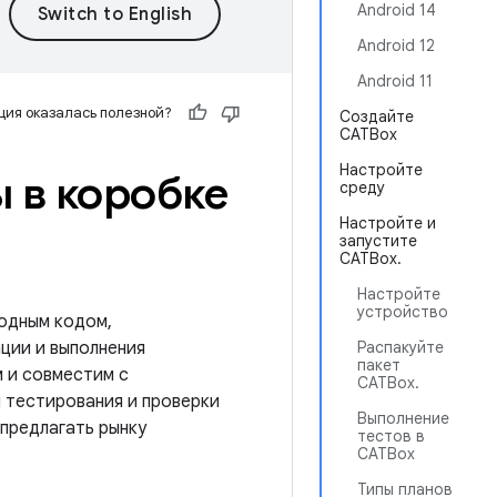
Android 14
Android 12
Android 11
ия оказалась полезной?
Создайте
CATBox
Настройте
 в коробке
среду
Настройте и
запустите
CATBox.
Настройте
устройство
ходным кодом,
ции и выполнения
Распакуйте
пакет
 и совместим с
CATBox.
 тестирования и проверки
Выполнение
 предлагать рынку
тестов в
CATBox
Типы планов