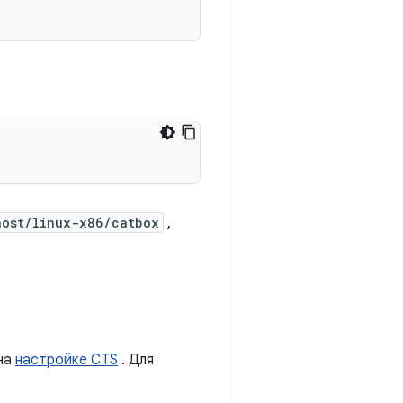
host/linux-x86/catbox
,
чна
настройке CTS
. Для