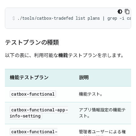
./tools/catbox-tradefed
list
plans
|
grep
-i
cat
テストプランの種類
以下の表に、利用可能な
機能
テストプランを示します。
機能テストプラン
説明
catbox-functional
機能テスト。
catbox-functional-app-
アプリ情報設定の機能テ
info-setting
スト。
catbox-functional-
管理者ユーザーによる権