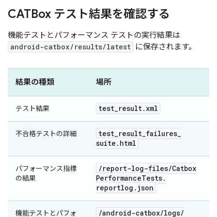
CATBox テスト結果を確認する
機能テストとパフォーマンス テストの実行結果は
android-catbox/results/latest
に保存されます。
結果の種類
場所
test
_
result
.
xml
テスト結果
test
_
result
_
failures
_
不合格テストの詳細
suite
.
html
/
report-log-files
/
Catbox
パフォーマンス指標
Performance
Tests
.
の結果
reportlog
.
json
/
android-catbox
/
logs
/
機能テストとパフォ