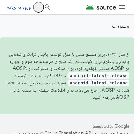
ورود به برنامه
مستندات
از سال ۲۰۲۶، برای همسو شدن با مدل توسعه پایدار ترانک و تضمین
پایداری پلتفرم برای اکوسیستم، کد منبع را در سه‌ماهه دوم و چهارم
در AOSP منتشر خواهیم کرد. برای ساخت و مشارکت در AOSP،
android-latest-release
استفاده کنید. شاخه مانیفست
android-latest-release
همیشه به جدیدترین نسخه منتشر
شده در AOSP ارجاع می‌دهد. برای اطلاعات بیشتر، به
تغییرات در
AOSP
مراجعه کنید.
این صفحه به‌وسیله
ترجمه شده است.