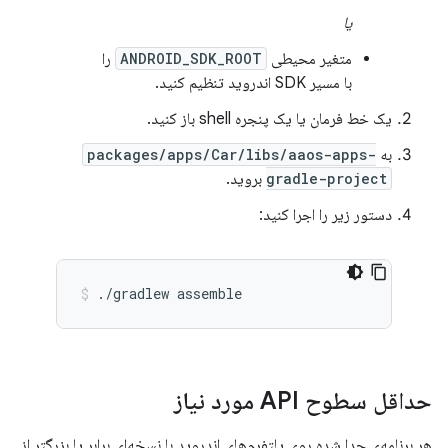
یا
متغیر محیطی
ANDROID_SDK_ROOT
را
با مسیر SDK اندروید تنظیم کنید.
یک خط فرمان یا یک پنجره shell باز کنید.
به
packages/apps/Car/libs/aaos-apps-
gradle-project
بروید.
دستور زیر را اجرا کنید:
./gradlew
assemble
حداقل سطوح API مورد نیاز
هر برنامه‌ی جدا شده روی پلتفرم‌های اندروید با نسخه‌ای برابر یا بزرگتر از