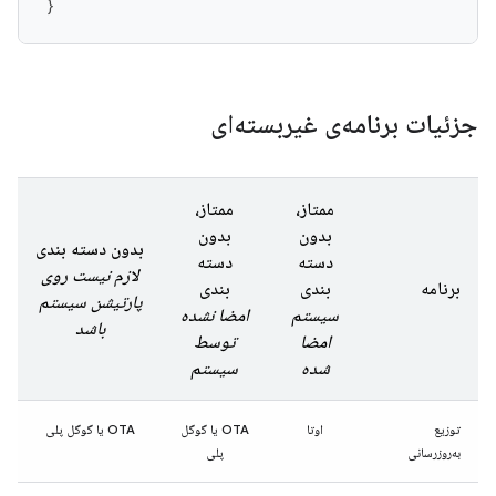
}
جزئیات برنامه‌ی غیربسته‌ای
ممتاز،
ممتاز،
بدون
بدون
بدون دسته بندی
دسته
دسته
لازم نیست روی
برنامه
بندی
بندی
پارتیشن سیستم
سیستم
امضا نشده
باشد
امضا
توسط
شده
سیستم
توزیع
اوتا
OTA یا گوگل
OTA یا گوگل پلی
به‌روزرسانی
پلی