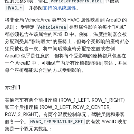
性的完整列表，请在
VehicleProperty.aidl
中搜索
HVAC_*
，并参阅
支持的系统属性
。
将非全局 VehicleArea 类型的 HVAC 属性映射到 AreaID 的
规则： 受特定
VehicleArea
类型属性影响的每个“区域”
都必须包含在该属性的区域 ID 中。例如，温度控制器会被
分配到受其“影响最大”的座椅上，但每个受影响的座椅都必
须只被包含一次。将中间后排座椅分配给左侧或右侧
AreaID 似乎是任意的，但将每个受影响的座椅都只包含在
一个 AreaID 中，可确保车内所有座椅都能得到表达，并且
每个座椅都能以合理的方式受到影响。
示例 1
某辆汽车有两个前排座椅 (ROW_1_LEFT, ROW_1_RIGHT)
和三个后排座椅 (ROW_2_LEFT, ROW_2_CENTER,
ROW_2_RIGHT)。有两个温度控制单元，驾驶员侧和乘客
侧各一个。
HVAC_TEMPERATURE_SET
的有效 AreaID 映射
集是一个双元素数组：