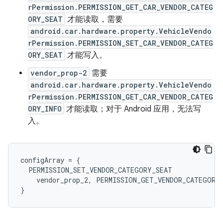
rPermission.PERMISSION_GET_CAR_VENDOR_CATEG
ORY_SEAT
才能读取，需要
android.car.hardware.property.VehicleVendo
rPermission.PERMISSION_SET_CAR_VENDOR_CATEG
ORY_SEAT
才能写入。
vendor_prop-2
需要
android.car.hardware.property.VehicleVendo
rPermission.PERMISSION_GET_CAR_VENDOR_CATEG
ORY_INFO
才能读取；对于 Android 应用，无法写
入。
configArray
=
{
PERMISSION_SET_VENDOR_CATEGORY_SEAT
vendor_prop_2
,
PERMISSION_GET_VENDOR_CATEGORY
}