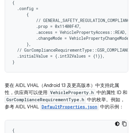
{

  .config =

      {

          // GENERAL_SAFETY_REGULATION_COMPLIANCE_
          .prop = 0x11400F47,

          .access = VehiclePropertyAccess::READ,

          .changeMode = VehiclePropertyChangeMode::
      },

  // GsrComplianceRequirementType::GSR_COMPLIANCE_
  .initialValue = {.int32Values = {1}},

}
要在 AIDL VHAL（Android 13 及更高版本）中支持此属
性，供应商可以使用
VehicleProperty.h
中的属性 ID 和
GsrComplianceRequirementType.h
中的枚举。例如，
参考 AIDL VHAL
DefaultProperties.json
中的示例：
{
