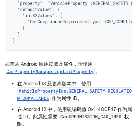
  "property": "VehicleProperty::GENERAL_SAFETY_RE
  "defaultValue": {

    "int32Values": [

      "GsrComplianceRequirementType::GSR_COMPLIANC
    ]

  }

}
如需从 Android 应用读取此属性，请使用
CarPropertyManager.getIntProperty
。
在 Android 13 及更高版本中，使用
VehiclePropertyIds.GENERAL_SAFETY_REGULATIO
N_COMPLIANCE
作为属性 ID。
在 Android 12 中，使用硬编码值 0x11400F47 作为属
性 ID。此属性需要
Car#PERMISSION_CAR_INFO
权
限。