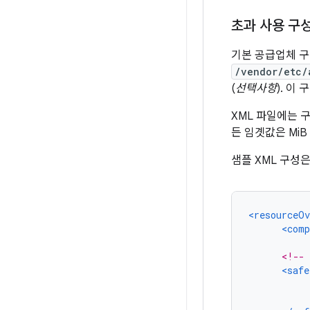
초과 사용 구성
기본 공급업체 
/vendor/etc/
(
선택사항
). 이
XML 파일에는 구
든 임곗값은 Mi
샘플 XML 구성
<resourceOv
<comp
<!-- 
<safe