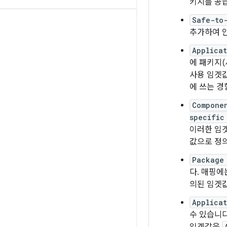
키지를 공급
Safe-to
추가하여 안
Applica
에 패키지(
사용 임곗값
에 쓰는 경
Compone
specific
이러한 임곗
값으로 정
Package
다. 매핑에
의된 임곗
Applica
수 있습니다