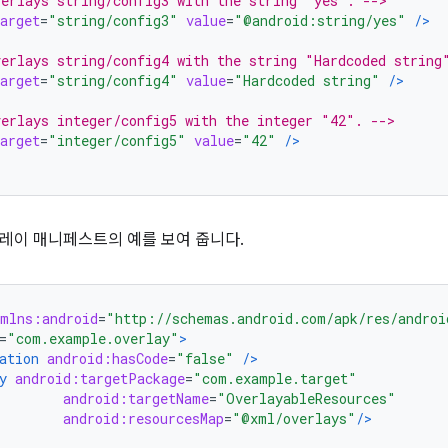
erlays string/config3 with the string "yes". -->
arget
=
"string/config3"
value
=
"@android:string/yes"
/>
erlays string/config4 with the string "Hardcoded string
arget
=
"string/config4"
value
=
"Hardcoded string"
/>
erlays integer/config5 with the integer "42". -->
arget
=
"integer/config5"
value
=
"42"
/>
레이 매니페스트의 예를 보여 줍니다.
xmlns:android
=
"http://schemas.android.com/apk/res/androi
=
"com.example.overlay"
>
ation
android:hasCode
=
"false"
/>
y
android:targetPackage
=
"com.example.target"
android:targetName
=
"OverlayableResources"
android:resourcesMap
=
"@xml/overlays"
/>