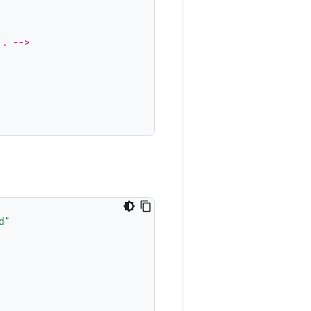
". -->
d"