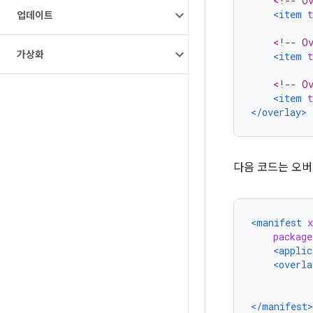
<!-- Ov
<item
t
업데이트
<!-- Ov
가상화
<item
t
<!-- Ov
<item
t
</overlay>
다음 코드는 오버
<manifest
package
<applic
<overla
</manifest>