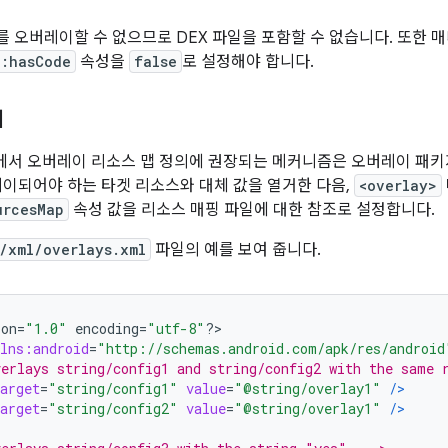
 오버레이할 수 없으므로 DEX 파일을 포함할 수 없습니다. 또한
d:hasCode
속성을
false
로 설정해야 합니다.
의
1 이상에서 오버레이 리소스 맵 정의에 권장되는 메커니즘은 오버레이 패
레이되어야 하는 타겟 리소스와 대체 값을 열거한 다음,
<overlay>
urcesMap
속성 값을 리소스 매핑 파일에 대한 참조로 설정합니다.
/xml/overlays.xml
파일의 예를 보여 줍니다.
ion
=
"1.0"
 encoding
=
"utf-8"
?>
lns:android
=
"http://schemas.android.com/apk/res/android
erlays string/config1 and string/config2 with the same 
arget
=
"string/config1"
value
=
"@string/overlay1"
/>
arget
=
"string/config2"
value
=
"@string/overlay1"
/>