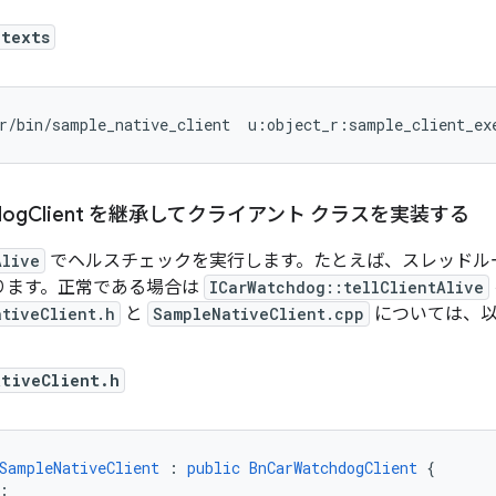
ntexts
r/bin/sample_native_client  u:object_r:sample_client_ex
dog
Client を継承してクライアント クラスを実装する
Alive
でヘルスチェックを実行します。たとえば、スレッドル
ります。正常である場合は
ICarWatchdog::tellClientAlive
ativeClient.h
と
SampleNativeClient.cpp
については、以
ativeClient.h
SampleNativeClient
:
public
BnCarWatchdogClient
{
: