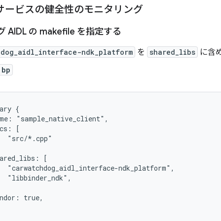
 サービスの健全性のモニタリング
IDL の makefile を指定する
hdog_aidl_interface-ndk_platform
を
shared_libs
に含
.bp
ary {

me: "sample_native_client",

cs: [

  "src/*.cpp"

ared_libs: [

  "carwatchdog_aidl_interface-ndk_platform",

  "libbinder_ndk",

ndor: true,
