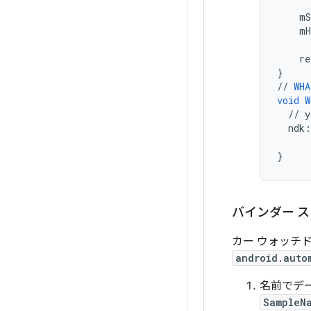
mS
mH
re
}
//
WHA
void
W
//
y
ndk
:
}
バインダー 
カー ウォッチ
android.auto
名前でデ
SampleN