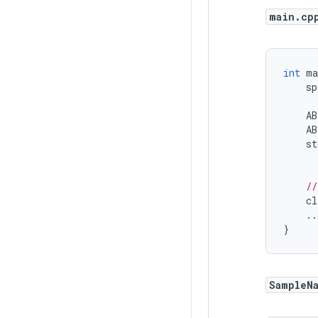
main.cp
int
ma
sp
AB
AB
st
//
cl
..
}
SampleN