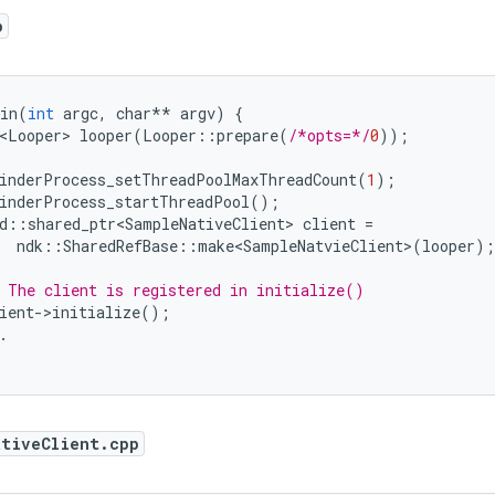
p
in
(
int
argc
,
char
**
argv
)
{
<Looper>
looper
(
Looper
::
prepare
(
/*opts=*/
0
));
inderProcess_setThreadPoolMaxThreadCount
(
1
);
inderProcess_startThreadPool
();
d
::
shared_ptr<SampleNativeClient>
client
=
ndk
::
SharedRefBase
::
make<SampleNatvieClient>
(
looper
);
 The client is registered in initialize()
ient
-
>
initialize
();
.
ativeClient.cpp