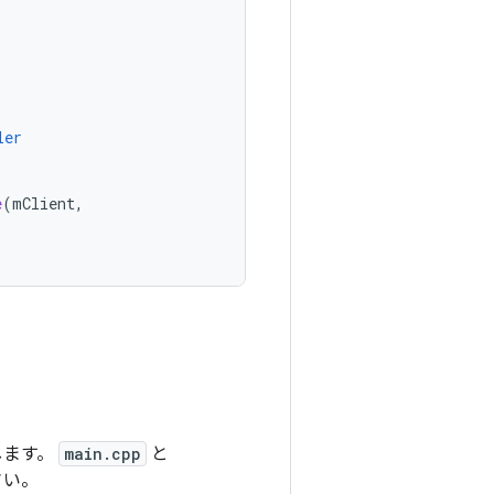
ler
e
(
mClient
,
します。
main.cpp
と
さい。