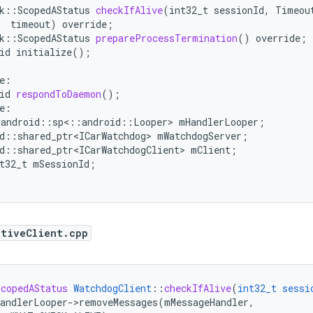
k
::
ScopedAStatus
checkIfAlive
(
int32_t
sessionId
,
Timeou
timeout
)
override
;
k
:
:
ScopedAStatus
prepareProcessTermination
()
override
;
id
initialize()
;
e
:
id
respondToDaemon
();
e
:
:
android
::
sp
<
::
android
::
Looper
>
mHandlerLooper
;
d
:
:
shared_ptr<ICarWatchdog>
mWatchdogServer
;
d
:
:
shared_ptr<ICarWatchdogClient>
mClient
;
t32_t
mSessionId
;
ativeClient.cpp
ScopedAStatus
WatchdogClient
::
checkIfAlive
(
int32_t
sessi
andlerLooper->removeMessages(mMessageHandler,