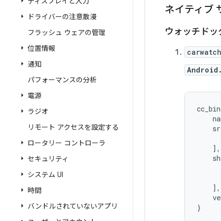
ディスプレイと入力
ネイティブ
ドライバーの注意散漫
ウォッチドッグ A
フラッシュ ウェアの管理
位置情報
carwatc
通知
Android
パフォーマンスの分析
電源
cc_bin
ラジオ
    na
リモート アクセスを設定する
    sr
      
ロータリー コントローラ
    ],

    sh
セキュリティ
      
システム UI
      
    ],

時間
    ve
バンドルされていないアプリ
}