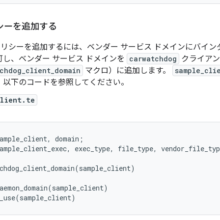
ポリシーを追加する
ux ポリシーを追加するには、ベンダー サービス ドメインにバイン
可し、ベンダー サービス ドメインを
carwatchdog
クライアン
chdog_client_domain
マクロ）に追加します。
sample_cli
、以下のコードを参照してください。
client.te
ample_client
,
domain
;
ample_client_exec
,
exec_type
,
file_type
,
vendor_file_typ
chdog_client_domain
(
sample_client
)
aemon_domain
(
sample_client
)
_use
(
sample_client
)