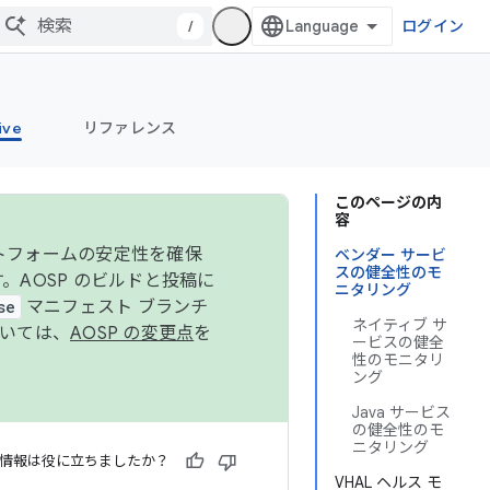
/
ログイン
ive
リファレンス
このページの内
容
ットフォームの安定性を確保
ベンダー サービ
スの健全性のモ
す。AOSP のビルドと投稿に
ニタリング
se
マニフェスト ブランチ
ネイティブ サ
ついては、
AOSP の変更点
を
ービスの健全
性のモニタリ
ング
Java サービス
の健全性のモ
ニタリング
情報は役に立ちましたか？
VHAL ヘルス モ