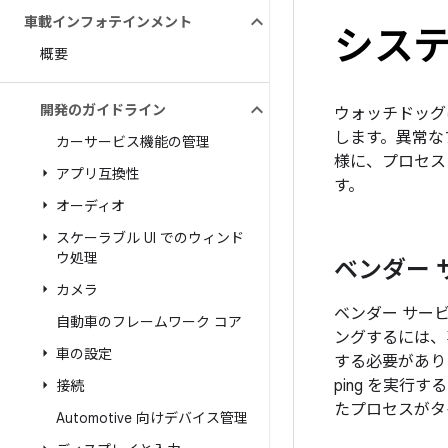
車載インフォテインメント
シス
概要
開発のガイドライン
ウォッチドッグ
します。異常な
カーサービス機能の管理
様に、プロセス
アプリ互換性
す。
オーディオ
スケーラブル UI でのウィンド
ウ処理
ベンダー
カメラ
ベンダー サー
自動車のフレームワーク コア
ングするには、
車の設定
する必要があり
ping を実行
接続
たプロセスがタ
Automotive 向けデバイス管理