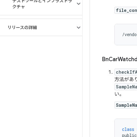
テストツールとインフラストラ
クチャ
file_co
リリースの詳細
/vendo
Bn
Car
Watch
checkIf
方法があ
SampleN
い。
SampleN
class
public