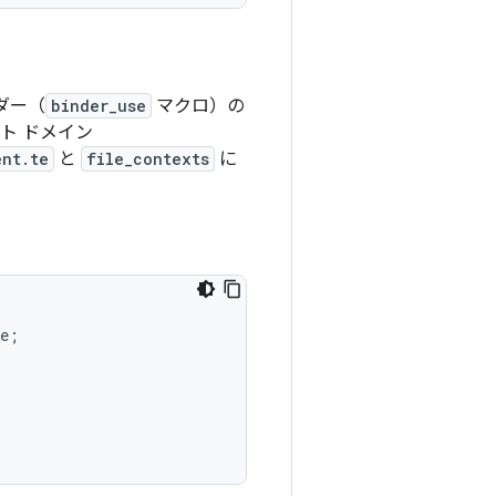
ダー（
binder_use
マクロ）の
ト ドメイン
ent.te
と
file_contexts
に
e
;