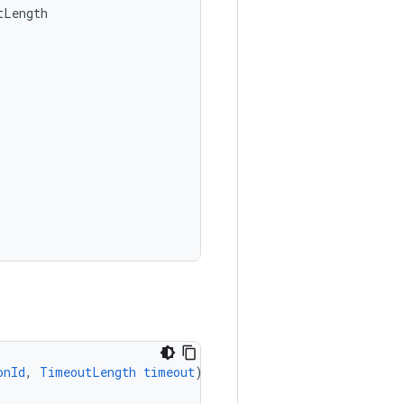
tLength
onId
,
TimeoutLength
timeout
)
{