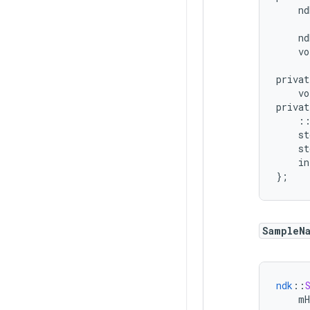
nd
nd
vo
privat
vo
privat
:
st
st
in
}
;
SampleN
ndk
::
mH