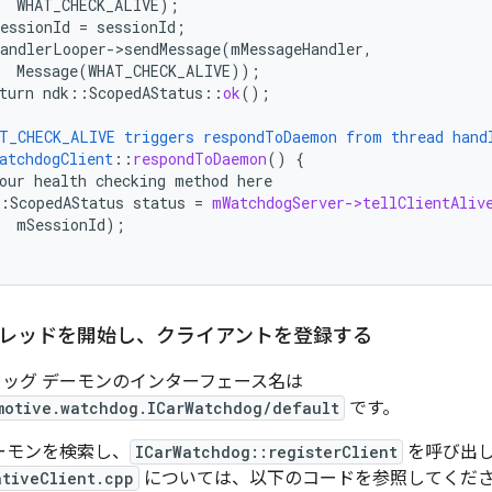
WHAT_CHECK_ALIVE)
;
essionId
=
sessionId
;
andlerLooper->sendMessage(mMessageHandler,
Message(WHAT_CHECK_ALIVE))
;
turn
ndk
:
:
ScopedAStatus
::
ok
();
T_CHECK_ALIVE
triggers
respondToDaemon
from
thread
hand
atchdogClient
::
respondToDaemon
()
{
our
health
checking
method
here
:
ScopedAStatus
status
=
mWatchdogServer->tellClientAliv
mSessionId
);
スレッドを開始し、クライアントを登録する
ドッグ デーモンのインターフェース名は
motive.watchdog.ICarWatchdog/default
です。
ーモンを検索し、
ICarWatchdog::registerClient
を呼び出
ativeClient.cpp
については、以下のコードを参照してくだ