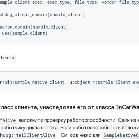
ample_client_exec
,
exec_type
,
file_type
,
vendor_file_typ
chdog_client_domain
(
sample_client
)
aemon_domain
(
sample_client
)
_use
(
sample_client
)
ntexts
r/bin/sample_native_client  u:object_r:sample_client_ex
класс клиента
,
унаследовав его от класса Bn
Car
Wa
fAlive
выполните проверку работоспособности. Один из 
бработчику цикла потока. Если работоспособность положи
hdog::tellClientAlive
. См. код ниже для
SampleNativeC