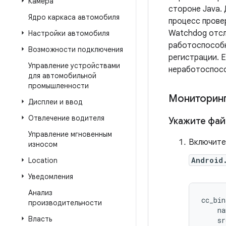
Камера
стороне Java.
Ядро каркаса автомобиля
процесс прове
Watchdog отсл
Настройки автомобиля
работоспособн
Возможности подключения
регистрации. Е
Управление устройствами
неработоспос
для автомобильной
промышленности
Мониторинг
Дисплеи и ввод
Отвлечение водителя
Укажите файл
Управление мгновенным
Включит
износом
Android
Location
Уведомления
Анализ
cc_bin
производительности
    na
Власть
    sr