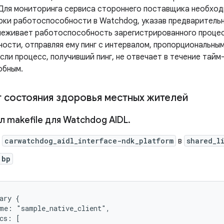
 Для мониторинга сервиса стороннего поставщика необхо
рки работоспособности в Watchdog, указав предварительн
еживает работоспособность зарегистрированного процес
ости, отправляя ему пинг с интервалом, пропорциональным
сли процесс, получивший пинг, не отвечает в течение тайм
обным.
 состояния здоровья местных жителей
 makefile для Watchdog AIDL
.
е
carwatchdog_aidl_interface-ndk_platform
в
shared_l
.bp
ary {

me: "sample_native_client",

cs: [
