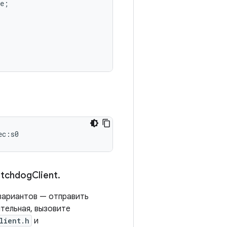
e
;
ec:s0
tchdog
Client
.
вариантов — отправить
тельная, вызовите
lient.h
и