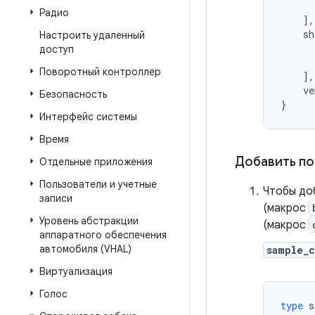
      
Радио
    ],

    sh
Настроить удаленный
      
доступ
      
Поворотный контроллер
    ],

    ve
Безопасность
}
Интерфейс системы
Время
Добавить по
Отдельные приложения
Пользователи и учетные
Чтобы доб
записи
(макрос
Уровень абстракции
(макрос
аппаратного обеспечения
автомобиля (VHAL)
sample_
Виртуализация
Голос
type
s