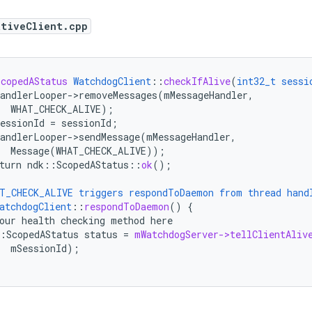
ativeClient.cpp
ScopedAStatus
WatchdogClient
::
checkIfAlive
(
int32_t
sessi
andlerLooper->removeMessages(mMessageHandler,
WHAT_CHECK_ALIVE)
;
essionId
=
sessionId
;
andlerLooper->sendMessage(mMessageHandler,
Message(WHAT_CHECK_ALIVE))
;
turn
ndk
:
:
ScopedAStatus
::
ok
();
T_CHECK_ALIVE
triggers
respondToDaemon
from
thread
hand
atchdogClient
::
respondToDaemon
()
{
our
health
checking
method
here
:
ScopedAStatus
status
=
mWatchdogServer->tellClientAliv
mSessionId
);