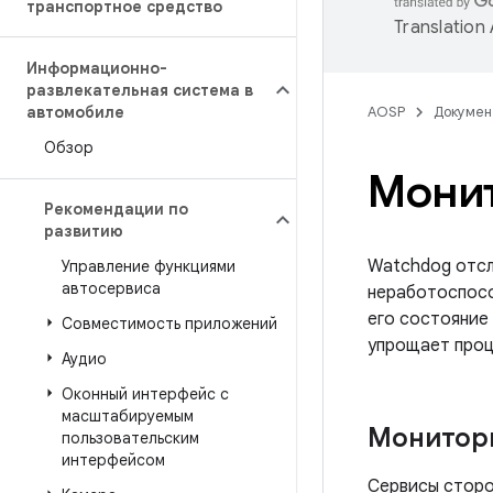
транспортное средство
Translation
Информационно-
развлекательная система в
автомобиле
AOSP
Докумен
Обзор
Монит
Рекомендации по
развитию
Watchdog отсл
Управление функциями
автосервиса
неработоспосо
его состояние
Совместимость приложений
упрощает проц
Аудио
Оконный интерфейс с
масштабируемым
Монитори
пользовательским
интерфейсом
Сервисы сторо