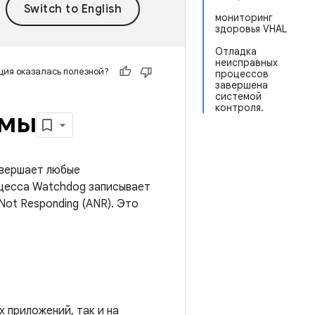
мониторинг
здоровья VHAL
Отладка
неисправных
ия оказалась полезной?
процессов
завершена
системой
контроля.
емы
авершает любые
цесса Watchdog записывает
 Not Responding (ANR). Это
 приложений, так и на