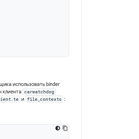
щика использовать binder
н клиента
carwatchdog
lient.te
и
file_contexts
: