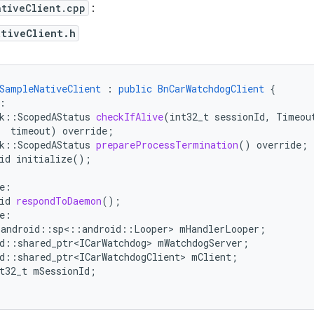
ativeClient.cpp
:
ativeClient.h
SampleNativeClient
:
public
BnCarWatchdogClient
{
:
k
::
ScopedAStatus
checkIfAlive
(
int32_t
sessionId
,
Timeou
timeout
)
override
;
k
:
:
ScopedAStatus
prepareProcessTermination
()
override
;
id
initialize()
;
e
:
id
respondToDaemon
();
e
:
:
android
::
sp
<
::
android
::
Looper
>
mHandlerLooper
;
d
:
:
shared_ptr<ICarWatchdog>
mWatchdogServer
;
d
:
:
shared_ptr<ICarWatchdogClient>
mClient
;
t32_t
mSessionId
;