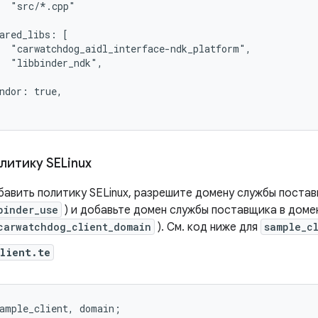
  "src/*.cpp"

ared_libs: [

  "carwatchdog_aidl_interface-ndk_platform",

  "libbinder_ndk",

ndor: true,

литику SELinux
авить политику SELinux, разрешите домену службы постав
binder_use
) и добавьте домен службы поставщика в доме
carwatchdog_client_domain
). См. код ниже для
sample_c
client.te
ample_client
,
domain
;