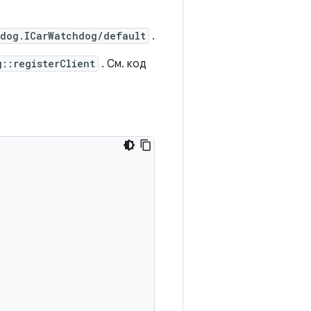
hdog.ICarWatchdog/default
.
g::registerClient
. См. код