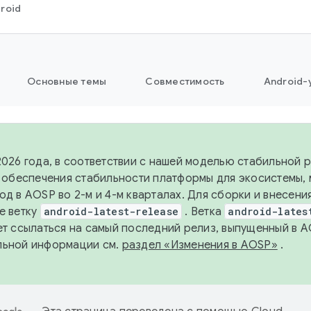
roid
Основные темы
Совместимость
Android-
2026 года, в соответствии с нашей моделью стабильной
я обеспечения стабильности платформы для экосистемы,
од в AOSP во 2-м и 4-м кварталах. Для сборки и внесени
е ветку
android-latest-release
. Ветка
android-lates
ет ссылаться на самый последний релиз, выпущенный в A
льной информации см.
раздел «Изменения в AOSP»
.