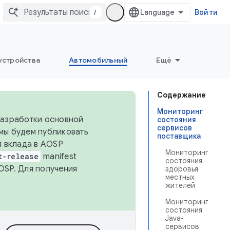
/
Войти
устройства
Автомобильный
Ещё
Содержание
Мониторинг
 разработки основной
состояния
сервисов
 мы будем публиковать
поставщика
я вклада в AOSP
Мониторинг
t-release
manifest
состояния
OSP. Для получения
здоровья
местных
жителей
Мониторинг
состояния
Java-
сервисов