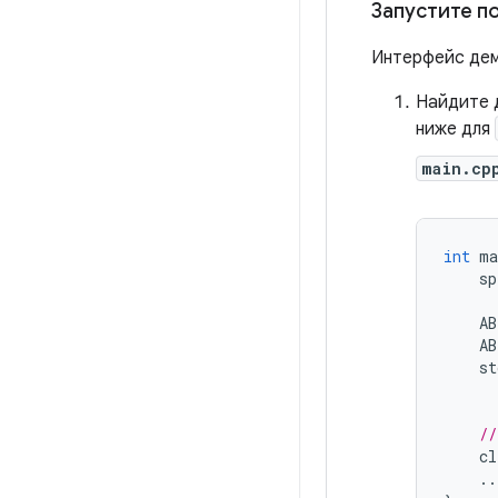
Запустите п
Интерфейс дем
Найдите 
ниже для
main.cp
int
ma
sp
AB
AB
st
//
cl
..