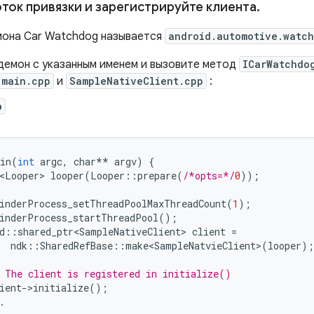
оток привязки и зарегистрируйте клиента
.
она Car Watchdog называется
android.automotive.watc
демон с указанным именем и вызовите метод
ICarWatchdo
main.cpp
и
SampleNativeClient.cpp
:
p
in
(
int
argc
,
char
**
argv
)
{
<Looper>
looper
(
Looper
::
prepare
(
/*opts=*/
0
));
inderProcess_setThreadPoolMaxThreadCount
(
1
);
inderProcess_startThreadPool
();
d
::
shared_ptr<SampleNativeClient>
client
=
ndk
::
SharedRefBase
::
make<SampleNatvieClient>
(
looper
);
 The client is registered in initialize()
ient
-
>
initialize
();
.