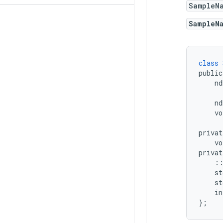
SampleN
SampleN
class
public
nd
nd
vo
privat
vo
privat
:
st
st
in
}
;