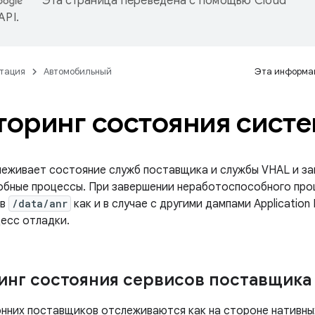
Эта страница переведена с помощью
Cloud
 API
.
тация
Автомобильный
Эта информац
оринг состояния сист
еживает состояние служб поставщика и службы VHAL и з
бные процессы. При завершении неработоспособного про
 в
/data/anr
как и в случае с другими дампами Application
есс отладки.
нг состояния сервисов поставщика
нних поставщиков отслеживаются как на стороне нативных