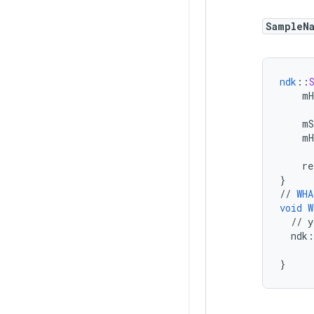
SampleN
ndk
::
mH
mS
mH
re
}
//
WHA
void
W
//
y
ndk
:
}