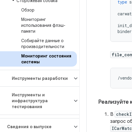
Сторожевая собака
type
s
Обзор
carwat
Мониторинг
использования флэш-
init_d
памяти
binder
Собирайте данные о
производительности
file_co
Мониторинг состояния
системы
/vendo
Инструменты разработки
Инструменты и
инфраструктура
Реализуйте 
тестирования
В
checkI
запрос о
Сведения о выпуске
ICarWatc