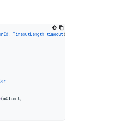
onId
,
TimeoutLength
timeout
)
{
ler
e
(
mClient
,