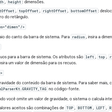
th
,
height
: dimensões.
tOffset
,
topOffset
,
rightOffset
,
bottomOffset
: deslo
ro do retângulo.
us="dimen"/>
raio do canto da barra de sistema. Para
radius
, insira a dim
cuos para a barra de sistema. Os atributos são
left
,
top
,
r
insira um valor de dimensão para os recuos.
/>
gravidade do conteúdo da barra de sistema. Para saber mais, c
mlParserKt.GRAVITY_TAG
no código-fonte.
do você omite um valor de gravidade, o sistema o calcula int
alores aceitos são combinações de
TOP
,
BOTTOM
,
LEFT
,
R