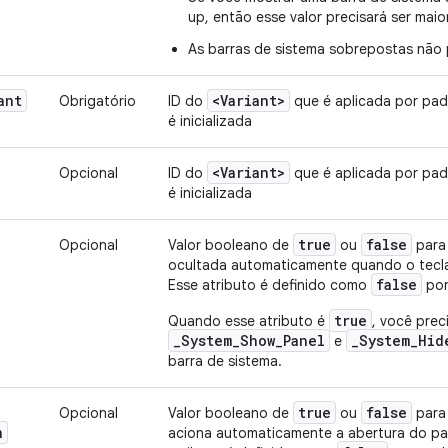
up, então esse valor precisará ser mai
As barras de sistema sobrepostas não
ant
<Variant>
Obrigatório
ID do
que é aplicada por pad
é inicializada
<Variant>
Opcional
ID do
que é aplicada por pad
é inicializada
true
false
Opcional
Valor booleano de
ou
para 
ocultada automaticamente quando o tecla
false
Esse atributo é definido como
por
true
Quando esse atributo é
, você prec
_System_Show_Panel
_System_Hid
e
barra de sistema.
true
false
Opcional
Valor booleano de
ou
para 
n
aciona automaticamente a abertura do pai