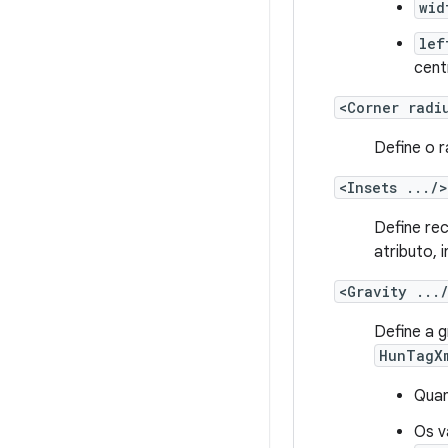
wid
lef
cent
<Corner radi
Define o 
<Insets .../>
Define re
atributo, 
<Gravity ...
Define a 
HunTagX
Quan
Os v