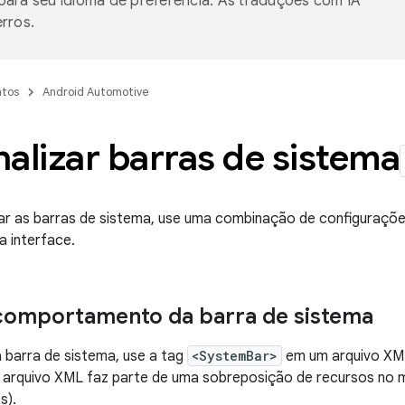
ara seu idioma de preferência. As traduções com IA
rros.
tos
Android Automotive
alizar barras de sistema
zar as barras de sistema, use uma combinação de configuraç
 interface.
 comportamento da barra de sistema
a barra de sistema, use a tag
<SystemBar>
em um arquivo XML 
 arquivo XML faz parte de uma sobreposição de recursos no
s).