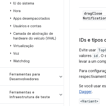
IU do sistema
Hora
drag
Close
Notificatio
Apps desempacotados
Usuários e contas
Camada de abstração de
hardware do veículo (VHAL)
IDs e tipos 
Virtualização
Evite usar
Top
Voz
valores
id
. O 
Watchdog
levar a um com
Para configuraç
Ferramentas para
respectivament
Desenvolvedores
Se você usar es
Dagger
.
Ferramentas e
infraestrutura de teste
<Variant>