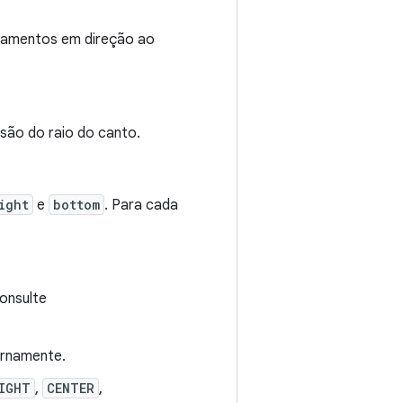
camentos em direção ao
ensão do raio do canto.
ight
e
bottom
. Para cada
onsulte
ernamente.
IGHT
,
CENTER
,