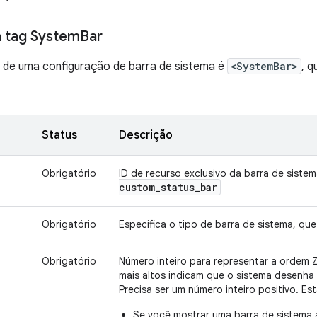
a tag System
Bar
z de uma configuração de barra de sistema é
<SystemBar>
, 
Status
Descrição
Obrigatório
ID de recurso exclusivo da barra de siste
custom
_
status
_
bar
Obrigatório
Especifica o tipo de barra de sistema, qu
Obrigatório
Número inteiro para representar a ordem Z
mais altos indicam que o sistema desenha 
Precisa ser um número inteiro positivo. Es
Se você mostrar uma barra de sistema 