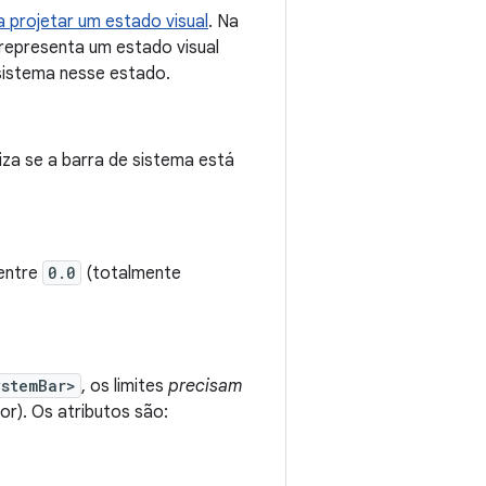
a projetar um estado visual
. Na
representa um estado visual
sistema nesse estado.
iza se a barra de sistema está
 entre
0.0
(totalmente
ystemBar>
, os limites
precisam
or). Os atributos são: