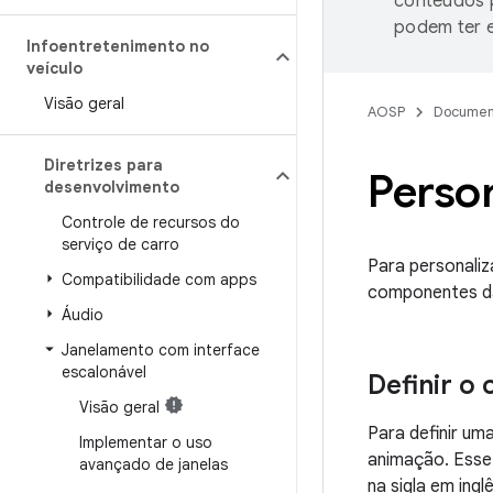
conteúdos p
podem ter e
Infoentretenimento no
veículo
Visão geral
AOSP
Documen
Diretrizes para
Person
desenvolvimento
Controle de recursos do
serviço de carro
Para personali
Compatibilidade com apps
componentes da
Áudio
Janelamento com interface
escalonável
Definir o
Visão geral
Para definir um
Implementar o uso
animação. Esse
avançado de janelas
na sigla em inglê