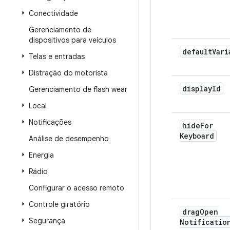
Conectividade
Gerenciamento de
dispositivos para veículos
default
Vari
Telas e entradas
Distração do motorista
display
Id
Gerenciamento de flash wear
Local
Notificações
hide
For
Keyboard
Análise de desempenho
Energia
Rádio
Configurar o acesso remoto
Controle giratório
drag
Open
Segurança
Notificatio