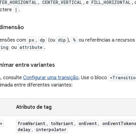
TER_HORIZONTAL
,
CENTER_VERTICAL
, e
FILL_HORIZONTAL
,
actere
|
.
 dimensão
imensões com
px
,
dp
(ou
dip
),
%
ou referências a recurso
ring
ou
attribute
.
nimar entre variantes
, consulte
Configurar uma transição
. Use o bloco
<Transitio
imada entre diferentes variantes:
Atributo de tag
>
from
Variant
to
Variant
on
Event
on
Event
Token
,
,
,
delay
interpolator
,