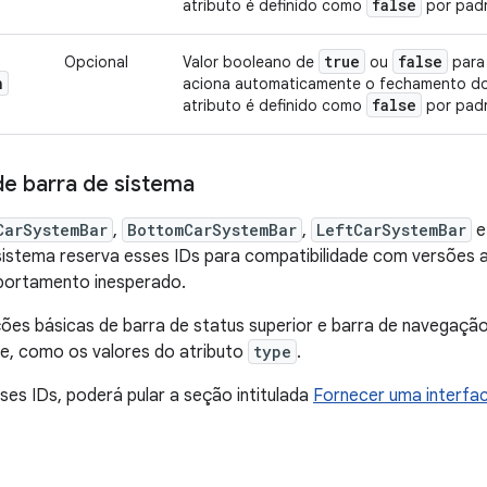
false
atributo é definido como
por pad
true
false
Opcional
Valor booleano de
ou
para 
n
aciona automaticamente o fechamento do 
false
atributo é definido como
por pad
de barra de sistema
CarSystemBar
,
BottomCarSystemBar
,
LeftCarSystemBar
sistema reserva esses IDs para compatibilidade com versões a
portamento inesperado.
ões básicas de barra de status superior e barra de navegação 
e, como os valores do atributo
type
.
ses IDs, poderá pular a seção intitulada
Fornecer uma interfa