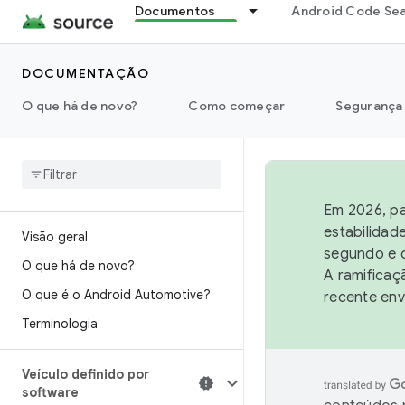
Documentos
Android Code Se
DOCUMENTAÇÃO
O que há de novo?
Como começar
Segurança
Em 2026, pa
estabilidad
Visão geral
segundo e q
O que há de novo?
A ramificaç
O que é o Android Automotive?
recente env
Terminologia
Veículo definido por
software