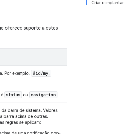
Criar e implantar
que oferece suporte a estes
@id
/
my
_
ma. Por exemplo,
status
navigation
e é
ou
 da barra de sistema. Valores
a barra acima de outras.
tas regras se aplicam:
acima de uma notificação pop-