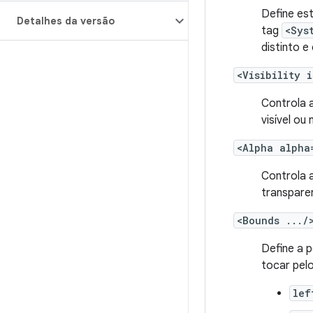
Define est
Detalhes da versão
tag
<Sys
distinto 
<Visibility 
Controla a
visível ou 
<Alpha alpha
Controla 
transpare
<Bounds .../
Define a 
tocar pelo
lef