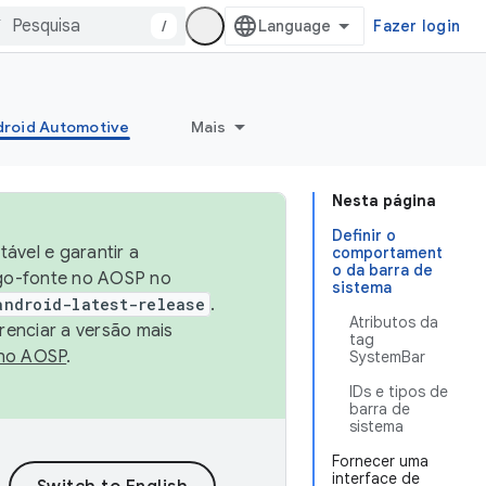
/
Fazer login
roid Automotive
Mais
Nesta página
Definir o
ável e garantir a
comportament
o da barra de
igo-fonte no AOSP no
sistema
android-latest-release
.
Atributos da
renciar a versão mais
tag
no AOSP
.
SystemBar
IDs e tipos de
barra de
sistema
Fornecer uma
interface de