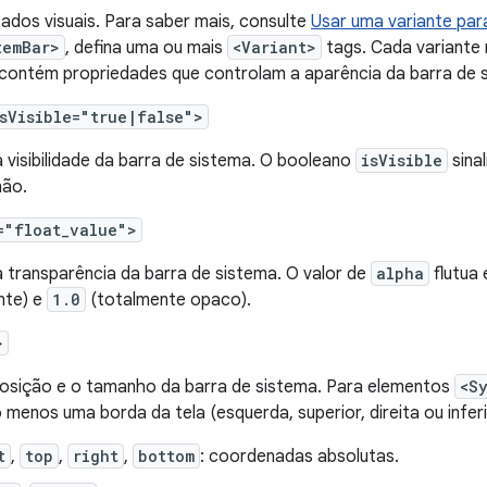
ados visuais. Para saber mais, consulte
Usar uma variante par
temBar>
, defina uma ou mais
<Variant>
tags. Cada variante 
e contém propriedades que controlam a aparência da barra de 
isVisible="true|false">
 visibilidade da barra de sistema. O booleano
isVisible
sinal
não.
="float_value">
a transparência da barra de sistema. O valor de
alpha
flutua
nte) e
1.0
(totalmente opaco).
>
posição e o tamanho da barra de sistema. Para elementos
<S
 menos uma borda da tela (esquerda, superior, direita ou inferi
t
,
top
,
right
,
bottom
: coordenadas absolutas.