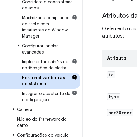
Considere o ecossistema
de apps
Atributos d
Maximizar a compliance
de teste com
O elemento rai
invariantes do Window
atributos:
Manager
Configurar janelas
avançadas
Atributo
Implementar painéis de
notificações de alerta
id
Personalizar barras
de sistema
Integrar o assistente de
type
configuração
Câmera
bar
ZOrder
Núcleo do framework do
carro
Configurações do veículo