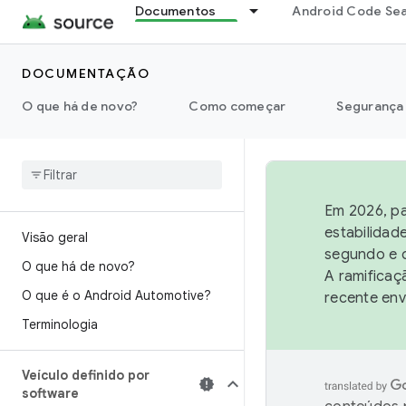
Documentos
Android Code Se
DOCUMENTAÇÃO
O que há de novo?
Como começar
Segurança
Em 2026, pa
estabilidad
Visão geral
segundo e q
O que há de novo?
A ramificaç
O que é o Android Automotive?
recente env
Terminologia
Veículo definido por
software