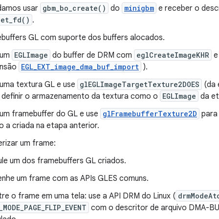
amos usar
gbm_bo_create()
do
minigbm
e receber o desc
get_fd()
.
ebuffers GL com suporte dos buffers alocados.
 um
EGLImage
do buffer de DRM com
eglCreateImageKHR
ensão
EGL_EXT_image_dma_buf_import
).
 uma textura GL e use
glEGLImageTargetTexture2DOES
(da 
 definir o armazenamento da textura como o
EGLImage
da et
 um framebuffer do GL e use
glFramebufferTexture2D
para 
 a criada na etapa anterior.
erizar um frame:
ule um dos framebuffers GL criados.
nhe um frame com as APIs GLES comuns.
re o frame em uma tela: use a API DRM do Linux (
drmModeAt
_MODE_PAGE_FLIP_EVENT
com o descritor de arquivo DMA-BU