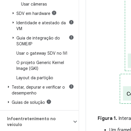
Usar câmeras
SDV em hardware
Identidade e atestado da
VM
Guia de integração do
SOME
/
IP
Usar o gateway SDV no IVI
O projeto Generic Kernel
Image (GKI)
Layout da partição
Testar
,
depurar e verificar o
desempenho
Guias de solução
Figura 1.
Inter
Infoentretenimento no
veículo
Um
frame