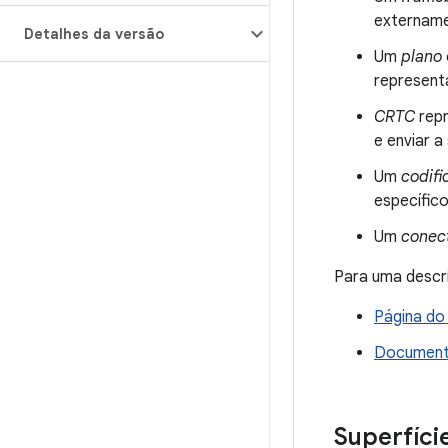
extername
Detalhes da versão
Um
plano
represent
CRTC
repr
e enviar a
Um
codifi
específico
Um
conec
Para uma descri
Página do
Documenta
Superfíci