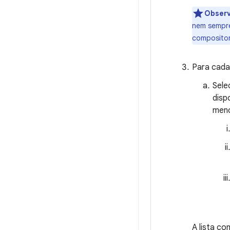
Obser
nem sempre
compositor
Para cada
Sele
disp
meno
A lista co