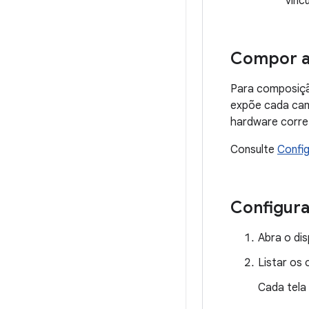
vinc
Compor a 
Para composiçã
expõe cada cama
hardware corre
Consulte
Config
Configura
Abra o di
Listar os 
Cada tela