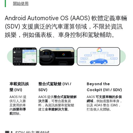
開始使用
Android Automotive OS (AAOS) 軟體定義車輛
(SDV) 支援廣泛的汽車運算領域，不限於資訊
娛樂，例如儀表板、車身控制和駕駛輔助。
車載資訊娛
整合式駕駛艙 (IVI /
Beyond the
樂 (IVI)
SDV)
Cockpit (IVI / SDV)
AAOS IVI 提
AAOS 提供
整合式駕駛艙解
AAOS
可支援車輛的多個
供引人入勝
決方案
，可整合叢集資
網域
，例如底盤和車身，
且實用的車
料，為資訊娛樂和駕駛艙
以及 ADAS 整合 (QM)，
內
娛樂和導
建立
全車艙解決方案
。
打造個人化體驗。
航
體驗。