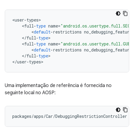
<
user
-
types
<
full
-
type
name
=
"android.os.usertype.full.SECO
<
default
-
restrictions
no_debugging_feature
<
/
full
-
type
<
full
-
type
name
=
"android.os.usertype.full.GUES
<
default
-
restrictions
no_debugging_feature
<
/
full
-
type
>

<
/
user
-
types
>
Uma implementação de referência é fornecida no
seguinte local no AOSP:
packages
/
apps
/
Car
/
DebuggingRestrictionController