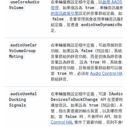
use
Core
Audio
在車輛服務設定檔中定義，以
啟用 AAOS
Volume
true
管理
。如果值設為
，車輛音訊服務
的音訊政策引擎
設定的音量群組定義。如果
false
，音量管理就會改用車輛音訊服務
audio
Use
Dynamic
Rout
組定義，並透過
定。
audio
Use
Car
在車輛服務設定檔中定義，可啟用個別音量
Volume
Group
false
功能。如果設為
(預設值)，系統
Muting
音量群組的靜音功能。而是切換為靜音後，
true
音量設為靜音。 設為
時，系統會啟
群組靜音功能，且每個音量群組都可以個別
true
當
時，必須在
Audio Control HAL
群組靜音。
audio
Use
Hal
IAudio
C
在車輛服務設定檔中定義，可讓
Ducking
Devices
To
Duck
Change
API 在需要時通
Signals
true
播放音訊。如果設為
(預設值)，AP
號，指出要迴避的輸出裝置，以及哪些用途
false
點。當
時，不會呼叫 API。除非
A
Control HAL
實作了迴避功能，否則不會呼叫 