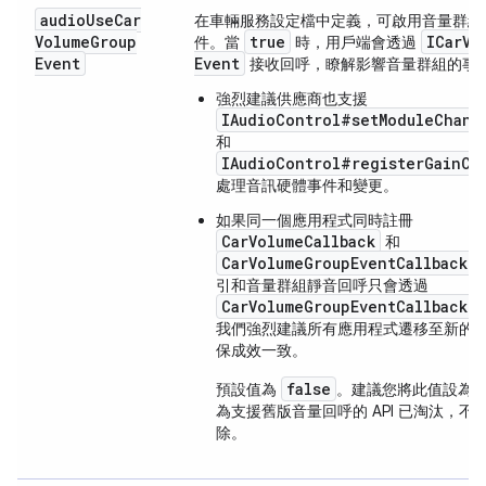
audio
Use
Car
在車輛服務設定檔中定義，可啟用音量群組
Volume
Group
true
ICar
Vo
件。當
時，用戶端會透過
Event
Event
接收回呼，瞭解影響音量群組的事
強烈建議供應商也支援
IAudioControl#setModuleChang
和
IAudioControl#registerGainCa
處理音訊硬體事件和變更。
如果同一個應用程式同時註冊
CarVolumeCallback
和
CarVolumeGroupEventCallback
引和音量群組靜音回呼
只
會透過
CarVolumeGroupEventCallback
我們強烈建議所有應用程式遷移至新的
保成效一致。
false
預設值為
。建議您將此值設為
為支援舊版音量回呼的 API 已淘汰，不
除。