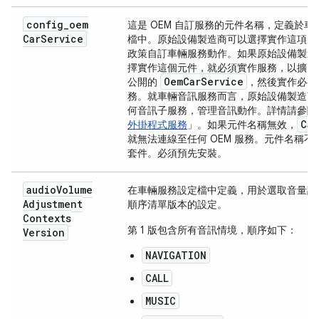
config
_
oem
這是 OEM 自訂服務的元件名稱，定義於車
Car
Service
檔中。原始設備製造商可以選擇實作這項服
政策自訂車輛服務動作。如果原始設備製造商 (
擇實作這個元件，就必須實作服務，以擴充
Oem
Car
Service
公開的
，然後實作必要
務。就車輛音訊服務而言，原始設備製造商
何音訊子服務，管理音訊動作。詳情請參閱
Car
外掛程式服務
」。如果元件名稱無效，
就無法連線至任何 OEM 服務。元件名稱不
套件。必須預先安裝。
audio
Volume
在車輛服務設定檔中定義，用於選取音量調
Adjustment
順序清單版本的設定。
Contexts
第 1 版包含所有音訊情境，順序如下：
Version
NAVIGATION
CALL
MUSIC