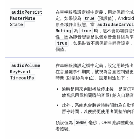
audio
Persist
在車輛服務設定檔中定義，用於保留全域靜
Master
Mute
true
定。如果設為
(預設值)，Android
State
audio
Use
Car
Volu
原全域靜音狀態。當
Muting
true
為
時，這不會影響靜音變
性，因為靜音變更是以個別音量群組為準。
true
，如果裝置不應保留主靜音設定，則
個值。
audio
Volume
在車輛服務設定檔中定義，設定用於指出車
Key
Event
在音量鍵事件期間，被視為音量控制變更活
Timeout
Ms
時間 (以毫秒為單位)。設定用途如下：
逾時是用來判斷播放停止後，是否仍可將
放音訊用量相關聯的音量) 納入自動音
此外，系統也會將逾時時間做為自動音
暫停時間，以便變更使用者調整的內容
3000
預設值為
毫秒，OEM 應調整此值
者體驗。