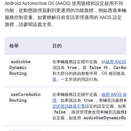
Android Automotive OS (AAOS) 使用旗標和設定啟用不同
功能，從動態路徑規劃到更通用的功能旗標，例如透過車輛
服務控制音量。如要瞭解目前音訊管理適用的 AAOS 設定
旗標，請參閱這篇文章。
檢舉
目的
audio
Use
在車輛服務設定檔中定義，以
啟用 AAOS 
Dynamic
true
false
Car
Audi
須設為
。當
時，
Routing
和大部分的路由都會停用，OS 會回復為「
策
」一文所述的預設行為。
use
Core
Audio
在車輛服務設定檔中定義，
啟用 AAOS 
Routing
true
理
。如果值設為
，車輛音訊服務會
定的音訊政策引擎
設定的設定定義。如果值
false
，路徑管理會改用車輛音訊服務動
audio
Use
Dynamic
Rout
合定義，如使用