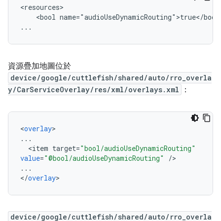
<resources>

    <bool name="audioUseDynamicRouting">true</bool>
資源疊加地圖位於
device/google/cuttlefish/shared/auto/rro_overla
y/CarServiceOverlay/res/xml/overlays.xml
：
<
overlay
...
<
item
target
=
"bool/audioUseDynamicRouting"
value
=
"@bool/audioUseDynamicRouting"
/
...
<
/
overlay
device/google/cuttlefish/shared/auto/rro_overla