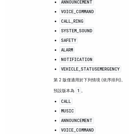
ANNOUNCEMENT
VOICE_COMMAND
CALL_RING
SYSTEM_SOUND
SAFETY
ALARM
NOTIFICATION
VEHICLE_STATUSEMERGENCY
第 2 版僅適用於下列情境 (依序排列)。
1
預設版本為
。
CALL
MUSIC
ANNOUNCEMENT
VOICE_COMMAND