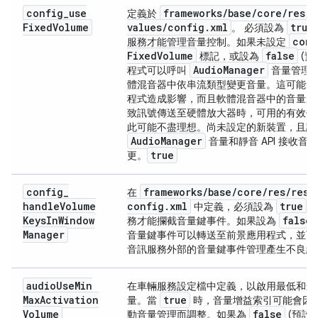
config
_
use
frameworks
/
base
/
core
/
res
/
r
定義於
Fixed
Volume
values
/
config
.
xml
true
。 必須設為
conf
服務才能管理音量控制。如果未設定
Fixed
Volume
false
標記，或設為
(預
Audio
Manager
程式可以呼叫
音量管理 A
體混音器中依串流類型變更音量。這可能會
程式造成影響，而且軟體混音器中的音量衰
致訊號傳送至硬體放大器時，可用的有效位
此可能不盡理想。尚未設定的新裝置，且設
Audio
Manager
音量和靜音 API 接收音
true
更。
config
_
frameworks
/
base
/
core
/
res
/
res
/
在
handle
Volume
config
.
xml
true
中定義，必須設為
，
Keys
In
Window
false
務才能攔截音量鍵事件。如果設為
Manager
音量鍵事件可以轉送至前景應用程式，並可
音訊服務外部的音量鍵事件管理產生不良結
audio
Use
Min
在車輛服務設定檔中定義，以啟用
最低和最
Max
Activation
true
量。當
時，音量增益索引可能會因
Volume
false
動音量管理而調整。如果為
(預設