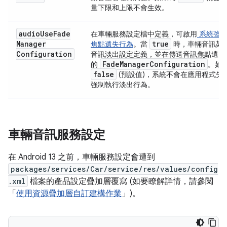
量下限和上限不會生效。
audio
Use
Fade
在車輛服務設定檔中定義，可啟用
系統強制
Manager
true
焦點遺失行為
。當
時，車輛音訊架
Configuration
音訊淡出設定定義，並在傳送音訊焦點遺失
Fade
Manager
Configuration
的
。如
false
(預設值)，系統不會在應用程式失
強制執行淡出行為。
車輛音訊服務設定
在 Android 13 之前，車輛服務設定會遭到
packages/services/Car/service/res/values/config
.xml
檔案的產品設定疊加層覆寫 (如要瞭解詳情，請參閱
「
使用資源疊加層自訂建構作業
」)。