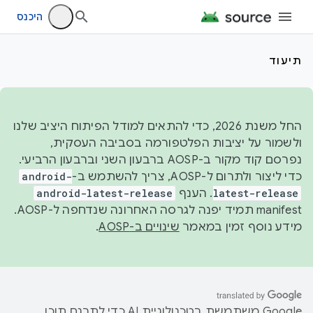
היכנס
תיעוד
החל משנת 2026, כדי להתאים למודל הפיתוח היציב שלנו
ולשמור על יציבות הפלטפורמה בסביבה העסקית,
נפרסם קוד מקור ב-AOSP ברבעון השני וברבעון הרביעי.
כדי ליצור ולתרום ל-AOSP, צריך להשתמש ב-
android-
latest-release
. הענף
android-latest-release
manifest תמיד יפנה לגרסה האחרונה שנדחפה ל-AOSP.
מידע נוסף זמין במאמר
שינויים ב-AOSP
.
‫Google משתמשת בטכנולוגיית AI כדי לתרגם תוכן