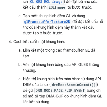
ích
GL_OES_EGL_image
) để đặt bộ nhớ của
kết cấu thành
EGLImage
từ bước trước.
Tạo một khung hình đệm GL và dùng
glFramebufferTexture2D
để đặt kết cấu hỗ
trợ của khung hình đệm này thành kết cấu
được tạo ở bước trước.
Cách kết xuất một khung hình:
Liên kết một trong các framebuffer GL đã
tạo.
Vẽ một khung hình bằng các API GLES thông
thường.
Hiển thị khung hình trên màn hình: sử dụng API
DRM của Linux (
drmModeAtomicCommit()
)
để gửi
DRM_MODE_PAGE_FLIP_EVENT
bằng chỉ
số mô tả tệp DMA-BUF do khung hình đệm GL
liên kết sử dụng.