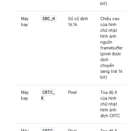
bit)
SRC
_
H
Máy
Số cố định
Chiều cao
bay
16.16
của hình
chữ nhật
hình ảnh
nguồn
framebuffer
(pixel được
dịch
chuyển
sang trái 16
bit)
CRTC
_
Máy
Pixel
Toạ độ X
X
bay
của hình
chữ nhật
hình ảnh
đích CRTC
CRTC
_
Máy
Pixel
Toạ độ Y