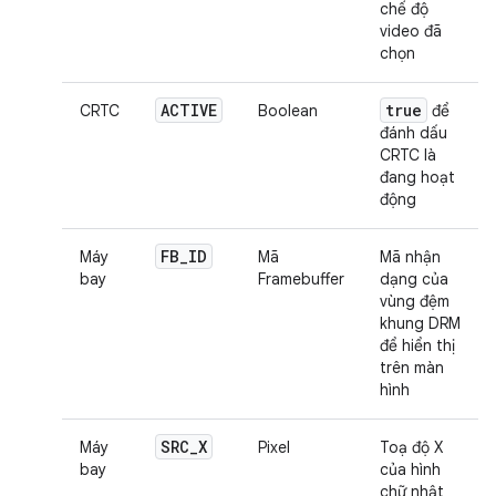
chế độ
video đã
chọn
ACTIVE
true
CRTC
Boolean
để
đánh dấu
CRTC là
đang hoạt
động
FB
_
ID
Máy
Mã
Mã nhận
bay
Framebuffer
dạng của
vùng đệm
khung DRM
để hiển thị
trên màn
hình
SRC
_
X
Máy
Pixel
Toạ độ X
bay
của hình
chữ nhật