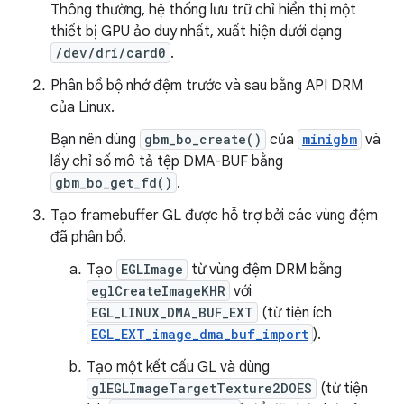
Thông thường, hệ thống lưu trữ chỉ hiển thị một
thiết bị GPU ảo duy nhất, xuất hiện dưới dạng
/dev/dri/card0
.
Phân bổ bộ nhớ đệm trước và sau bằng API DRM
của Linux.
Bạn nên dùng
gbm_bo_create()
của
minigbm
và
lấy chỉ số mô tả tệp DMA-BUF bằng
gbm_bo_get_fd()
.
Tạo framebuffer GL được hỗ trợ bởi các vùng đệm
đã phân bổ.
Tạo
EGLImage
từ vùng đệm DRM bằng
eglCreateImageKHR
với
EGL_LINUX_DMA_BUF_EXT
(từ tiện ích
EGL_EXT_image_dma_buf_import
).
Tạo một kết cấu GL và dùng
glEGLImageTargetTexture2DOES
(từ tiện