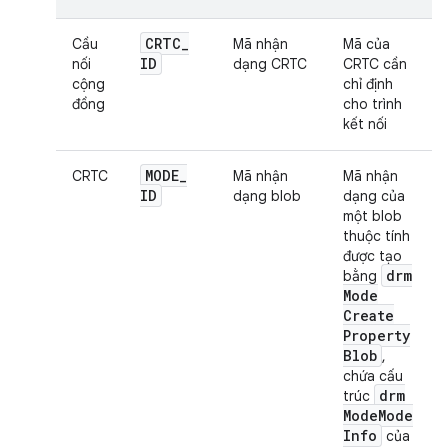
CRTC
_
Cầu
Mã nhận
Mã của
ID
nối
dạng CRTC
CRTC cần
cộng
chỉ định
đồng
cho trình
kết nối
MODE
_
CRTC
Mã nhận
Mã nhận
ID
dạng blob
dạng của
một blob
thuộc tính
được tạo
drm
bằng
Mode
Create
Property
Blob
,
chứa cấu
drm
trúc
Mode
Mode
Info
của