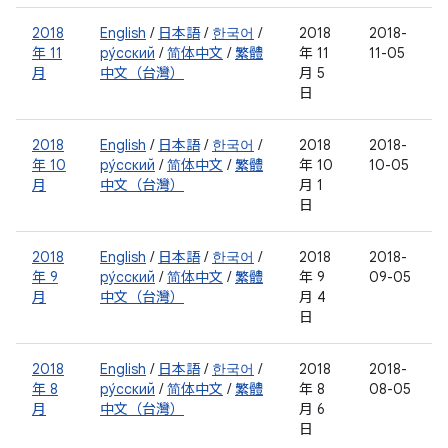
2018
English
/
日本語
/
한국어
/
2018
2018-
年 11
ру́сский
/
简体中文
/
繁體
年 11
11-05
月
中文（台灣）
月 5
日
2018
English
/
日本語
/
한국어
/
2018
2018-
年 10
ру́сский
/
简体中文
/
繁體
年 10
10-05
月
中文（台灣）
月 1
日
2018
English
/
日本語
/
한국어
/
2018
2018-
年 9
ру́сский
/
简体中文
/
繁體
年 9
09-05
月
中文（台灣）
月 4
日
2018
English
/
日本語
/
한국어
/
2018
2018-
年 8
ру́сский
/
简体中文
/
繁體
年 8
08-05
月
中文（台灣）
月 6
日