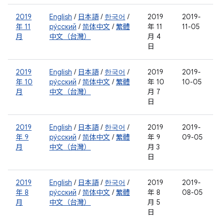
2019
English
/
日本語
/
한국어
/
2019
2019-
年 11
ру́сский
/
简体中文
/
繁體
年 11
11-05
月
中文（台灣）
月 4
日
2019
English
/
日本語
/
한국어
/
2019
2019-
年 10
ру́сский
/
简体中文
/
繁體
年 10
10-05
月
中文（台灣）
月 7
日
2019
English
/
日本語
/
한국어
/
2019
2019-
年 9
ру́сский
/
简体中文
/
繁體
年 9
09-05
月
中文（台灣）
月 3
日
2019
English
/
日本語
/
한국어
/
2019
2019-
年 8
ру́сский
/
简体中文
/
繁體
年 8
08-05
月
中文（台灣）
月 5
日