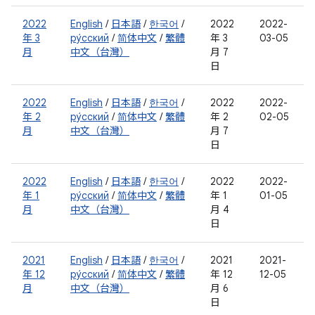
2022
English
/
日本語
/
한국어
/
2022
2022-
年 3
ру́сский
/
简体中文
/
繁體
年 3
03-05
月
中文（台灣）
月 7
日
2022
English
/
日本語
/
한국어
/
2022
2022-
年 2
ру́сский
/
简体中文
/
繁體
年 2
02-05
月
中文（台灣）
月 7
日
2022
English
/
日本語
/
한국어
/
2022
2022-
年 1
ру́сский
/
简体中文
/
繁體
年 1
01-05
月
中文（台灣）
月 4
日
2021
English
/
日本語
/
한국어
/
2021
2021-
年 12
ру́сский
/
简体中文
/
繁體
年 12
12-05
月
中文（台灣）
月 6
日