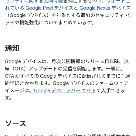
ュリティに関する公開情報
を補足するもので、
サポートさ
れている Google Pixel デバイスと Google Nexus デバイス
（Google デバイス）を対象とする追加のセキュリティ パ
ッチや機能強化についてまとめています。
通知
Google デバイスは、月次公開情報のリリース日以降、無
線（OTA）アップデートの受信を開始します。一般に、
OTA がすべての Google デバイスに配信されるまでに 1 週
間半ほどかかります。Google デバイスのファームウェア
イメージは、
Google デベロッパー サイト
で入手できま
す。
ソース