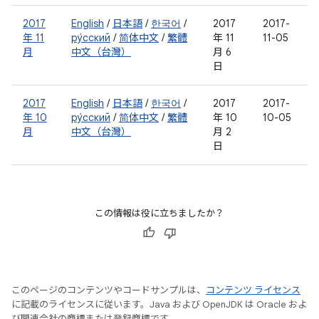
2017
English
/
日本語
/
한국어
/
2017
2017-
年 11
ру́сский
/
简体中文
/
繁體
年 11
11-05
月
中文（台灣）
月 6
日
2017
English
/
日本語
/
한국어
/
2017
2017-
年 10
ру́сский
/
简体中文
/
繁體
年 10
10-05
月
中文（台灣）
月 2
日
この情報は役に立ちましたか？
このページのコンテンツやコードサンプルは、
コンテンツ ライセンス
に記載のライセンスに従います。Java および OpenJDK は Oracle およ
び関連会社の商標または登録商標です。