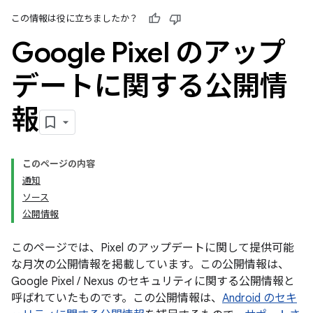
この情報は役に立ちましたか？
Google Pixel のアップ
デートに関する公開情
報
このページの内容
通知
ソース
公開情報
このページでは、Pixel のアップデートに関して提供可能
な月次の公開情報を掲載しています。この公開情報は、
Google Pixel / Nexus のセキュリティに関する公開情報と
呼ばれていたものです。この公開情報は、
Android のセキ