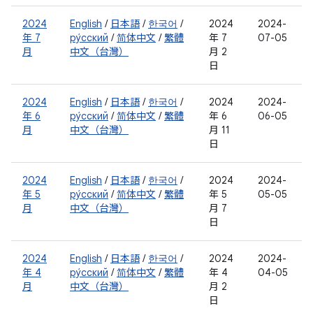
2024
English
/
日本語
/
한국어
/
2024
2024-
年 7
ру́сский
/
简体中文
/
繁體
年 7
07-05
月
中文（台灣）
月 2
日
2024
English
/
日本語
/
한국어
/
2024
2024-
年 6
ру́сский
/
简体中文
/
繁體
年 6
06-05
月
中文（台灣）
月 11
日
2024
English
/
日本語
/
한국어
/
2024
2024-
年 5
ру́сский
/
简体中文
/
繁體
年 5
05-05
月
中文（台灣）
月 7
日
2024
English
/
日本語
/
한국어
/
2024
2024-
年 4
ру́сский
/
简体中文
/
繁體
年 4
04-05
月
中文（台灣）
月 2
日