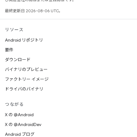
最終更新日 2026-08-06 UTC。
リソース
Android リポジトリ
要件
ダウンロード
バイナリのプレビュー
ファクトリー イメージ
ドライバのバイナリ
つながる
X の @Android
X の @AndroidDev
Android ブログ