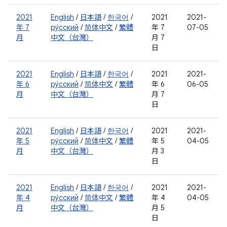
2021
English
/
日本語
/
한국어
/
2021
2021-
年 7
ру́сский
/
简体中文
/
繁體
年 7
07-05
月
中文（台灣）
月 7
日
2021
English
/
日本語
/
한국어
/
2021
2021-
年 6
ру́сский
/
简体中文
/
繁體
年 6
06-05
月
中文（台灣）
月 7
日
2021
English
/
日本語
/
한국어
/
2021
2021-
年 5
ру́сский
/
简体中文
/
繁體
年 5
04-05
月
中文（台灣）
月 3
日
2021
English
/
日本語
/
한국어
/
2021
2021-
年 4
ру́сский
/
简体中文
/
繁體
年 4
04-05
月
中文（台灣）
月 5
日