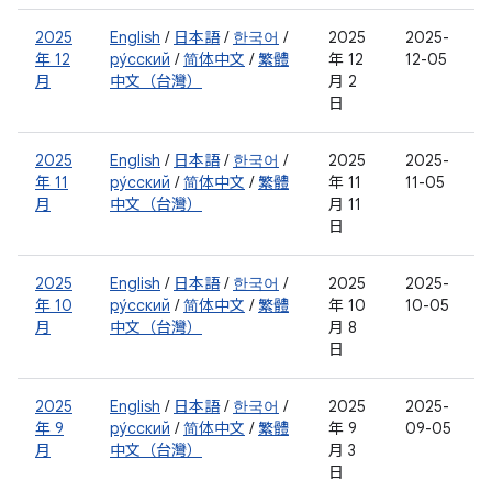
2025
English
/
日本語
/
한국어
/
2025
2025-
年 12
ру́сский
/
简体中文
/
繁體
年 12
12-05
月
中文（台灣）
月 2
日
2025
English
/
日本語
/
한국어
/
2025
2025-
年 11
ру́сский
/
简体中文
/
繁體
年 11
11-05
月
中文（台灣）
月 11
日
2025
English
/
日本語
/
한국어
/
2025
2025-
年 10
ру́сский
/
简体中文
/
繁體
年 10
10-05
月
中文（台灣）
月 8
日
2025
English
/
日本語
/
한국어
/
2025
2025-
年 9
ру́сский
/
简体中文
/
繁體
年 9
09-05
月
中文（台灣）
月 3
日