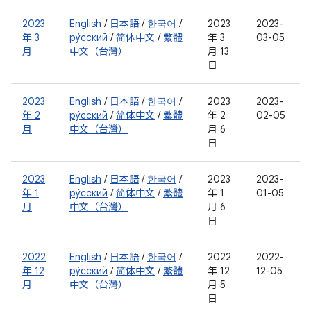
2023
English
/
日本語
/
한국어
/
2023
2023-
年 3
ру́сский
/
简体中文
/
繁體
年 3
03-05
月
中文（台灣）
月 13
日
2023
English
/
日本語
/
한국어
/
2023
2023-
年 2
ру́сский
/
简体中文
/
繁體
年 2
02-05
月
中文（台灣）
月 6
日
2023
English
/
日本語
/
한국어
/
2023
2023-
年 1
ру́сский
/
简体中文
/
繁體
年 1
01-05
月
中文（台灣）
月 6
日
2022
English
/
日本語
/
한국어
/
2022
2022-
年 12
ру́сский
/
简体中文
/
繁體
年 12
12-05
月
中文（台灣）
月 5
日