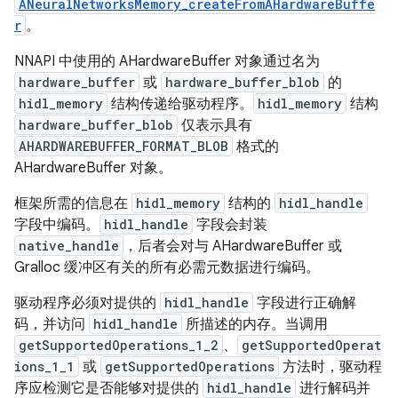
ANeuralNetworksMemory_createFromAHardwareBuffe
r
。
NNAPI 中使用的 AHardwareBuffer 对象通过名为
hardware_buffer
或
hardware_buffer_blob
的
hidl_memory
结构传递给驱动程序。
hidl_memory
结构
hardware_buffer_blob
仅表示具有
AHARDWAREBUFFER_FORMAT_BLOB
格式的
AHardwareBuffer 对象。
框架所需的信息在
hidl_memory
结构的
hidl_handle
字段中编码。
hidl_handle
字段会封装
native_handle
，后者会对与 AHardwareBuffer 或
Gralloc 缓冲区有关的所有必需元数据进行编码。
驱动程序必须对提供的
hidl_handle
字段进行正确解
码，并访问
hidl_handle
所描述的内存。当调用
getSupportedOperations_1_2
、
getSupportedOperat
ions_1_1
或
getSupportedOperations
方法时，驱动程
序应检测它是否能够对提供的
hidl_handle
进行解码并