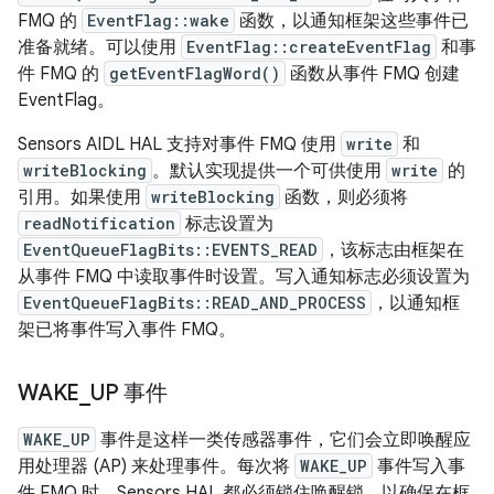
FMQ 的
EventFlag::wake
函数，以通知框架这些事件已
准备就绪。可以使用
EventFlag::createEventFlag
和事
件 FMQ 的
getEventFlagWord()
函数从事件 FMQ 创建
EventFlag。
Sensors AIDL HAL 支持对事件 FMQ 使用
write
和
writeBlocking
。默认实现提供一个可供使用
write
的
引用。如果使用
writeBlocking
函数，则必须将
readNotification
标志设置为
EventQueueFlagBits::EVENTS_READ
，该标志由框架在
从事件 FMQ 中读取事件时设置。写入通知标志必须设置为
EventQueueFlagBits::READ_AND_PROCESS
，以通知框
架已将事件写入事件 FMQ。
WAKE
_
UP 事件
WAKE_UP
事件是这样一类传感器事件，它们会立即唤醒应
用处理器 (AP) 来处理事件。每次将
WAKE_UP
事件写入事
件 FMQ 时，Sensors HAL 都必须锁住唤醒锁，以确保在框