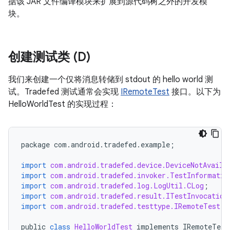
据该 JAR 文件编译模块来扩展到源代码树之外的开发模
块。
创建测试类 (D)
我们来创建一个仅将消息转储到 stdout 的 hello world 测
试。Tradefed 测试通常会实现
IRemoteTest
接口。以下为
HelloWorldTest 的实现过程：
package
com
.
android
.
tradefed
.
example
;
import
com.android.tradefed.device.DeviceNotAvaila
import
com.android.tradefed.invoker.TestInformatio
import
com.android.tradefed.log.LogUtil.CLog
;
import
com.android.tradefed.result.ITestInvocation
import
com.android.tradefed.testtype.IRemoteTest
;
public
class
HelloWorldTest
implements
IRemoteTest