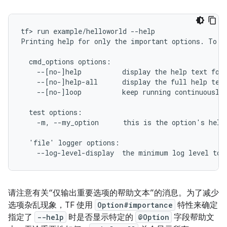
tf> run example/helloworld --help

Printing help for only the important options. To se
  cmd_options options:

    --[no-]help          display the help text for 
    --[no-]help-all      display the full help text
    --[no-]loop          keep running continuously.
  test options:

    -m, --my_option      this is the option's help 
  'file' logger options:

请注意有关“仅输出重要选项的帮助文本”的消息。为了减少
选项杂乱现象，TF 使用
Option#importance
特性来确定
指定了
--help
时是否显示特定的
@Option
字段帮助文