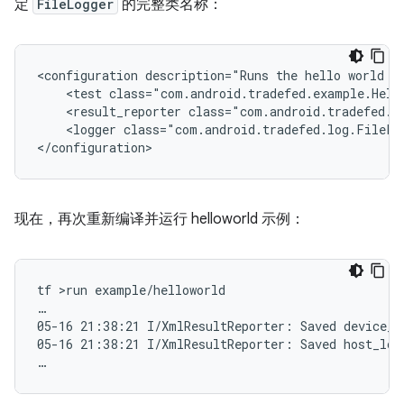
定
FileLogger
的完整类名称：
<
configuration description="Runs the hello world t
    <test class="com.android.tradefed.example.Hell
    <result_reporter class="com.android.tradefed.r
    <logger class="com.android.tradefed.log.FileLo
<
/configuration
>
现在，再次重新编译并运行 helloworld 示例：
tf >run example/helloworld

…

05-16 21:38:21 I/XmlResultReporter: Saved device_lo
05-16 21:38:21 I/XmlResultReporter: Saved host_log 