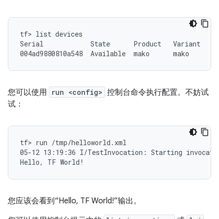
tf> list devices

Serial            State      Product   Variant   Bu
您可以使用
run <config>
控制台命令执行配置。不妨试
试：
tf> run /tmp/helloworld.xml

05-12 13:19:36 I/TestInvocation: Starting invocatio
您应该会看到“Hello, TF World!”输出。