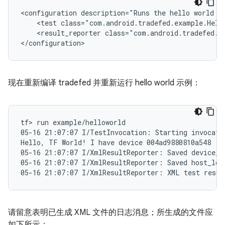
<
configuration description="Runs the hello world t
    <test class="com.android.tradefed.example.Hell
    <result_reporter class="com.android.tradefed.r
<
/configuration
>
现在重新编译 tradefed 并重新运行 hello world 示例：
tf> run example/helloworld

05-16 21:07:07 I/TestInvocation: Starting invocatio
Hello, TF World! I have device 004ad9880810a548

05-16 21:07:07 I/XmlResultReporter: Saved device_lo
05-16 21:07:07 I/XmlResultReporter: Saved host_log 
请留意表明已生成 XML 文件的日志消息；所生成的文件应
如下所示：