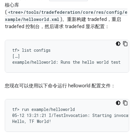
核心库
(
<tree>/tools/tradefederation/core/res/config/e
xample/helloworld.xml
)。重新构建 tradefed，重启
tradefed 控制台，然后请求 tradefed 显示配置：
tf> list configs

[…]

您现在可以使用以下命令运行 helloworld 配置文件：
tf> run example/helloworld

05-12 13:21:21 I/TestInvocation: Starting invocatio