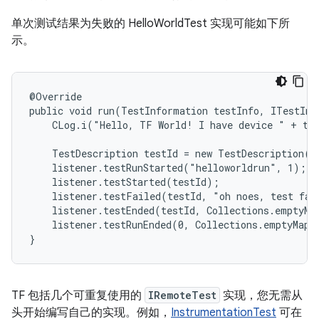
单次测试结果为失败的 HelloWorldTest 实现可能如下所
示。
@Override

public void run(TestInformation testInfo, ITestInv
    CLog.i("Hello, TF World! I have device " + tes
    TestDescription testId = new TestDescription("
    listener.testRunStarted("helloworldrun", 1);

    listener.testStarted(testId);

    listener.testFailed(testId, "oh noes, test fail
    listener.testEnded(testId, Collections.emptyMap
    listener.testRunEnded(0, Collections.emptyMap()
}
TF 包括几个可重复使用的
IRemoteTest
实现，您无需从
头开始编写自己的实现。例如，
InstrumentationTest
可在