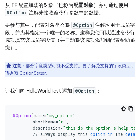
从 TF 配置加载的对象（也称为
配置对象
）亦可通过使用
@Option
注解来接收命令行参数中的数据。
要参与其中，配置对象类会将
@Option
注解应用于成员字
段，并为其指定一个唯一的名称。这样您便可以通过命令行
选项填充该成员字段值（并自动将该选项添加到配置帮助系
统）。
注意
：部分字段类型可能不受支持。要了解受支持的字段类型，
请参阅
OptionSetter
。
让我们向 HelloWorldTest 添加
@Option
：
@Option
(
name
=
"my_option"
,
shortName
=
'm'
,
description
=
"this is the option's help tex
//
always
display
this
option
in
the
defau