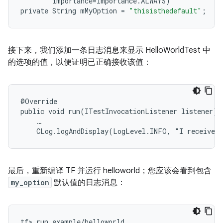
importance
=
Importance
.
ALWAYS
)
private
String
mMyOption
=
"thisisthedefault"
;
接下来，我们添加一条日志消息来显示 HelloWorldTest 中
的选项的值，以便证明已正确接收该值：
@Override

public void run(ITestInvocationListener listener) t
    …

    CLog.logAndDisplay(LogLevel.INFO, "I received
最后，重新编译 TF 并运行 helloworld；您应该会看到包含
my_option
默认值的日志消息：
tf> run example/helloworld
