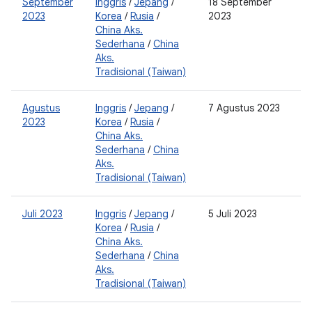
September
Inggris
/
Jepang
/
18 September
2
2023
Korea
/
Rusia
/
2023
0
China Aks.
Sederhana
/
China
Aks.
Tradisional (Taiwan)
Agustus
Inggris
/
Jepang
/
7 Agustus 2023
2
2023
Korea
/
Rusia
/
0
China Aks.
Sederhana
/
China
Aks.
Tradisional (Taiwan)
Juli 2023
Inggris
/
Jepang
/
5 Juli 2023
2
Korea
/
Rusia
/
0
China Aks.
Sederhana
/
China
Aks.
Tradisional (Taiwan)