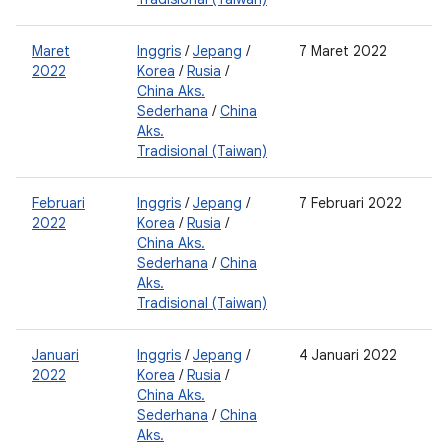
Maret
Inggris
/
Jepang
/
7 Maret 2022
2
2022
Korea
/
Rusia
/
0
China Aks.
Sederhana
/
China
Aks.
Tradisional (Taiwan)
Februari
Inggris
/
Jepang
/
7 Februari 2022
2
2022
Korea
/
Rusia
/
0
China Aks.
Sederhana
/
China
Aks.
Tradisional (Taiwan)
Januari
Inggris
/
Jepang
/
4 Januari 2022
2
2022
Korea
/
Rusia
/
0
China Aks.
Sederhana
/
China
Aks.