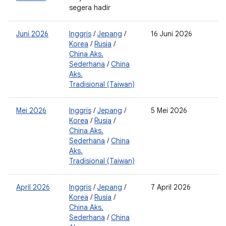
segera hadir
0
Juni 2026
Inggris
/
Jepang
/
16 Juni 2026
2
Korea
/
Rusia
/
0
China Aks.
Sederhana
/
China
Aks.
Tradisional (Taiwan)
Mei 2026
Inggris
/
Jepang
/
5 Mei 2026
2
Korea
/
Rusia
/
0
China Aks.
Sederhana
/
China
Aks.
Tradisional (Taiwan)
April 2026
Inggris
/
Jepang
/
7 April 2026
0
Korea
/
Rusia
/
2
China Aks.
Sederhana
/
China