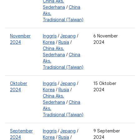
China Aks.
Sederhana
/
China
Aks.
Tradisional (Taiwan)
November
Inggris
/
Jepang
/
6 November
2
2024
Korea
/
Rusia
/
2024
China Aks.
Sederhana
/
China
Aks.
Tradisional (Taiwan)
Oktober
Inggris
/
Jepang
/
15 Oktober
2
2024
Korea
/
Rusia
/
2024
0
China Aks.
Sederhana
/
China
Aks.
Tradisional (Taiwan)
September
Inggris
/
Jepang
/
9 September
2
2024
Korea
/
Rusia
/
2024
0