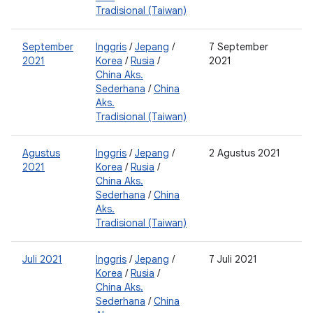
Tradisional (Taiwan)
September
Inggris
/
Jepang
/
7 September
2
2021
Korea
/
Rusia
/
2021
0
China Aks.
Sederhana
/
China
Aks.
Tradisional (Taiwan)
Agustus
Inggris
/
Jepang
/
2 Agustus 2021
2
2021
Korea
/
Rusia
/
0
China Aks.
Sederhana
/
China
Aks.
Tradisional (Taiwan)
Juli 2021
Inggris
/
Jepang
/
7 Juli 2021
2
Korea
/
Rusia
/
0
China Aks.
Sederhana
/
China