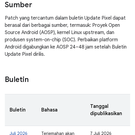
Sumber
Patch yang tercantum dalam buletin Update Pixel dapat
berasal dari berbagai sumber, termasuk: Proyek Open
Source Android (AOSP), kernel Linux upstream, dan
produsen system-on-chip (SOC). Perbaikan platform
Android digabungkan ke AOSP 24–48 jam setelah Buletin
Update Pixel dirilis.
Buletin
T
Tanggal
Buletin
Bahasa
p
dipublikasikan
k
Juli 2026
Terjemahan akan
7 Juli 2026
2