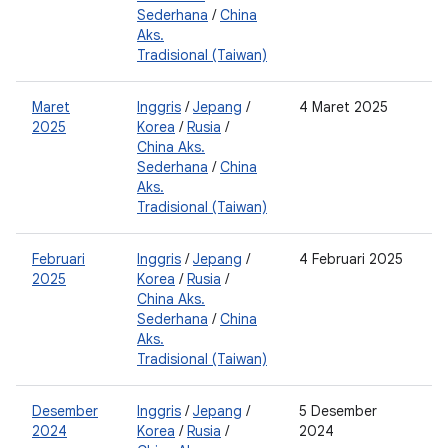
Sederhana
/
China
Aks.
Tradisional (Taiwan)
Maret
Inggris
/
Jepang
/
4 Maret 2025
2
2025
Korea
/
Rusia
/
0
China Aks.
Sederhana
/
China
Aks.
Tradisional (Taiwan)
Februari
Inggris
/
Jepang
/
4 Februari 2025
2
2025
Korea
/
Rusia
/
0
China Aks.
Sederhana
/
China
Aks.
Tradisional (Taiwan)
Desember
Inggris
/
Jepang
/
5 Desember
2
2024
Korea
/
Rusia
/
2024
0