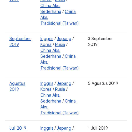
China Aks.
Sederhana
/
China
Aks.
Tradisional (Taiwan)
September
Inggris
/
Jepang
/
3 September
2
2019
Korea
/
Rusia
/
2019
0
China Aks.
Sederhana
/
China
Aks.
Tradisional (Taiwan)
Agustus
Inggris
/
Jepang
/
5 Agustus 2019
2
2019
Korea
/
Rusia
/
0
China Aks.
Sederhana
/
China
Aks.
Tradisional (Taiwan)
Juli 2019
Inggris
/
Jepang
/
1 Juli 2019
2