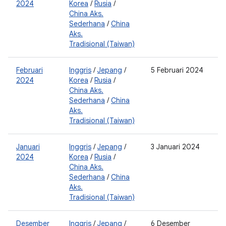
2024
Korea
/
Rusia
/
0
China Aks.
Sederhana
/
China
Aks.
Tradisional (Taiwan)
Februari
Inggris
/
Jepang
/
5 Februari 2024
2
2024
Korea
/
Rusia
/
0
China Aks.
Sederhana
/
China
Aks.
Tradisional (Taiwan)
Januari
Inggris
/
Jepang
/
3 Januari 2024
2
2024
Korea
/
Rusia
/
0
China Aks.
Sederhana
/
China
Aks.
Tradisional (Taiwan)
Desember
Inggris
/
Jepang
/
6 Desember
2