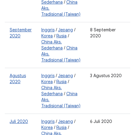
Sederhana
/
China
Aks.
Tradisional (Taiwan)
September
Inggris
/
Jepang
/
8 September
2
2020
Korea
/
Rusia
/
2020
0
China Aks.
Sederhana
/
China
Aks.
Tradisional (Taiwan)
Agustus
Inggris
/
Jepang
/
3 Agustus 2020
2
2020
Korea
/
Rusia
/
0
China Aks.
Sederhana
/
China
Aks.
Tradisional (Taiwan)
Juli 2020
Inggris
/
Jepang
/
6 Juli 2020
2
Korea
/
Rusia
/
0
China Aks.