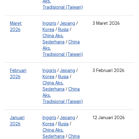
Aks.
Tradisional (Taiwan)
Maret
Inggris
/
Jepang
/
3 Maret 2026
2
2026
Korea
/
Rusia
/
0
China Aks.
Sederhana
/
China
Aks.
Tradisional (Taiwan)
Februari
Inggris
/
Jepang
/
3 Februari 2026
2
2026
Korea
/
Rusia
/
0
China Aks.
Sederhana
/
China
Aks.
Tradisional (Taiwan)
Januari
Inggris
/
Jepang
/
12 Januari 2026
2
2026
Korea
/
Rusia
/
0
China Aks.
Sederhana
/
China