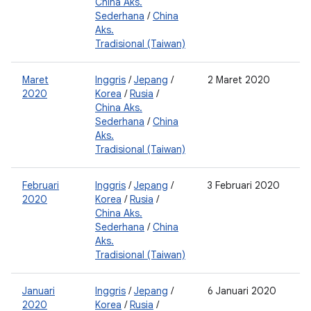
China Aks.
Sederhana
/
China
Aks.
Tradisional (Taiwan)
Maret
Inggris
/
Jepang
/
2 Maret 2020
2
2020
Korea
/
Rusia
/
0
China Aks.
Sederhana
/
China
Aks.
Tradisional (Taiwan)
Februari
Inggris
/
Jepang
/
3 Februari 2020
2
2020
Korea
/
Rusia
/
0
China Aks.
Sederhana
/
China
Aks.
Tradisional (Taiwan)
Januari
Inggris
/
Jepang
/
6 Januari 2020
2
2020
Korea
/
Rusia
/
0