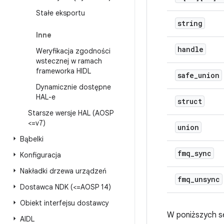
Stałe eksportu
string
Inne
handle
Weryfikacja zgodności
wstecznej w ramach
frameworka HIDL
safe
_
union
Dynamicznie dostępne
HAL-e
struct
Starsze wersje HAL (AOSP
<=v7)
union
Bąbelki
fmq
_
sync
Konfiguracja
Nakładki drzewa urządzeń
fmq
_
unsync
Dostawca NDK (<=AOSP 14)
Obiekt interfejsu dostawcy
W poniższych se
AIDL