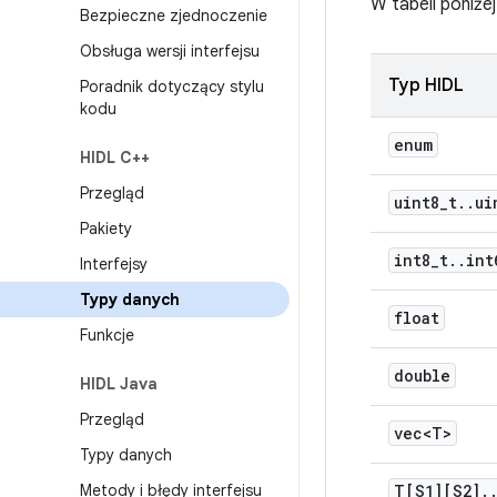
W tabeli poniż
Bezpieczne zjednoczenie
Obsługa wersji interfejsu
Typ HIDL
Poradnik dotyczący stylu
kodu
enum
HIDL C++
Przegląd
uint8
_
t
.
.
ui
Pakiety
int8
_
t
.
.
int
Interfejsy
Typy danych
float
Funkcje
double
HIDL Java
Przegląd
vec<T>
Typy danych
Metody i błędy interfejsu
T[S1][S2]
.