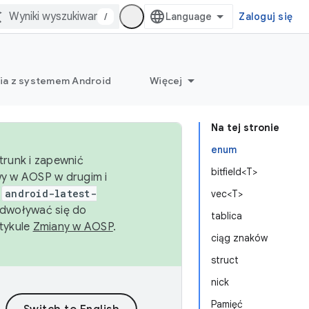
/
Zaloguj się
ia z systemem Android
Więcej
Na tej stronie
enum
trunk i zapewnić
bitfield<T>
wy w AOSP w drugim i
i
android-latest-
vec<T>
dwoływać się do
tablica
rtykule
Zmiany w AOSP
.
ciąg znaków
struct
nick
Pamięć