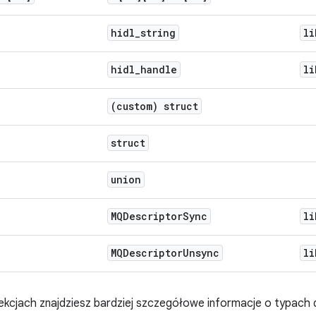
hidl
_
string
li
hidl
_
handle
li
(custom) struct
struct
union
MQDescriptor
Sync
li
MQDescriptor
Unsync
li
kcjach znajdziesz bardziej szczegółowe informacje o typach 