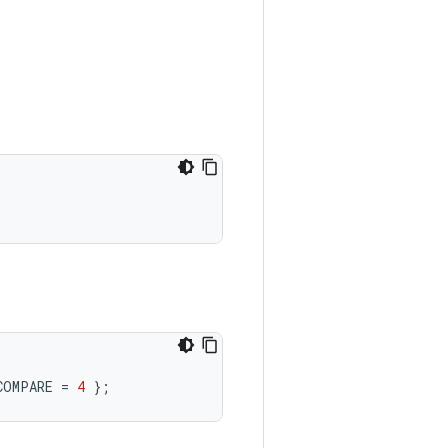
COMPARE
=
4
};