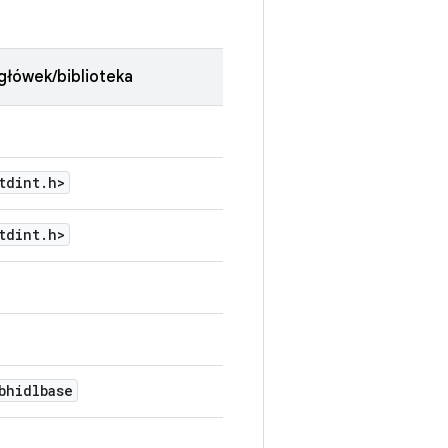
główek/biblioteka
tdint
.
h>
tdint
.
h>
bhidlbase