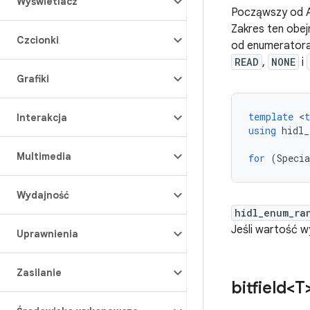
Wyświetlacz
Począwszy od 
Zakres ten obej
Czcionki
od enumeratora
READ
,
NONE
i
Grafiki
template
<
Interakcja
using
hidl_
Multimedia
for
(
Specia
Wydajność
hidl_enum_ra
Jeśli wartość wy
Uprawnienia
Zasilanie
bitfield<T