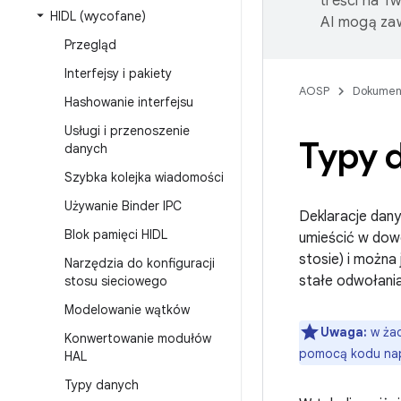
treści na T
HIDL (wycofane)
AI mogą zaw
Przegląd
Interfejsy i pakiety
AOSP
Dokumen
Hashowanie interfejsu
Usługi i przenoszenie
Typy 
danych
Szybka kolejka wiadomości
Używanie Binder IPC
Deklaracje dany
Blok pamięci HIDL
umieścić w dowo
stosie) i można
Narzędzia do konfiguracji
stałe odwołania
stosu sieciowego
Modelowanie wątków
Uwaga:
w żad
Konwertowanie modułów
pomocą kodu nap
HAL
Typy danych