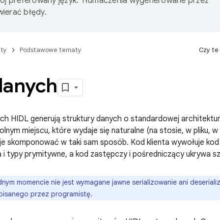
wój preferowany język. Tłumaczenia wygenerowane przez
ierać błędy.
ty
Podstawowe tematy
Czy te
danych
ch HIDL generują struktury danych o standardowej architektu
lnym miejscu, które wydaje się naturalne (na stosie, w pliku, w
 je skomponować w taki sam sposób. Kod klienta wywołuje kod
 i typy prymitywne, a kod zastępczy i pośredniczący ukrywa szc
nym momencie nie jest wymagane jawne serializowanie ani deseriali
isanego przez programistę.