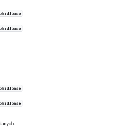
bhidlbase
bhidlbase
bhidlbase
bhidlbase
danych.