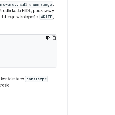
ardware::hidl_enum_range
.
w źródle kodu HIDL, począwszy
 iteruje w kolejności
WRITE
,
w kontekstach
constexpr
.
resie.