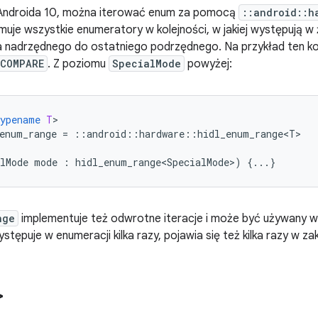
Androida 10, można iterować enum za pomocą
::android::h
muje wszystkie enumeratory w kolejności, w jakiej występują 
 nadrzędnego do ostatniego podrzędnego. Na przykład ten kod
COMPARE
. Z poziomu
SpecialMode
powyżej:
typename
T
enum_range
=
::
android
::
hardware
::
hidl_enum_range<T>
lMode
mode
:
hidl_enum_range<SpecialMode>
)
{...}
nge
implementuje też odwrotne iteracje i może być używany 
stępuje w enumeracji kilka razy, pojawia się też kilka razy w zak
>