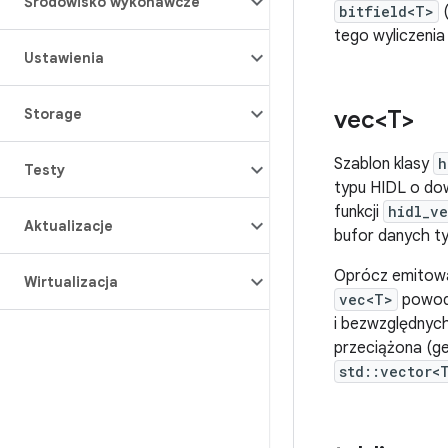
Środowisko wykonawcze
bitfield<T>
(
tego wyliczeni
Ustawienia
Storage
vec<T>
Szablon klasy
h
Testy
typu HIDL o do
funkcji
hidl_ve
Aktualizacje
bufor danych t
Oprócz emitowa
Wirtualizacja
vec<T>
powodu
i bezwzględnyc
przeciążona (ge
std::vector<