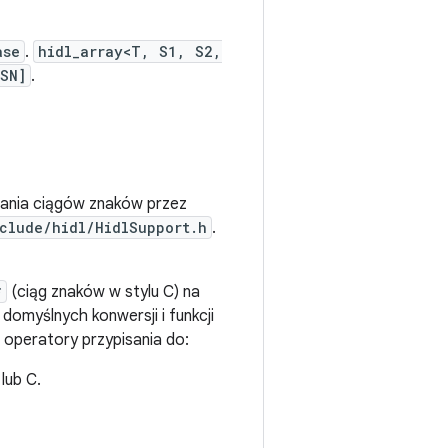
ase
.
hidl_array<T, S1, S2,
SN]
.
ania ciągów znaków przez
clude/hidl/HidlSupport.h
.
*
(ciąg znaków w stylu C) na
, domyślnych konwersji i funkcji
i operatory przypisania do:
lub C.