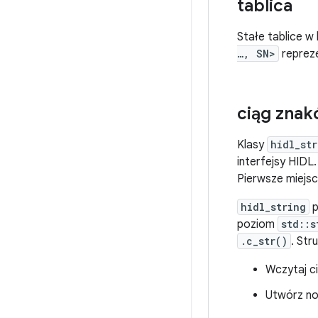
tablica
Stałe tablice w
…, SN>
repreze
ciąg zna
Klasy
hidl_str
interfejsy HIDL.
Pierwsze miejsc
hidl_string
p
poziom
std::s
.c_str()
. Str
Wczytaj c
Utwórz n