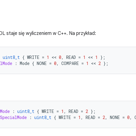
DL staje się wyliczeniem w C++. Na przykład:
:
uint8_t
{
WRITE
=
1
 << 
0
,
READ
=
1
 << 
1
};
lMode
:
Mode
{
NONE
=
0
,
COMPARE
=
1
 << 
2
};
Mode
:
uint8_t
{
WRITE
=
1
,
READ
=
2
};
SpecialMode
:
uint8_t
{
WRITE
=
1
,
READ
=
2
,
NONE
=
0
,