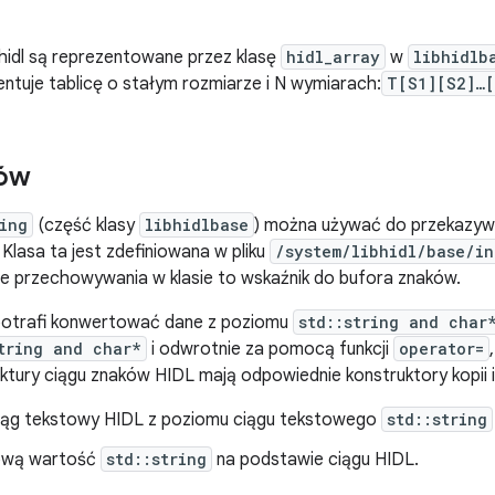
 hidl są reprezentowane przez klasę
hidl_array
w
libhidlb
ntuje tablicę o stałym rozmiarze i N wymiarach:
T[S1][S2]…[
ków
ing
(część klasy
libhidlbase
) można używać do przekazyw
 Klasa ta jest zdefiniowana w pliku
/system/libhidl/base/in
e przechowywania w klasie to wskaźnik do bufora znaków.
otrafi konwertować dane z poziomu
std::string and char
tring and char*
i odwrotnie za pomocą funkcji
operator=
uktury ciągu znaków HIDL mają odpowiednie konstruktory kopii 
iąg tekstowy HIDL z poziomu ciągu tekstowego
std::string
ową wartość
std::string
na podstawie ciągu HIDL.