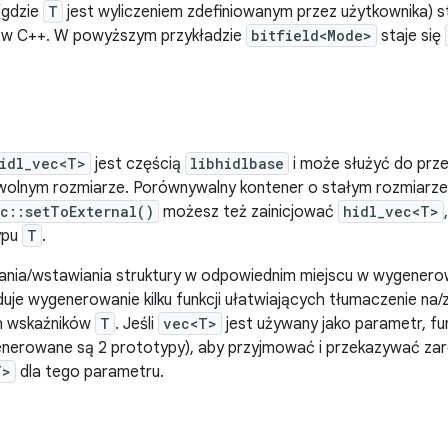
gdzie
T
jest wyliczeniem zdefiniowanym przez użytkownika)
a w C++. W powyższym przykładzie
bitfield<Mode>
staje się
idl_vec<T>
jest częścią
libhidlbase
i może służyć do prz
wolnym rozmiarze. Porównywalny kontener o stałym rozmiarz
c::setToExternal()
możesz też zainicjować
hidl_vec<T>
ypu
T
.
nia/wstawiania struktury w odpowiednim miejscu w wygenero
je wygenerowanie kilku funkcji ułatwiających tłumaczenie na/
h wskaźników
T
. Jeśli
vec<T>
jest używany jako parametr, fun
nerowane są 2 prototypy), aby przyjmować i przekazywać zaró
T>
dla tego parametru.