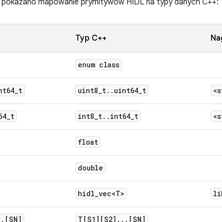
ej pokazano mapowanie prymitywów HIDL na typy danych C++:
Typ C++
Na
enum class
nt64
_
t
uint8
_
t
.
.
uint64
_
t
<s
64
_
t
int8
_
t
.
.
int64
_
t
<s
float
double
hidl
_
vec<T>
li
.
.
[SN]
T[S1][S2]
.
.
.
[SN]