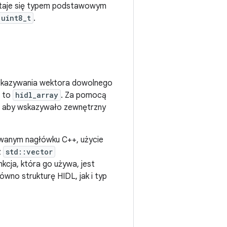
 staje się typem podstawowym
uint8_t
.
ekazywania wektora dowolnego
e to
hidl_array
. Za pomocą
, aby wskazywało zewnętrzny
wanym nagłówku C++, użycie
z
std::vector
kcja, która go używa, jest
wno strukturę HIDL, jak i typ