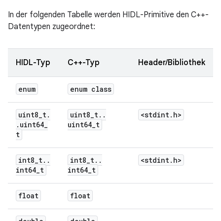
In der folgenden Tabelle werden HIDL-Primitive den C++-
Datentypen zugeordnet:
HIDL-Typ
C++-Typ
Header/Bibliothek
enum
enum class
uint8
_
t
.
uint8
_
t
.
.
<stdint
.
h>
.
uint64
_
uint64
_
t
t
int8
_
t
.
.
int8
_
t
.
.
<stdint
.
h>
int64
_
t
int64
_
t
float
float