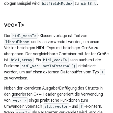
obigen Beispiel wird
bitfield<Mode>
zu
uint8_t
.
vec<T>
Die
hidl_vec<T>
-Klassenvorlage ist Teil von
libhidlbase
und kann verwendet werden, um einen
Vektor beliebigen HIDL-Typs mit beliebiger Größe zu
übergeben. Der vergleichbare Container mit fester Größe
ist
hidl_array
. Ein
hidl_vec<T>
kann auch mit der
Funktion
hidl_vec::setToExternal()
initialisiert
werden, um auf einen externen Datenpuffer vom Typ
T
zu verweisen.
Neben der korrekten Ausgabe/Einfügung des Structs in
den generierten C++-Header generiert die Verwendung
von
vec<T>
einige praktische Funktionen zum
Umwandeln von/nach
std::vector
- und
T
-Pointern.
Wenn
vec<T>
als Parameter verwendet wird, wird die