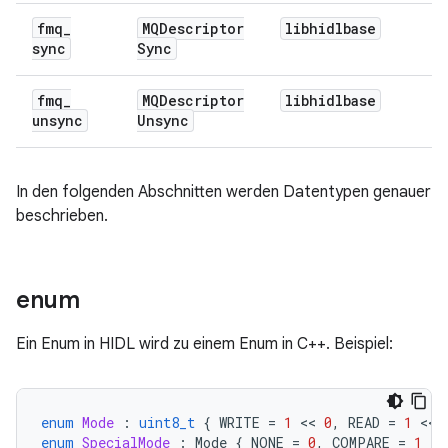
fmq
_
MQDescriptor
libhidlbase
sync
Sync
fmq
_
MQDescriptor
libhidlbase
unsync
Unsync
In den folgenden Abschnitten werden Datentypen genauer
beschrieben.
enum
Ein Enum in HIDL wird zu einem Enum in C++. Beispiel:
enum
Mode
:
uint8_t
{
WRITE
=
1
 << 
0
,
READ
=
1
 << 
enum
SpecialMode
:
Mode
{
NONE
=
0
,
COMPARE
=
1
 <<