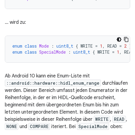
… wird zu:
enum
class
Mode
:
uint8_t
{
WRITE
=
1
,
READ
=
2
};
enum
class
SpecialMode
:
uint8_t
{
WRITE
=
1
,
READ
Ab Android 10 kann eine Enum-Liste mit
::android::hardware::hidl_enum_range
durchlaufen
werden. Dieser Bereich umfasst jeden Enumerator in der
Reihenfolge, in der er im HIDL-Quellcode erscheint,
beginnend mit dem übergeordneten Enum bis hin zum
letzten untergeordneten Element. In diesem Code wird
beispielsweise in dieser Reihenfolge über
WRITE
,
READ
,
NONE
und
COMPARE
iteriert. Bei
SpecialMode
oben: