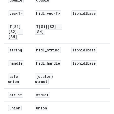
double
double
vec<T>
hidl
_
vec<T>
libhidlbase
T[S1]
T[S1][S2]
.
.
.
[S2]
.
.
.
[SN]
[SN]
string
hidl
_
string
libhidlbase
handle
hidl
_
handle
libhidlbase
safe
_
(custom)
union
struct
struct
struct
union
union