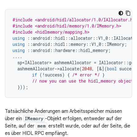
#include <android/hidl/allocator/1.0/IAllocator.h>
#include <android/hidl/memory/1.0/IMemory.h>
#include <hidlmemory/mapping.h>
using
::
android
::
hidl
::
allocator
::
V1_0
::
IAllocato
using
::
android
::
hidl
::
memory
::
V1_0
::
IMemory
;
using
::
android
::
hardware
::
hidl_memory
;
....
sp<IAllocator>
ashmemAllocator
=
IAllocator
::
get
ashmemAllocator
-
>
allocate
(
2048
,
[&](
bool
success
if
(
!
success
)
{
/* error */
}
// now you can use the hidl_memory object 
}));
Tatsächliche Änderungen am Arbeitsspeicher müssen
über ein
IMemory
-Objekt erfolgen, entweder auf der
Seite, auf der
mem
erstellt wurde, oder auf der Seite, die
es über HIDL RPC empfängt.