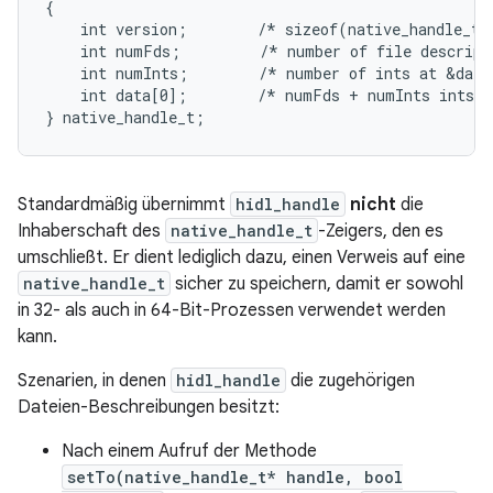
{

    int version;        /* sizeof(native_handle_t) 
    int numFds;         /* number of file descript
    int numInts;        /* number of ints at &data
    int data[0];        /* numFds + numInts ints *
Standardmäßig übernimmt
hidl_handle
nicht
die
Inhaberschaft des
native_handle_t
-Zeigers, den es
umschließt. Er dient lediglich dazu, einen Verweis auf eine
native_handle_t
sicher zu speichern, damit er sowohl
in 32- als auch in 64-Bit-Prozessen verwendet werden
kann.
Szenarien, in denen
hidl_handle
die zugehörigen
Dateien-Beschreibungen besitzt:
Nach einem Aufruf der Methode
setTo(native_handle_t* handle, bool