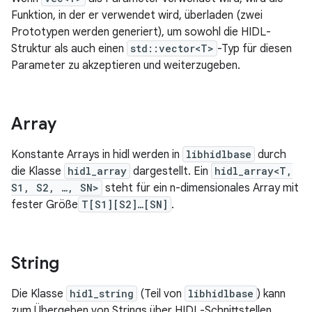
Funktion, in der er verwendet wird, überladen (zwei
Prototypen werden generiert), um sowohl die HIDL-
Struktur als auch einen
std::vector<T>
-Typ für diesen
Parameter zu akzeptieren und weiterzugeben.
Array
Konstante Arrays in hidl werden in
libhidlbase
durch
die Klasse
hidl_array
dargestellt. Ein
hidl_array<T,
S1, S2, …, SN>
steht für ein n-dimensionales Array mit
fester Größe
T[S1][S2]…[SN]
.
String
Die Klasse
hidl_string
(Teil von
libhidlbase
) kann
zum Übergeben von Strings über HIDL-Schnittstellen