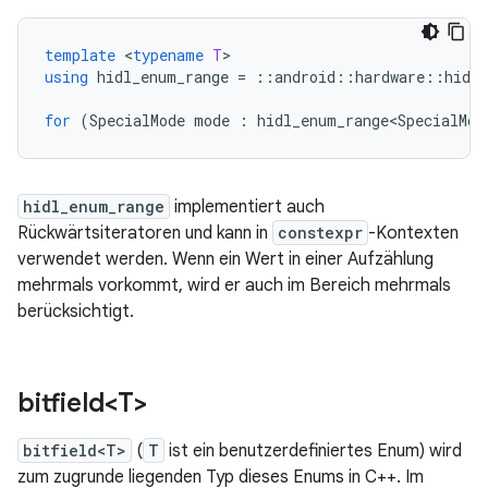
template
<
typename
T
using
hidl_enum_range
=
::
android
::
hardware
::
hidl
for
(
SpecialMode
mode
:
hidl_enum_range<SpecialMod
hidl_enum_range
implementiert auch
Rückwärtsiteratoren und kann in
constexpr
-Kontexten
verwendet werden. Wenn ein Wert in einer Aufzählung
mehrmals vorkommt, wird er auch im Bereich mehrmals
berücksichtigt.
bitfield<T>
bitfield<T>
(
T
ist ein benutzerdefiniertes Enum) wird
zum zugrunde liegenden Typ dieses Enums in C++. Im