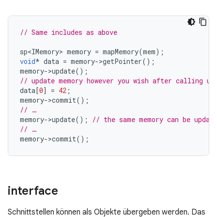
// Same includes as above
sp<IMemory>
memory
=
mapMemory
(
mem
);
void
*
data
=
memory
-
>
getPointer
();
memory
-
>
update
();
// update memory however you wish after calling up
data
[
0
]
=
42
;
memory
-
>
commit
();
// …
memory
-
>
update
();
// the same memory can be updat
// …
memory
-
>
commit
();
interface
Schnittstellen können als Objekte übergeben werden. Das