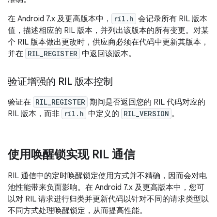
在 Android 7.x 及更高版本中，
ril.h
会记录所有 RIL 版本
值，描述相应的 RIL 版本，并列出该版本的所有变更。对某
个 RIL 版本做出更改时，供应商必须在代码中更新其版本，
并在
RIL_REGISTER
中返回该版本。
验证增强的 RIL 版本控制
验证在
RIL_REGISTER
期间是否返回您的 RIL 代码对应的
RIL 版本，而非
ril.h
中定义的
RIL_VERSION
。
使用唤醒锁实现 RIL 通信
RIL 通信中的定时唤醒锁定使用方式并不精确，因而会对电
池性能带来负面影响。在 Android 7.x 及更高版本中，您可
以对 RIL 请求进行归类并更新代码以针对不同的请求类型以
不同方式处理唤醒锁定，从而提高性能。