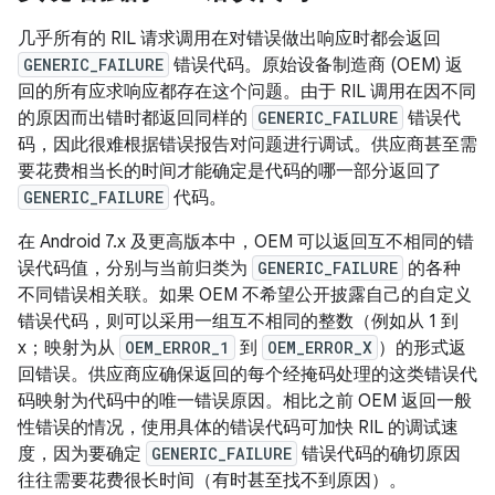
几乎所有的 RIL 请求调用在对错误做出响应时都会返回
GENERIC_FAILURE
错误代码。原始设备制造商 (OEM) 返
回的所有应求响应都存在这个问题。由于 RIL 调用在因不同
的原因而出错时都返回同样的
GENERIC_FAILURE
错误代
码，因此很难根据错误报告对问题进行调试。供应商甚至需
要花费相当长的时间才能确定是代码的哪一部分返回了
GENERIC_FAILURE
代码。
在 Android 7.x 及更高版本中，OEM 可以返回互不相同的错
误代码值，分别与当前归类为
GENERIC_FAILURE
的各种
不同错误相关联。如果 OEM 不希望公开披露自己的自定义
错误代码，则可以采用一组互不相同的整数（例如从 1 到
x；映射为从
OEM_ERROR_1
到
OEM_ERROR_X
）的形式返
回错误。供应商应确保返回的每个经掩码处理的这类错误代
码映射为代码中的唯一错误原因。相比之前 OEM 返回一般
性错误的情况，使用具体的错误代码可加快 RIL 的调试速
度，因为要确定
GENERIC_FAILURE
错误代码的确切原因
往往需要花费很长时间（有时甚至找不到原因）。