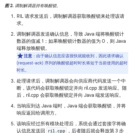
图 2.
调制解调器持有唤醒锁。
RIL 请求发送后，调制解调器获取唤醒锁来处理该请
求。
调制解调器发送确认信息，导致 Java 端将唤醒锁计
数器的值减 1；如果唤醒锁计数器的值为 0，则 Java
端释放唤醒锁。
注意
：由于确认信息应该很快就能收到，因此请求确认
(request-ack) 序列的唤醒锁超时时长将短于当前使用的超时
时长。
处理请求后，调制解调器会向供应商代码发送一个中
断，该代码会获取唤醒锁定并向 ril.cpp 发送响应。随
后，ril.cpp 会获取唤醒锁定并向 Java 端发送响应。
当响应到达 Java 端时，Java 端会获取唤醒锁，并将
响应返回给调用方。
该响应经过所有模块处理后，系统会通过套接字将确
认信息发送回
ril.cpp
，后者随后就会释放第 3 步