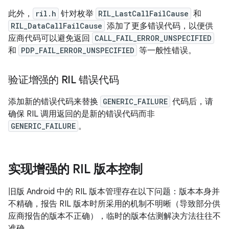
此外，
ril.h
针对枚举
RIL_LastCallFailCause
和
RIL_DataCallFailCause
添加了更多错误代码，以便供
应商代码可以避免返回
CALL_FAIL_ERROR_UNSPECIFIED
和
PDP_FAIL_ERROR_UNSPECIFIED
等一般性错误。
验证增强的 RIL 错误代码
添加新的错误代码来替换
GENERIC_FAILURE
代码后，请
确保 RIL 调用返回的是新的错误代码而非
GENERIC_FAILURE
。
实现增强的 RIL 版本控制
旧版 Android 中的 RIL 版本管理存在以下问题：版本本身并
不精确，报告 RIL 版本时所采用的机制不明晰（导致部分供
应商报告的版本不正确），临时的版本估测解决方法往往不
准确。