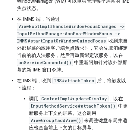
WindowManager (WM) 可以单独管理每个屏幕的 IME
焦点状态。
在 IMMS 端，当通过
ViewRootImpl#handleWindowFocusChanged ->
InputMethodManager#onPostWindowFocus ->
IMMS#startInputOrWindowGainedFocus
收到来自
外部屏幕的应用客户端焦点请求时，它会先取消绑定
当前的输入法服务，然后再重新绑定该服务，以在
onServiceConnected()
中重新附加针对该外部屏
幕的新 IME 窗口令牌。
在 IMS 端，收到
IMS#attachToken
后，将触发以
下流程：
调用
ContextImpl#updateDisplay
，以在
InputMethodService#attachToken()
中更
新服务上下文的屏幕。这会调用
ViewGroup#addView()
来调整键盘布局并适
应检查当前上下文的目标屏幕。