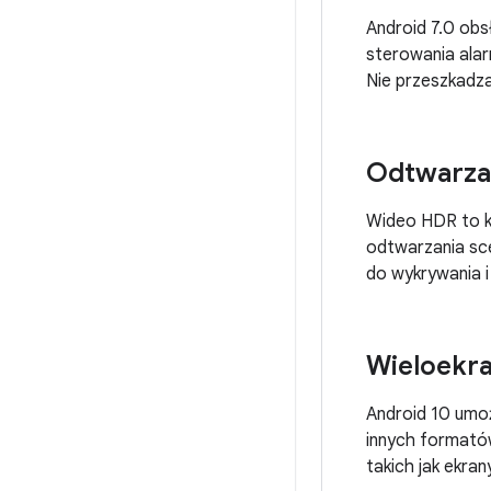
Android 7.0 obs
sterowania ala
Nie przeszkadz
Odtwarza
Wideo HDR to ko
odtwarzania sc
do wykrywania 
Wieloekr
Android 10 umoż
innych formatów
takich jak ekra