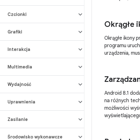
Czcionki
Okrągłe i
Grafiki
Okrągłe ikony p
programu uruch
Interakcja
urządzenia, mus
Multimedia
Zarządzan
Wydajność
Android 8.1 dod
na różnych tech
Uprawnienia
możliwości wyśw
wyświetlająceg
Zasilanie
Środowisko wykonawcze