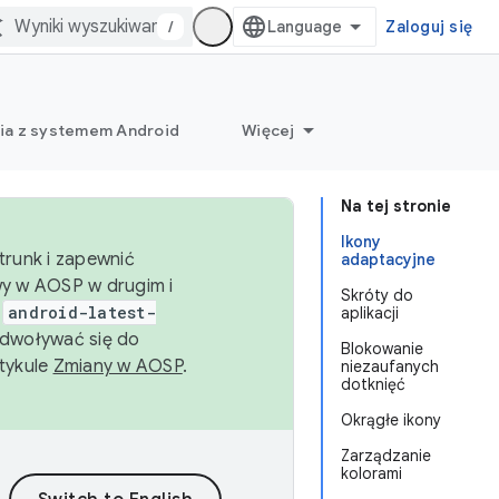
/
Zaloguj się
ia z systemem Android
Więcej
Na tej stronie
Ikony
trunk i zapewnić
adaptacyjne
wy w AOSP w drugim i
Skróty do
i
android-latest-
aplikacji
dwoływać się do
Blokowanie
rtykule
Zmiany w AOSP
.
niezaufanych
dotknięć
Okrągłe ikony
Zarządzanie
kolorami