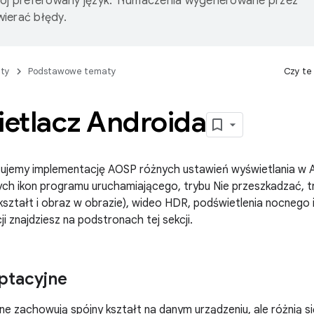
wój preferowany język. Tłumaczenia wygenerowane przez
ierać błędy.
ty
Podstawowe tematy
Czy te
etlacz Androida
isujemy implementację AOSP różnych ustawień wyświetlania w 
głych ikon programu uruchamiającego, trybu Nie przeszkadzać, t
kształt i obraz w obrazie), wideo HDR, podświetlenia nocnego 
i znajdziesz na podstronach tej sekcji.
ptacyjne
ne zachowują spójny kształt na danym urządzeniu, ale różnią s