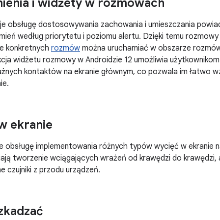
ienia i widżety w rozmowach
aje obsługę dostosowywania zachowania i umieszczania pow
mień według priorytetu i poziomu alertu. Dzięki temu rozmow
e konkretnych
rozmów
można uruchamiać w obszarze rozmów. 
nkcja widżetu rozmowy w Androidzie 12 umożliwia użytkownik
żnych kontaktów na ekranie głównym, co pozwala im łatwo 
ie.
w ekranie
je obsługę implementowania różnych typów wycięć w ekranie n
iają tworzenie wciągających wrażeń od krawędzi do krawędzi, 
e czujniki z przodu urządzeń.
zkadzać