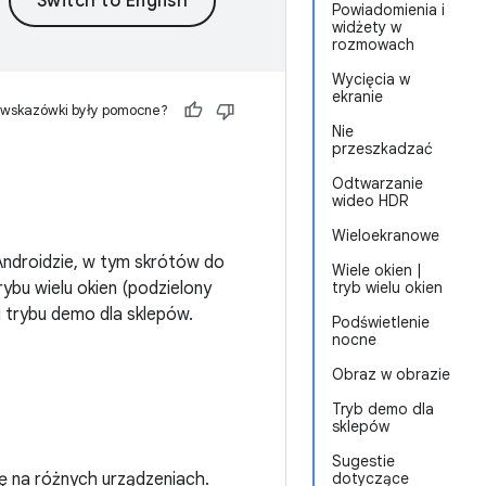
Powiadomienia i
widżety w
rozmowach
Wycięcia w
ekranie
 wskazówki były pomocne?
Nie
przeszkadzać
Odtwarzanie
wideo HDR
Wieloekranowe
Androidzie, w tym skrótów do
Wiele okien |
rybu wielu okien (podzielony
tryb wielu okien
i trybu demo dla sklepów.
Podświetlenie
nocne
Obraz w obrazie
Tryb demo dla
sklepów
Sugestie
ię na różnych urządzeniach.
dotyczące