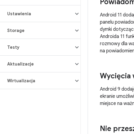
Powiadom
Ustawienia
Android 11 dod
panelu powiado
dymki dotycząc
Storage
Androida 11 fu
rozmowy dla wa
Testy
na powiadomien
Aktualizacje
Wycięcia 
Wirtualizacja
Android 9 doda
ekranie umożliw
miejsce na ważn
Nie przes