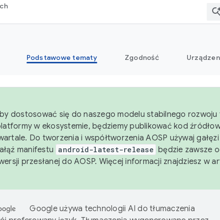
rch
Podstawowe tematy
Zgodność
Urządzen
aby dostosować się do naszego modelu stabilnego rozwoju 
platformy w ekosystemie, będziemy publikować kod źródło
artale. Do tworzenia i współtworzenia AOSP używaj gałęz
Gałąź manifestu
android-latest-release
będzie zawsze o
wersji przesłanej do AOSP. Więcej informacji znajdziesz w a
Google używa technologii AI do tłumaczenia