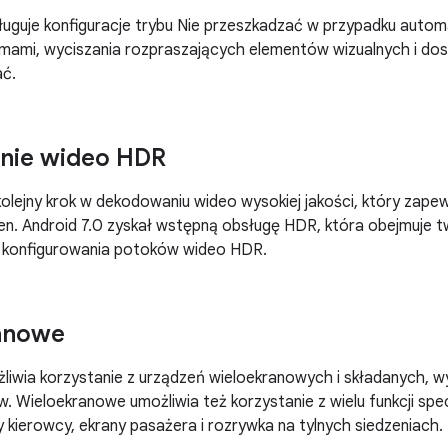
ługuje konfiguracje trybu Nie przeszkadzać w przypadku autom
rmami, wyciszania rozpraszających elementów wizualnych i do
ać.
nie wideo HDR
lejny krok w dekodowaniu wideo wysokiej jakości, który zape
en. Android 7.0 zyskał wstępną obsługę HDR, która obejmuje 
i konfigurowania potoków wideo HDR.
anowe
liwia korzystanie z urządzeń wieloekranowych i składanych, 
. Wieloekranowe umożliwia też korzystanie z wielu funkcji spe
ny kierowcy, ekrany pasażera i rozrywka na tylnych siedzeniach.