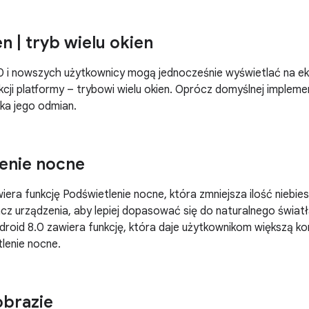
en
|
tryb wielu okien
0 i nowszych użytkownicy mogą jednocześnie wyświetlać na ekran
kcji platformy – trybowi wielu okien. Oprócz domyślnej implemen
lka jego odmian.
enie nocne
awiera funkcję Podświetlenie nocne, która zmniejsza ilość nieb
cz urządzenia, aby lepiej dopasować się do naturalnego światła 
droid 8.0 zawiera funkcję, która daje użytkownikom większą k
lenie nocne.
obrazie