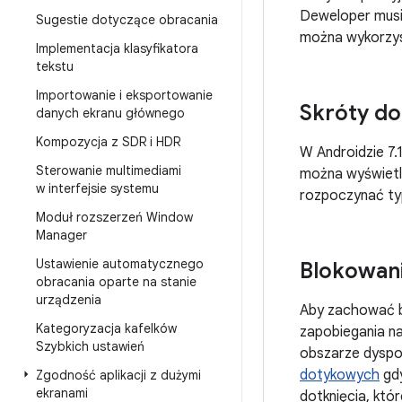
Deweloper musi 
Sugestie dotyczące obracania
można wykorzyst
Implementacja klasyfikatora
tekstu
Importowanie i eksportowanie
Skróty do 
danych ekranu głównego
Kompozycja z SDR i HDR
W Androidzie 7.
Sterowanie multimediami
można wyświetl
w interfejsie systemu
rozpoczynać typ
Moduł rozszerzeń Window
Manager
Ustawienie automatycznego
Blokowani
obracania oparte na stanie
urządzenia
Aby zachować b
Kategoryzacja kafelków
zapobiegania n
Szybkich ustawień
obszarze dyspoz
dotykowych
gdy
Zgodność aplikacji z dużymi
ekranami
dotknięcia, któ