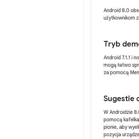
Android 8.0 obs
użytkownikom zm
Tryb dem
Android 7.1.1 i
mogą łatwo spra
za pomocą Men
Sugestie 
W Androidzie 8.
pomocą kafelka 
pionie, aby wye
pozycja urządzen