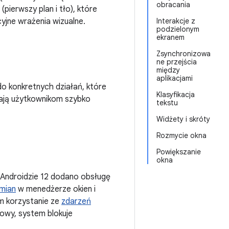
obracania
pierwszy plan i tło), które
jne wrażenia wizualne.
Interakcje z
podzielonym
ekranem
Zsynchronizowa
ne przejścia
między
aplikacjami
do konkretnych działań, które
Klasyfikacja
lają użytkownikom szybko
tekstu
Widżety i skróty
Rozmycie okna
Powiększanie
okna
Androidzie 12 dodano obsługę
mian
w menedżerze okien i
m korzystanie ze
zdarzeń
łowy, system blokuje