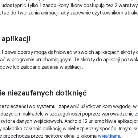
udostępnić tylko 1 zasób ikony. Ikony obsługują też 2 warstwy (
ać do tworzenia animacji, aby zapewnić użytkownikom atrakcy
aplikacji
1.1 deweloperzy mogą definiować w swoich aplikacjach skróty 
ać w programie uruchamiającym. Te skróty do aplikacji pozwa
owe lub zalecane zadania w aplikacji.
e niezaufanych dotknięć
ezpieczeństwo systemu i zapewnić użytkownikom wygodę, w 
adużyciom nakładek, w szczególności poprzez wprowadzenie
z
ytora danych wejściowych. Android 12 uniemożliwia aplikacjo
 nakładka zasłania aplikację w niebezpieczny sposób. Innymi s
re przechodzą przez niektóre okna, z kilkoma
wyjątkami
.