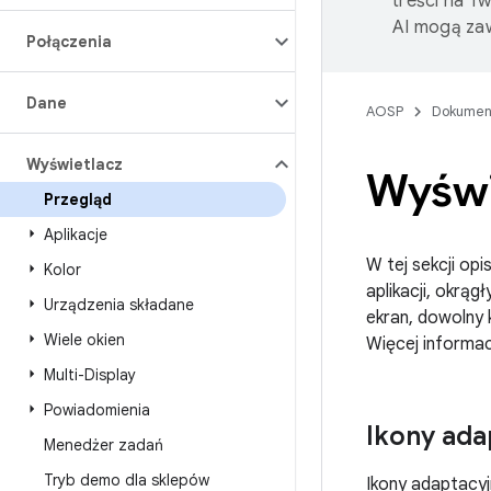
treści na T
AI mogą zaw
Połączenia
Dane
AOSP
Dokumen
Wyświetlacz
Wyświ
Przegląd
Aplikacje
W tej sekcji op
Kolor
aplikacji, okrą
Urządzenia składane
ekran, dowolny 
Wiele okien
Więcej informacj
Multi-Display
Powiadomienia
Ikony ada
Menedżer zadań
Tryb demo dla sklepów
Ikony adaptacyj