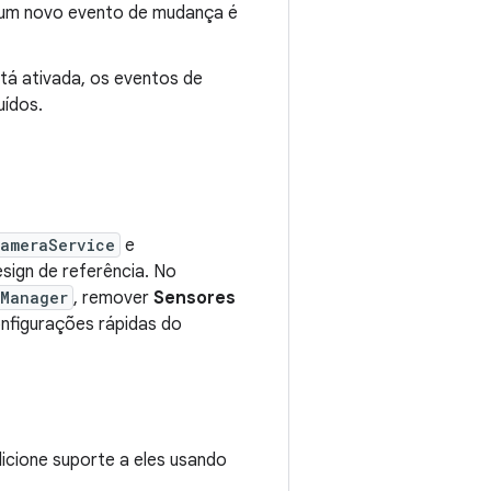
hum novo evento de mudança é
tá ativada, os eventos de
uídos.
ameraService
e
sign de referência. No
rManager
, remover
Sensores
onfigurações rápidas do
dicione suporte a eles usando