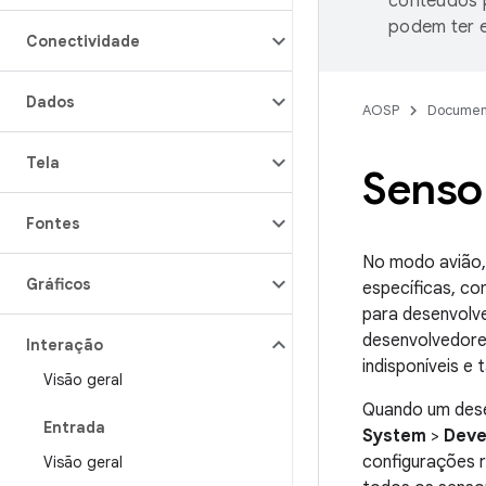
conteúdos p
podem ter e
Conectividade
Dados
AOSP
Documen
Tela
Senso
Fontes
No modo avião, 
Gráficos
específicas, c
para desenvolve
desenvolvedore
Interação
indisponíveis e
Visão geral
Quando um dese
Entrada
System
>
Deve
configurações 
Visão geral