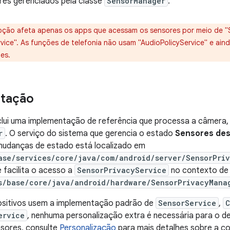
res gerenciados pela classe
SensorManager
.
pção afeta apenas os apps que acessam os sensores por meio de "
rvice". As funções de telefonia não usam "AudioPolicyService" e ai
es.
tação
clui uma implementação de referência que processa a câmera,
r
. O serviço do sistema que gerencia o estado
Sensores des
 mudanças de estado está localizado em
ase/services/core/java/com/android/server/SensorPri
 facilita o acesso a
SensorPrivacyService
no contexto de 
s/base/core/java/android/hardware/SensorPrivacyMana
ositivos usem a implementação padrão de
SensorService
,
C
ervice
, nenhuma personalização extra é necessária para o de
nsores, consulte
Personalização
para mais detalhes sobre a c