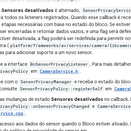
o
Sensores desativados
é alternado,
SensorPrivacyServi
ra todos os listeners registrados. Quando esse callback é rece
s etapas necessárias com base no estado do bloco. Se estive
ser encerradas e retornar dados vazios, e uma flag será defin
tiver desativada, a flag poderá ser redefinida para permitir 
ra (
platform/frameworks/av/services/camera/libcamer
as para adicionar suporte a um novo sensor.
e a interface
BnSensorPrivacyListener
. Para mais detalhe
rivacyPolicy
em
CameraService.h
.
se com o
SensorPrivacyManager
e receba o estado do bloco 
 consulte
SensorPrivacyPolicy::registerSelf
em
Camera
 as mudanças de estado
Sensores desativados
no callback.
rivacyPolicy::onSensorPrivacyChanged
e
CameraService
ervice.cpp
.
 acesso aos dados do sensor quando o Bloco estiver ativado. 