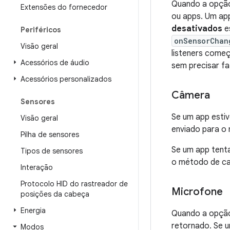
Quando a opç
Extensões do fornecedor
ou apps. Um app
desativados
es
Periféricos
onSensorChan
Visão geral
listeners começ
Acessórios de áudio
sem precisar f
Acessórios personalizados
Câmera
Sensores
Se um app esti
Visão geral
enviado para o
Pilha de sensores
Se um app tent
Tipos de sensores
o método de ca
Interação
Protocolo HID do rastreador de
Microfone
posições da cabeça
Energia
Quando a opç
retornado. Se 
Modos