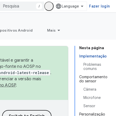
/
Fazer login
positivos Android
Mais
Nesta página
Implementação
ável e garantir a
Problemas
igo-fonte no AOSP no
comuns
android-latest-release
.
Comportamento
renciar a versão mais
do sensor
no AOSP
.
Câmera
Microfone
Sensor
Personalização