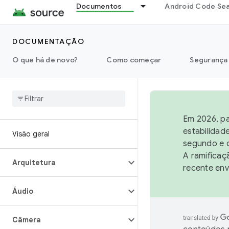
Documentos
Android Code Se
DOCUMENTAÇÃO
O que há de novo?
Como começar
Segurança
Em 2026, pa
estabilidad
Visão geral
segundo e q
A ramificaç
Arquitetura
recente env
Áudio
Câmera