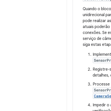
Quando o bloc
unidirecional pa
pode realizar a
atuais poderão 
conexões. Se es
serviço de câme
siga estas etap
Implement
SensorP
Registre-
detalhes,
Processe
SensorP
CameraS
Impedir o