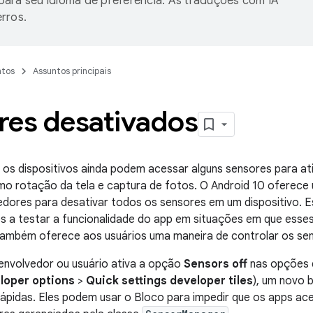
ara seu idioma de preferência. As traduções com IA
rros.
tos
Assuntos principais
res desativados
os dispositivos ainda podem acessar alguns sensores para ati
omo rotação da tela e captura de fotos. O Android 10 oferec
dores para desativar todos os sensores em um dispositivo. E
s a testar a funcionalidade do app em situações em que esse
 também oferece aos usuários uma maneira de controlar os sen
nvolvedor ou usuário ativa a opção
Sensors off
nas opções 
loper options
>
Quick settings developer tiles
), um novo 
rápidas. Eles podem usar o Bloco para impedir que os apps a