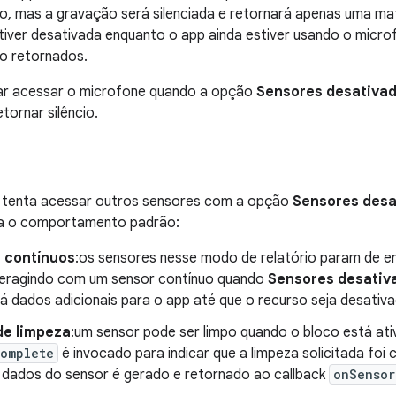
o, mas a gravação será silenciada e retornará apenas uma mat
iver desativada enquanto o app ainda estiver usando o micro
o retornados.
ar acessar o microfone quando a opção
Sensores desativa
tornar silêncio.
tenta acessar outros sensores com a opção
Sensores desa
cia o comportamento padrão:
 contínuos
:os sensores nesse modo de relatório param de e
nteragindo com um sensor contínuo quando
Sensores desativ
á dados adicionais para o app até que o recurso seja desativa
de limpeza
:um sensor pode ser limpo quando o bloco está ati
Complete
é invocado para indicar que a limpeza solicitada foi
dados do sensor é gerado e retornado ao callback
onSensor