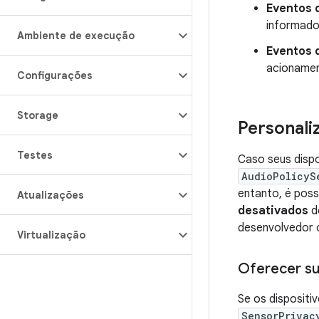
Eventos 
informado
Ambiente de execução
Eventos 
acionamen
Configurações
Storage
Personali
Testes
Caso seus disp
AudioPolicyS
entanto, é poss
Atualizações
desativados
do
desenvolvedor 
Virtualização
Oferecer su
Se os dispositi
SensorPrivac