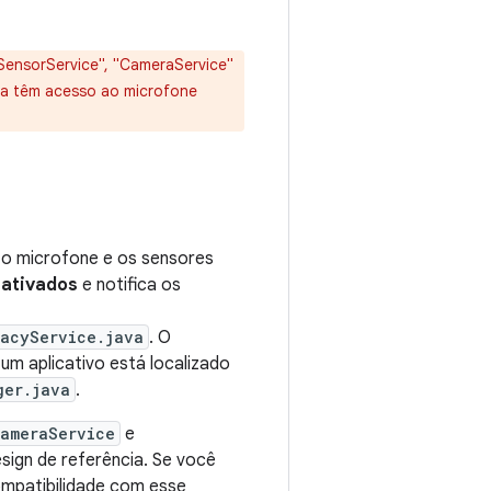
SensorService", "CameraService"
nda têm acesso ao microfone
 o microfone e os sensores
ativados
e notifica os
vacyService.java
. O
um aplicativo está localizado
ger.java
.
ameraService
e
sign de referência. Se você
ompatibilidade com esse