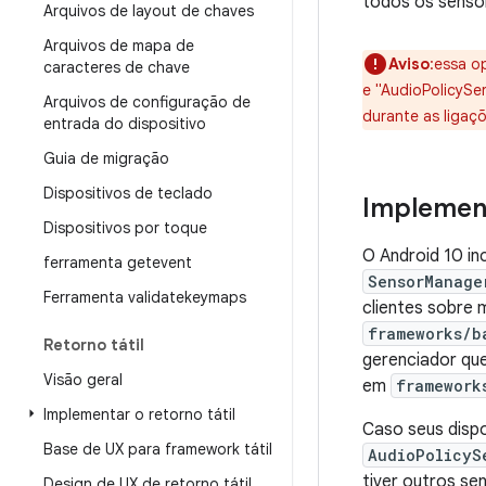
todos os senso
Arquivos de layout de chaves
Arquivos de mapa de
Aviso
:essa o
caracteres de chave
e "AudioPolicySe
Arquivos de configuração de
durante as ligaçõ
entrada do dispositivo
Guia de migração
Dispositivos de teclado
Implemen
Dispositivos por toque
O Android 10 in
ferramenta getevent
SensorManage
Ferramenta validatekeymaps
clientes sobre
frameworks/b
Retorno tátil
gerenciador que
Visão geral
em
framework
Implementar o retorno tátil
Caso seus disp
Base de UX para framework tátil
AudioPolicyS
tiver outros se
Design de UX de retorno tátil