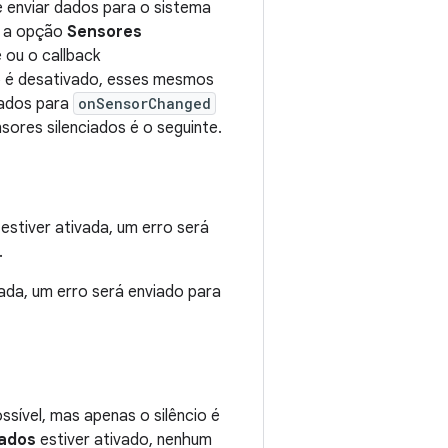
 enviar dados para o sistema
do a opção
Sensores
 ou o callback
o é desativado, esses mesmos
rados para
onSensorChanged
ores silenciados é o seguinte.
estiver ativada, um erro será
.
vada, um erro será enviado para
sível, mas apenas o silêncio é
vados
estiver ativado, nenhum