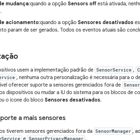
de mudança
:quando a opção
Sensors off
está ativada, nen
.
de acionamento
:quando a opção
Sensores desativados
es
to param de ser gerados. Todos os eventos atuais são concl
zação
ositivos usem a implementação padrão de
SensorService
,
C
ervice
, nenhuma outra personalização é necessária para o de
ível oferecer suporte a sensores gerenciados fora de
Senso
s dispositivos ou mudar a IU do sistema para os blocos de c
ou o ícone do bloco
Sensores desativados
.
porte a mais sensores
vos tiverem sensores gerenciados fora da
SensorManager
, a
yService
e
SensorPrivacyManager
.