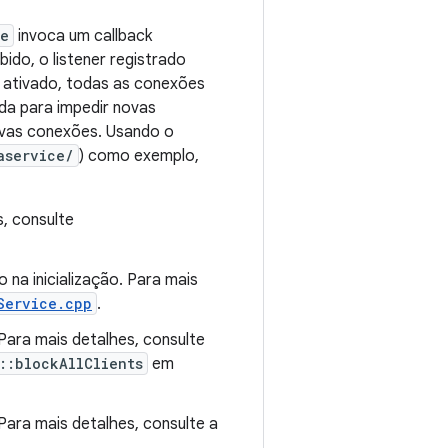
ce
invoca um callback
bido, o listener registrado
r ativado, todas as conexões
ida para impedir novas
novas conexões. Usando o
aservice/
) como exemplo,
s, consulte
na inicialização. Para mais
Service.cpp
.
 Para mais detalhes, consulte
::blockAllClients
em
Para mais detalhes, consulte a