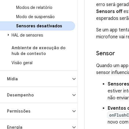
erro será gerad
Modos de relatório
Sensors off
est
Modo de suspensão
esperados serã
Sensores desativados
Se um app tent
HAL de sensores
microfone vai re
Ambiente de execução do
Sensor
hub de contexto
Visão geral
Quando um app 
sensor influen
Mídia
Sensores
estiver i
Desempenho
não enviar
Eventos 
Permissões
onFlush
novo com 
Energia