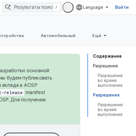
/
Войти
устройства
Автомобильный
Ещё
Содержание
Разрешения
 разработки основной
Разрешения
 мы будем публиковать
во время
я вклада в AOSP
выполнения
t-release
manifest
Разрешения
OSP. Для получения
Разрешения
во время
выполнения