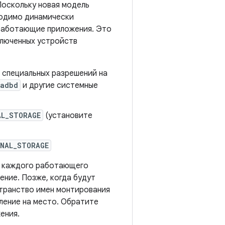
Поскольку новая модель
одимо динамически
 работающие приложения. Это
ключенных устройств
 специальных разрешений на
adbd
и другие системные
AL_STORAGE
(установите
RNAL_STORAGE
я каждого работающего
ние. Позже, когда будут
транство имен монтирования
ление на место. Обратите
ения.