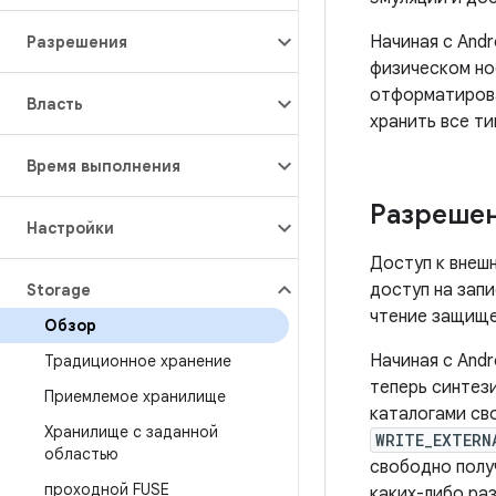
Начиная с Andr
Разрешения
физическом но
отформатирова
Власть
хранить все ти
Время выполнения
Разреше
Настройки
Доступ к внешн
доступ на зап
Storage
чтение защищ
Обзор
Начиная с Andr
Традиционное хранение
теперь синтез
Приемлемое хранилище
каталогами св
Хранилище с заданной
WRITE_EXTERN
областью
свободно полу
проходной FUSE
каких-либо ра