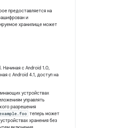
рое предоставляется на
зашифрован и
тируемое хранилище может
Начиная с Android 1.0,
ная с Android 4.1, доступ на
поминающих устройствах
иложениям управлять
окого разрешения
example.foo
теперь может
 устройствах хранения без
утем включения