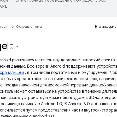
Эта страница переведена с помощью
Cloud
 API
.
тация
Основные темы
Эта информац
ge
ndroid развивался и теперь поддерживает широкий спектр 
нения данных. Все версии Android поддерживают устройств
 хранилищем
, в том числе портативным и эмулируемым.
Пор
ет быть предоставлено на физическом носителе, например
е, предназначенном для временной передачи данных/хране
ситель может оставаться на устройстве в течение длител
 привязан к устройству и может быть удален. SD-карты дос
ранилища начиная с Android 1.0; В Android 6.0 добавлена ​
спечивается путем предоставления части внутреннего хра
тупно начиная с Android 3.0.