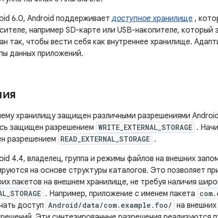
oid 6.0, Android поддерживает
доступное
хранилище
, кото
сителе, например SD-карте или USB-накопителе, который 
н так, чтобы вести себя как внутреннее хранилище. Адап
пы данных приложений.
ния
ему хранилищу защищен различными разрешениями Android. 
ись защищен разрешением
WRITE_EXTERNAL_STORAGE
. Начи
ен разрешением
READ_EXTERNAL_STORAGE
.
oid 4.4, владелец, группа и режимы файлов на внешних за
ируются на основе структуры каталогов. Это позволяет пр
оих пакетов на внешнем хранилище, не требуя наличия шир
AL_STORAGE
. Например, приложение с именем пакета
com.
чать доступ
Android/data/com.example.foo/
на внешних
зрешений. Эти синтезированные разрешения реализуются п