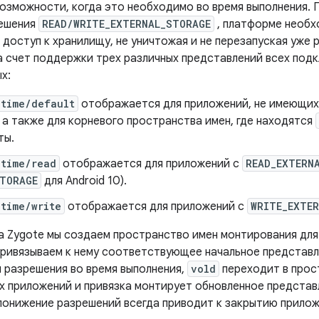
озможности, когда это необходимо во время выполнения. 
решения
READ/WRITE_EXTERNAL_STORAGE
, платформе необх
 доступ к хранилищу, не уничтожая и не перезапуская уже
а счет поддержки трех различных представлений всех под
х:
ntime/default
отображается для приложений, не имеющих
 а также для корневого пространства имен, где находятся
ты.
ntime/read
отображается для приложений с
READ_EXTERN
STORAGE
для Android 10).
time/write
отображается для приложений с
WRITE_EXTE
а Zygote мы создаем пространство имен монтирования дл
привязываем к нему соответствующее начальное представле
 разрешения во время выполнения,
vold
переходит в прос
х приложений и привязка монтирует обновленное представ
 понижение разрешений всегда приводит к закрытию прилож