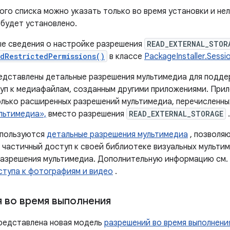
го списка можно указать только во время установки и нел
 будет установлено.
е сведения о настройке разрешения
READ_EXTERNAL_STOR
edRestrictedPermissions()
в классе
PackageInstaller.Sess
представлены детальные разрешения мультимедиа для подд
уп к медиафайлам, созданным другими приложениями. При
олько расширенных разрешений мультимедиа, перечисленны
льтимедиа»,
вместо разрешения
READ_EXTERNAL_STORAGE
.
используются
детальные разрешения мультимедиа
, позволя
 частичный доступ к своей библиотеке визуальных мультим
азрешения мультимедиа. Дополнительную информацию см.
ступа к фотографиям и видео
.
 во время выполнения
представлена ​​новая модель
разрешений во время выполнени