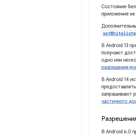
Состояние бело
приложение не
Дополнительны
setWhitelist
В Android 13 
получают дост
одно или неск
разрешения му
В Android 14 
предоставлять
запрашивают р
частичного до
Разрешения
В Android 6.0 