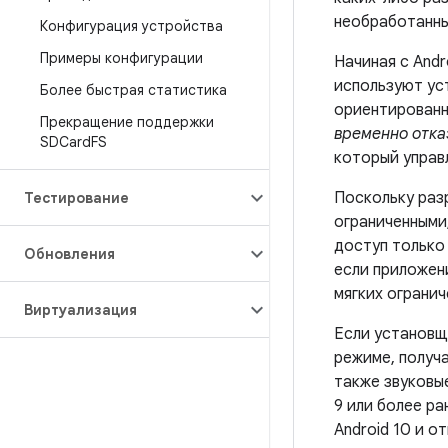
необработанны
Конфигурация устройства
Примеры конфигурации
Начиная с Andr
используют ус
Более быстрая статистика
ориентированн
Прекращение поддержки
временно отка
SDCard
FS
который управ
Поскольку ра
Тестирование
ограниченными
доступ только 
Обновления
если приложен
мягких огранич
Виртуализация
Если установщ
режиме, получ
также звуковы
9 или более р
Android 10 и о