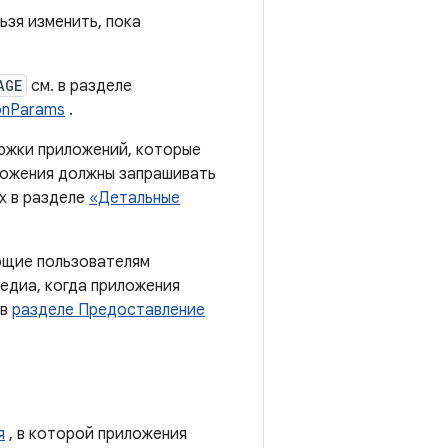
ьзя изменить, пока
AGE
см. в разделе
ionParams
.
ержки приложений, которые
ложения должны запрашивать
х в разделе
«Детальные
ющие пользователям
едиа, когда приложения
 в
разделе Предоставление
я
, в которой приложения