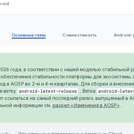
roid
Основные темы
Совместимость
Android-
2026 года, в соответствии с нашей моделью стабильной
я обеспечения стабильности платформы для экосистемы,
од в AOSP во 2-м и 4-м кварталах. Для сборки и внесени
е ветку
android-latest-release
. Ветка
android-lates
ет ссылаться на самый последний релиз, выпущенный в A
льной информации см.
раздел «Изменения в AOSP»
.