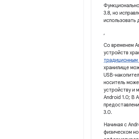
Функциональн
3.8, но исправ
использовать 
,
Со временем A
устройств хра
традиционным
хранилище мож
USB-накопител
носитель может
устройству и 
Android 1.0; В 
предоставления
3.0.
Начиная с Andr
физическом но