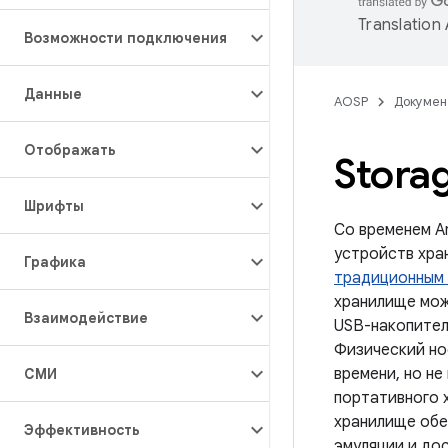
Translation
Возможности подключения
Данные
AOSP
Докумен
Отображать
Stora
Шрифты
Со временем A
устройств хра
Графика
традиционным
хранилище мож
Взаимодействие
USB-накопител
Физический но
времени, но не
СМИ
портативного х
хранилище обе
Эффективность
эмуляции и дос