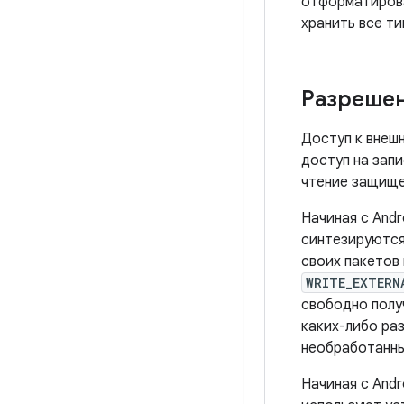
отформатирова
хранить все ти
Разреше
Доступ к внешн
доступ на зап
чтение защищ
Начиная с Andr
синтезируются
своих пакетов
WRITE_EXTERN
свободно полу
каких-либо ра
необработанны
Начиная с Andr