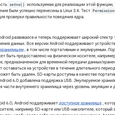
ость
setns()
используемая для реализации этой функции, 
ления были успешно перенесены в Linux 3.4. Тест
Permission
для проверки правильности поведения ядра.
ndroid развивался и теперь поддерживает широкий спектр 
нения данных. Все версии Android поддерживают устройств
 хранилищем
, в том числе портативным и эмулируемым.
Пор
ет быть предоставлено на физическом носителе, например
е, предназначенном для временной передачи данных/хране
 оставаться на устройстве в течение длительного периода
может быть удален. SD-карты доступны в качестве портати
Android 6.0 добавлена ​​поддержка USB.
Эмулируемое
хранил
 части внутреннего хранилища через уровень эмуляции и д
oid 6.0, Android поддерживает
доступное
хранилище
, кото
сителе, например SD-карте или USB-накопителе, который 