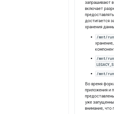
запрашивают в
включает раз
предоставлять
достигается з
хранения данны
/mnt/ru
хранение,
компонен
/mnt/ru
LEGACY_
/mnt/run
Во время форк
приложения и 
предоставлены
уже запущенны
внимание, что