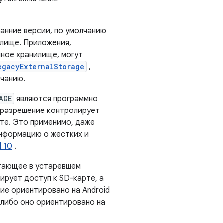
ранние версии, по умолчанию
лище. Приложения,
нное хранилище, могут
egacyExternalStorage
,
лчанию.
AGE
являются программно
о разрешение контролирует
рте. Это применимо, даже
нформацию о жестких и
d 10
.
отающее в устаревшем
ирует доступ к SD-карте, а
ние ориентировано на Android
 либо оно ориентировано на