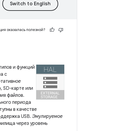
ия оказалась полезной?
типов и функций
а с
тативное
, SD-карте или
ния файлов.
ьного периода
тупны в качестве
​поддержка USB.
Эмулируемое
нилища через уровень