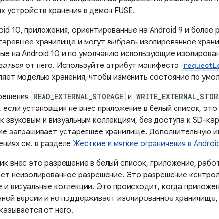
х устройств хранения в демон FUSE.
oid 10, приложения, ориентированные на Android 9 и более 
таревшее хранилище и могут
выбрать
изолированное храни
ые на Android 10 и по умолчанию использующие изолирова
заться
от него. Используйте атрибут манифеста
requestL
ляет моделью хранения, чтобы изменить состояние по умо
зрешения
READ_EXTERNAL_STORAGE
и
WRITE_EXTERNAL_STOR
, если установщик не внес приложение в белый список, эт
к звуковым и визуальным коллекциям, без доступа к SD-ка
ие запрашивает устаревшее хранилище. Дополнительную и
ениях см. в разделе
Жесткие и мягкие ограничения в Androi
ик внес это разрешение в белый список, приложение, раб
ает неизолированное разрешение. Это разрешение контрол
е и визуальные коллекции. Это происходит, когда приложе
анней версии и не поддерживает изолированное хранилище,
тказывается от него.