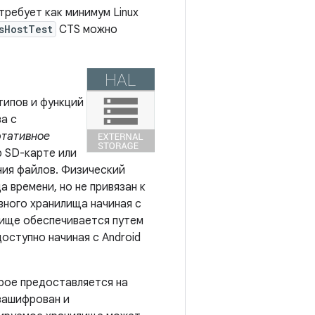
требует как минимум Linux
sHostTest
CTS можно
типов и функций
а с
тативное
 SD-карте или
ния файлов. Физический
 времени, но не привязан к
вного хранилища начиная с
ище обеспечивается путем
оступно начиная с Android
рое предоставляется на
зашифрован и