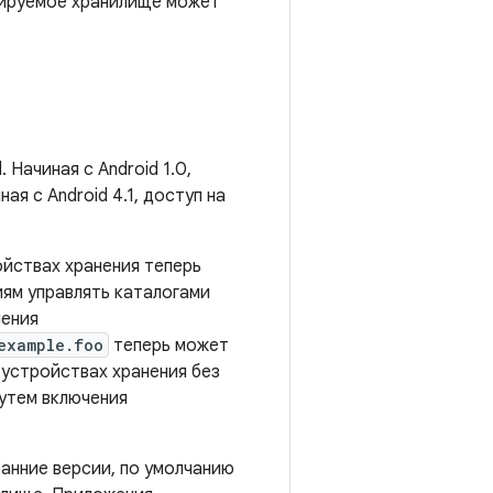
тируемое хранилище может
Начиная с Android 1.0,
ная с Android 4.1, доступ на
ройствах хранения теперь
иям управлять каталогами
шения
example.foo
теперь может
 устройствах хранения без
утем включения
ранние версии, по умолчанию