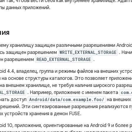
н так, чтобы вести себя как внутреннее хранилище. Адап
пы данных приложений.
ния
ему хранилищу защищен различными разрешениями Android. 
ись защищен разрешением
WRITE_EXTERNAL_STORAGE
. Начи
ен разрешением
READ_EXTERNAL_STORAGE
.
oid 4.4, владелец, группа и режимы файлов на внешних уст
 на основе структуры каталогов. Это позволяет приложен
 на внешнем хранилище, не требуя наличия широкого разре
AL_STORAGE
. Например, приложение с именем пакета
com.
чать доступ
Android/data/com.example.foo/
на внешних
зрешений. Эти синтезированные разрешения реализуются п
х устройств хранения в демон FUSE.
oid 10, приложения, ориентированные на Android 9 и более 