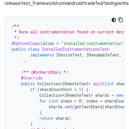
release/test_framework/com/android/tradefed/testtype/Inst
/**
 * Runs all instrumentation found on current devic
 */
@OptionClass
(
alias
=
"installed-instrumentation"
)
public
class
InstalledInstrumentationsTest
implements
IDeviceTest
,
IResumableTest
,
IS
...
/** {@inheritDoc} */
@Override
public
Collection<IRemoteTest>
split
(
int
shard
if
(
shardCountHint
 > 
1
)
{
Collection<IRemoteTest>
shards
=
new
A
for
(
int
index
=
0
;
index
 < 
shardCount
shards
.
add
(
getTestShard
(
shardCount
}
return
shards
;
}