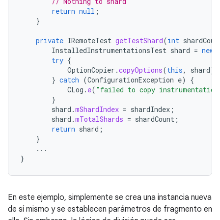
// Nothing to shard
return
null
;
}
private
IRemoteTest
getTestShard
(
int
shardCoun
InstalledInstrumentationsTest
shard
=
new
try
{
OptionCopier
.
copyOptions
(
this
,
shard
);
}
catch
(
ConfigurationException
e
)
{
CLog
.
e
(
"failed to copy instrumentation
}
shard
.
mShardIndex
=
shardIndex
;
shard
.
mTotalShards
=
shardCount
;
return
shard
;
}
...
}
En este ejemplo, simplemente se crea una instancia nueva
de sí mismo y se establecen parámetros de fragmento en