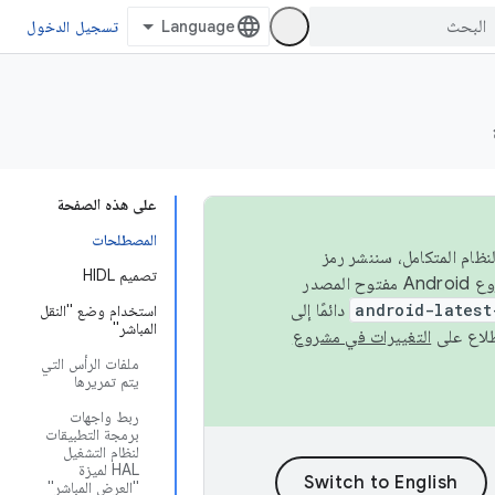
تسجيل الدخول
على هذه الصفحة
المصطلحات
 في النظام المتكامل، سننشر رمز
تصميم HIDL
المصدر في مشروع Android مفتوح المصدر (AOSP) في الربعَين الثاني والرابع. لبناء مشروع Android مفتوح المصدر
android-latest
دائمًا إلى
استخدام وضع "النقل
المباشر"
التغييرات في مشروع
ملفات الرأس التي
يتم تمريرها
ربط واجهات
برمجة التطبيقات
لنظام التشغيل
HAL لميزة
"العرض المباشر"