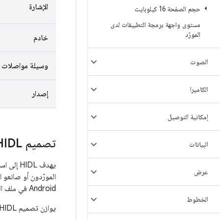
الإشارة
حجم الصفحة 16 كيلوبايت
مستوى واجهة برمجة التطبيقات لدى
المورّد
خادم
الصوت
وسيلة مواصلات
الكاميرا
إصدار
إمكانية التوصيل
تصميم HIDL
البيانات
عرض
المورّدون أو صانعو المنظومة ع
Android في ملف التعريف الخاص به بملف OTA بدون إعادة تجميع واجهات HAL.
الخطوط
يوازن تصميم HIDL بين المخاوف التالية: