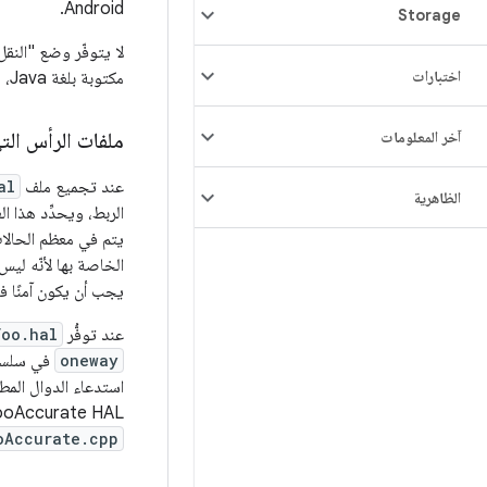
Android.
Storage
اختبارات
مكتوبة بلغة Java، لذا تكون واجهات HAL في Java مرتبطة بشكلٍ أساسي.
آخر المعلومات
ملفات الرأس الت
عند تجميع ملف
al
الظاهرية
الربط، ويحدِّد هذا ا
يتم في معظم الحالا
الخاصة بها لأنّه ليس من المقصود ا
يجب أن يكون آمنًا ف
عند توفُّر
Foo.hal
oneway
في سلسلة
استدعاء الدوال المطل
FooAccurate HAL. في هذه الحالات، سيتم إنشاء ملف لكل عملية تنفيذ إض
oAccurate.cpp