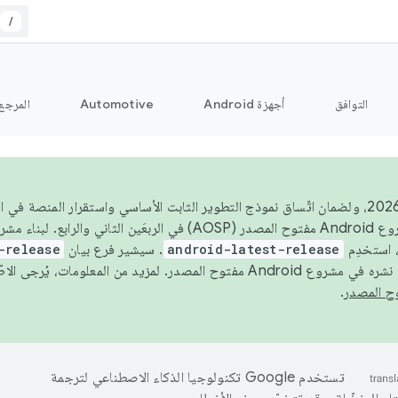
/
التوافق
أجهزة Android
Automotive
المرجع
اعتبارًا من عام 2026، ولضمان اتّساق نموذج التطوير الثابت الأساسي واستقرار المنصة
 استخدِم
android-latest-release
. سيشير فرع بيان
-release
ح المصدر. لمزيد من المعلومات، يُرجى الاطّلاع على
.
تستخدم Google تكنولوجيا الذكاء الاصطناعي لترجمة