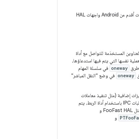
لا يتوفّر وضع "النقل المباشر" إلا لعملاء C++ وعمليات التنفيذ. لا تتضمّن الأجهزة التي تعمل بإصدارات أقدم من Android واجهات HAL
لعناوين المستخدَمة للتواصل مع أداة
مرور تعمل في العملية نفسها التي يتم فيها استدعاؤها،
 طرق
oneway
في سلسلة المهام
oneway
في وضع "النقل المباشر"
، ولكن بدلاً من تمرير طلبات IPC باستخدام أداة الربط، يتم
عمليات التنفيذ المستقبلية لواجهة HAL حلولاً متعددة، مثل FooFast HAL و
PTFooFa
و