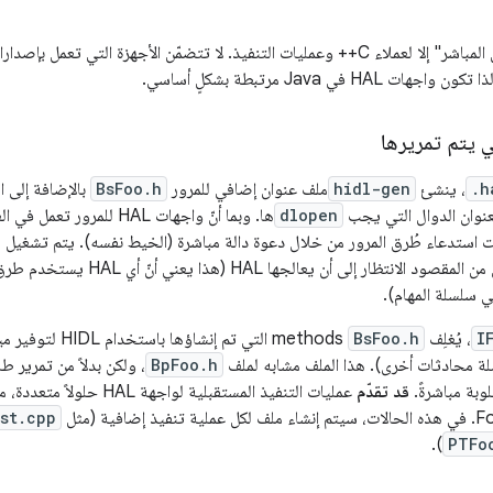
ي يتم تمريرها
.h
، ينشئ
hidl-gen
ملف عنوان إضافي للمرور
BsFoo.h
بالإضافة إلى ا
لعنوان الدوال التي يجب
dlopen
ها. وبما أنّ واجهات HAL لل
ت استدعاء طُرق المرور من خلال دعوة دالة مباشرة (الخيط نفسه). يتم تشغيل
لانتظار إلى أن يعالجها HAL (هذا يعني أنّ أي HAL يستخدم طرق
ي سلسلة المهام).
I
، يُغلِف
BsFoo.h
methods التي تم إنشاؤها باستخدام HIDL لتوفير ميزات إضافية (مثل تنفيذ معاملات
 محادثات أخرى). هذا الملف مشابه لملف
BpFoo.h
وبة مباشرةً.
قد تقدّم
افية (مثل
st.cpp
).
PTFo