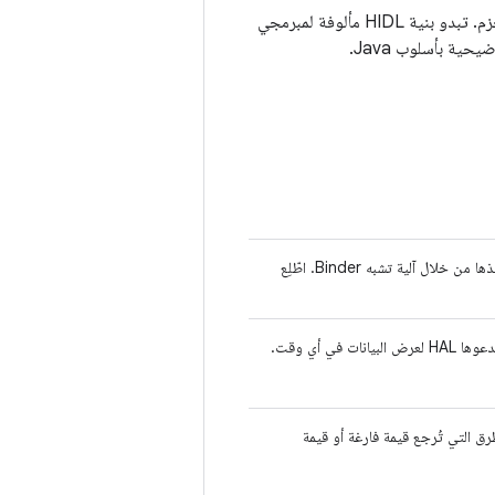
تحدِّد HIDL بنى البيانات وتوقيعات الطرق، وهي منظَّمة في واجهات (تشبه الفئة) يتم جمعها في حِزم. تبدو بنية HIDL مألوفة لمبرمجي
يشير إلى أنّه يتم استخدام HIDL لاستدعاء الإجراءات عن بُعد بين العمليات، يتم تنفيذها من خلال آلية تشبه Binder. اطّلِع
ستخدامها مع الطرق التي تُرجع قيمة فارغة أو قيمة