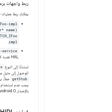
ربط واجهات برمجة التطبي
يمكنك ربط عمليات تنفيذ HAL التي تتيح وضع "النقل المباشر". عند
IFoo-impl
r* name)
ETCH_IFoo
.
impl
o-service
HAL نفسه كمرور مباشر وخدمي مرتبط.
استنادًا إلى النوع
oo
للوصول إلى مثيل م
getStub
خطأ، ي
يجب عدم استخدام ال
بالإصدار Android O هي أجهزة مرتبطة بالكامل، لذا لا يُسمح بفتح خدمة في وضع "النقل المباشر" ).