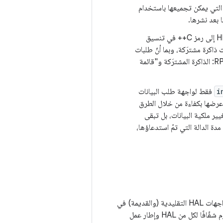
 التي يمكن تجميعها باستخدام
: تحاول HIDL تقليل عدد عمليات النسخ. يتم إرسال البيانات المحدّدة باستخدام HIDL إلى رمز C++ في تنسيق
كن استخدامها بدون فك الحزمة. توفّر HIDL أيضًا واجهات ذاكرة مشترَكة، وبما أنّ طلبات
RPC بطيئة بطبيعتها إلى حدٍ ما، تتيح HIDL طريقتَين لنقل البيانات بدون استخدام طلب RPC: الذاكرة المشترَكة و"قائمة
i
فقط لواجهة طلب البيانات
 عرضها بكفاءة من خلال الطرق
اء. لا يؤدي نقل البيانات إلى HIDL أو استلام البيانات من HIDL إلى تغيير ملكية البيانات، بل تبقى
دة الدالة التي تمّ استدعاؤها،
لتحديث الأجهزة التي تعمل بإصدارات سابقة من Android إلى Android O، يمكنك تغليف كل من واجهات HAL التقليدية (والقديمة) في
واجهة HIDL جديدة توفّر HAL في وضعَي الربط والمعالجة نفسها (النقل المباشر). ويكون هذا الحِزم شفّافًا لكل من HAL وإطار عمل