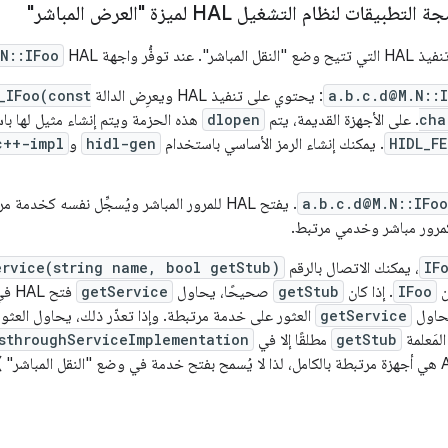
قات لنظام التشغيل HAL لميزة "العرض المباشر"
 توفُّر واجهة HAL
N::IFoo
a.b.c.d@M.N::
: يحتوي على تنفيذ HAL ويعرِض الدالة
_IFoo(const
cha
. على الأجهزة القديمة، يتم
dlopen
هذه الحزمة ويتم إنشاء مثيل لها با
HIDL_F
. يمكنك إنشاء الرمز الأساسي باستخدام
hidl-gen
و
c++-impl
a.b.c.d@M.N::IFo
. يفتح HAL للمرور المباشر ويُسجِّل نفسه كخد
IF
، يمكنك الاتصال بالرقم
ervice(string name, bool getStub)
ن
IFoo
. إذا كان
getStub
صحيحًا، يحاول
getService
فتح HAL في وضع "النقل المباشر" فقط. إذا كان
حاول
getService
العثور على خدمة مرتبطة. وإذا تعذّر ذلك، يحاول العثور 
مَعلمة
getStub
مطلقًا إلا في
sthroughServiceImplementation