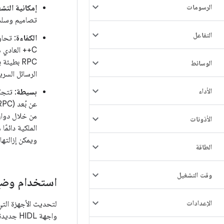
الرسومات
إمكانية التش
تصاميم وسلسلة أدوات وإ
التفاعل
الكفاءة
الوسائط
الرسائل السريعة" 
الأداء
بسيطة
: تتجنّب HIDL المشاكل المعقدة المتعلّقة بملكية ال
عن بُعد (RPC) (راجِع
الأذونات
الملكية دائمً
ويمكن إزالتها 
الطاقة
وقت التشغيل
استخدام وضع 
الإعدادات