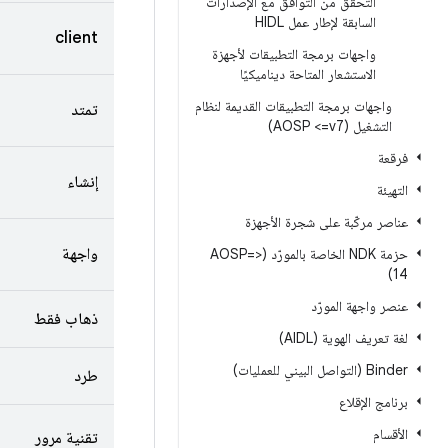
التحقّق من التوافق مع الإصدارات
السابقة لإطار عمل HIDL
client
واجهات برمجة التطبيقات لأجهزة
الاستشعار المتاحة ديناميكيًا
واجهات برمجة التطبيقات القديمة لنظام
تمتد
التشغيل (AOSP <=v7)
فرقعة
إنشاء
التهيئة
عناصر مركّبة على شجرة الأجهزة
واجهة
حزمة NDK الخاصة بالمورّد (<=AOSP
14)
عنصر واجهة المورّد
ذهاب فقط
لغة تعريف الهوية (AIDL)
‫Binder (التواصل البيني للعمليات)
طرد
برنامج الإقلاع
الأقسام
تقنية مرور