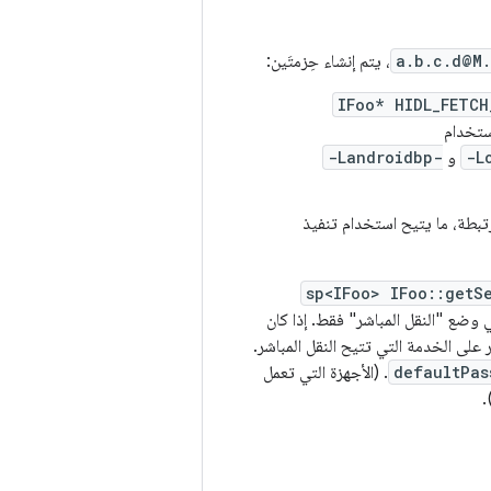
a.b.c.d@M.
، يتم إنشاء حِزمتَين:
IFoo* HIDL_FETCH
ستخدام
-L
و
-Landroidbp-
مة مرتبطة، ما يتيح استخدام تنفيذ
sp<IFoo> IFoo::getS
على الخدمة التي تتيح النقل المباشر.
defaultPas
. (الأجهزة التي تعمل