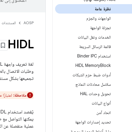
المحتوى إلى لغ
نظرة عامة
الواجهات والحِزم
AOSP
المستندات
تجزئة الواجهة
الخدمات ونقل البيانات
HIDL
قائمة الرسائل السريعة
استخدام Binder IPC
HIDL Memory
Block
أدوات ضبط حزم الشبكات
تجميعها بشكل مستق
سلاسل محادثات النماذج
تحويل وحدات HAL
ملاحظة:
اعتبارًا من Android 10، تم إيقاف HIDL نهائيًا وتم است
أنواع البيانات
اتحاد آمن
تحديد إصدارات الواجهة
عملية منفصلة عن الع
دليل أنماط الرموز البرمجية