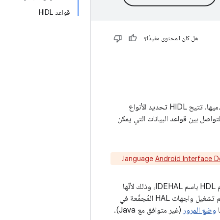
قواعد HIDL
هل كان المحتوى مفيدًا؟
لغة تعريف واجهة HAL أو HIDL هي لغة وصف واجهة (IDL) لتحديد الواجهة بين HAL و مستخدميها. تتيح HIDL تحديد الأنواع
يتم جمعها في الواجهات والحِزم. على نطاق أوسع، HIDL هو نظام للتواصل بين قواعد البيانات التي يمكن
.
Android Interface D
يُقصد استخدام HIDL للتواصل بين العمليات (IPC). تُعرف واجهات HAL التي تم إنشاؤها باستخدام HDL باسم IDEHAL، وذلك لأنّها
يمكنها التواصل مع طبقات التصميم الأخرى باستخدام IDE طلبات الاتصالات بين العمليات (IPC). يتم تشغيل واجهات HAL المُجمَّعة في
ا
وضع المرور
(غير متوافق مع Java).