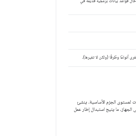
إدخال قواعد بيانات برمجية قديمة في
نواعًا وطُرقًا (ولكن لا تغيرها).
ت برمجة التطبيقات لمستوى الحِزم الأساسية. ينشئ
 الجهاز، ما يتيح استبدال إطار عمل