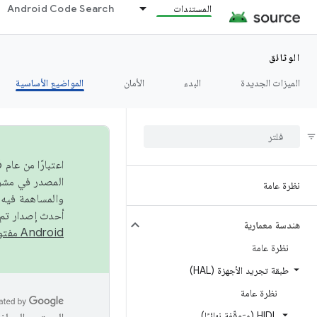
المستندات
Android Code Search
الوثائق
الميزات الجديدة
البدء
الأمان
المواضيع الأساسية
نظرة عامة
والمساهمة فيه،
أحدث إصدار تم نشره في مشروع Android مفتو
هندسة معمارية
Android مفتوح المصدر
نظرة عامة
طبقة تجريد الأجهزة (HAL)
نظرة عامة
HIDL (متوقّفة نهائيًا)