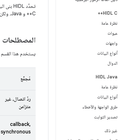
HIDL C++
C++ و Java، ولكن مع مجموعة مختلفة من الكلمات الرئيسية. يستخدم HIDL أيضًا التعليقات التوضيحية بأسلوب Java.
نظرة عامة
عبوات
المصطلحات
واجهات
أنواع البيانات
يستخدم هذا القسم المص
الدوال
HIDL Java
مُجمَّع
نظرة عامة
أنواع البيانات
ردّ اتصال، غير
متزامن
طرق الواجهة والأخطاء
تصدير الثوابت
callback,
غير ذلك
synchronous