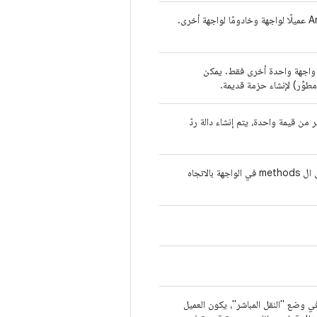
عملية تستدعي طرق واجهة معيّنة قد تكون عملية HAL أو عملية إطار عمل Android عميلًا لواجهة وخادومًا لواجهة أخرى.
لى واجهة واحدة أخرى فقط. يمكن
وِّر) لإنشاء حزمة قديمة.
 من قيمة واحدة، يتم إنشاء دالة ردّ
مجموعة من الطرق والأنواع تم تحويلها إلى فئة في C++ أو Java. يتم استدعاء كل ال methods في الواجهة بالاتجاه
 في وضع "النقل المباشر"، يكون العميل