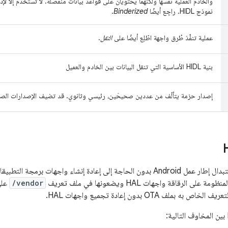
والخادم العملية نفسها ولكنهما يحتويان على قواعد بيانات منفصلة. لا تُستخدَم إلا ل
نموذج HIDL. راجِع أيضًا
Binderized
.
عملية تنفِّذ طُرق واجهة اطّلِع أيضًا على
النقل
.
بنية HIDL الأساسية التي تنقل البيانات بين الخادم والعميل
إصدار حزمة يتألّف من عددين صحيحَين، رئيسي وثانوي. قد تضيف الإصدارات الصغرى أ
يهدف HIDL إلى استبدال إطار عمل Android بدون الحاجة إلى إعادة إنشاء واجها
لى الرقاقة واجهات HAL ويضعونها في ملف تعريف
/vendor
على