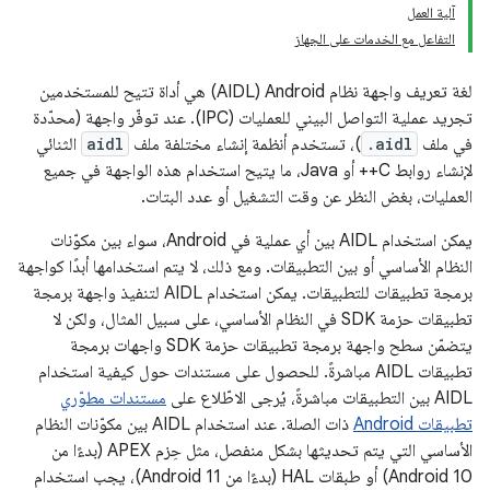
آلية العمل
التفاعل مع الخدمات على الجهاز
لغة تعريف واجهة نظام Android ‏(AIDL) هي أداة تتيح للمستخدمين
تجريد عملية التواصل البيني للعمليات (IPC). عند توفّر واجهة (محدّدة
في ملف
.aidl
)، تستخدم أنظمة إنشاء مختلفة ملف
aidl
الثنائي
لإنشاء روابط C++ أو Java، ما يتيح استخدام هذه الواجهة في جميع
العمليات، بغض النظر عن وقت التشغيل أو عدد البتات.
يمكن استخدام AIDL بين أي عملية في Android، سواء بين مكوّنات
النظام الأساسي أو بين التطبيقات. ومع ذلك، لا يتم استخدامها أبدًا كواجهة
برمجة تطبيقات للتطبيقات. يمكن استخدام AIDL لتنفيذ واجهة برمجة
تطبيقات حزمة SDK في النظام الأساسي، على سبيل المثال، ولكن لا
يتضمّن سطح واجهة برمجة تطبيقات حزمة SDK واجهات برمجة
تطبيقات AIDL مباشرةً. للحصول على مستندات حول كيفية استخدام
AIDL بين التطبيقات مباشرةً، يُرجى الاطّلاع على
مستندات مطوّري
تطبيقات Android
ذات الصلة. عند استخدام AIDL بين مكوّنات النظام
الأساسي التي يتم تحديثها بشكل منفصل، مثل حِزم APEX (بدءًا من
Android 10) أو طبقات HAL (بدءًا من Android 11)، يجب استخدام