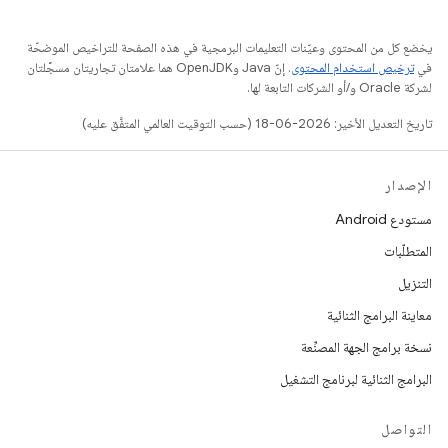
يخضع كل من المحتوى وعيّنات التعليمات البرمجية في هذه الصفحة للتراخيص الموضحّة
في
ترخيص استخدام المحتوى
. إنّ Java وOpenJDK هما علامتان تجاريتان مسجَّلتان
لشركة Oracle و/أو الشركات التابعة لها.
تاريخ التعديل الأخير: 2026-06-18 (حسب التوقيت العالمي المتفَّق عليه)
الإصدار
مستودع Android
المتطلّبات
التنزيل
معاينة البرامج الثنائية
نسخة برامج الجهة المصنِّعة
البرامج الثنائية لبرنامج التشغيل
التواصل