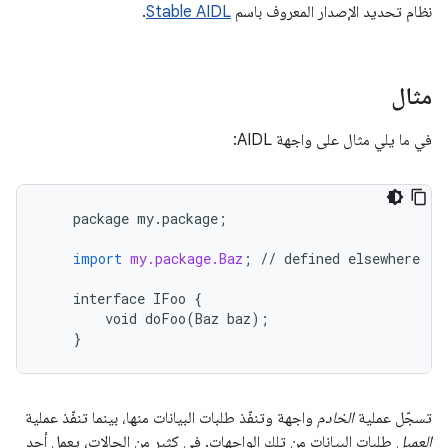
نظام تحديد الإصدار المعروف باسم
Stable AIDL
.
مثال
في ما يلي مثال على واجهة AIDL:
package
my
.
package
;
import
my.package.Baz
;
//
defined
elsewhere
interface
IFoo
{
void
doFoo
(
Baz
baz
);
}
تسجّل عملية
الخادم
واجهة وتنفّذ طلبات البيانات منها، بينما تنفّذ عملية
العميل
طلبات البيانات من تلك الواجهات. في كثير من الحالات، يعمل أحد