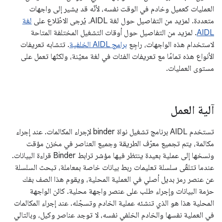
العمليات كعميل وخادم في الوقت نفسه، لأنّه قد يشير إلى واجهات
متعددة. لمزيد من التفاصيل حول لغة AIDL، يُرجى الاطّلاع على
لغة
AIDL
. لمزيد من التفاصيل حول أوقات التشغيل المختلفة المتاحة
لاستخدام هذه الواجهات، راجِع
برامج AIDL الخلفية
. تتشابه تعريفات
الأنواع هذه تمامًا مع تعريفات الفئات في لغة معيّنة، ولكنّها تعمل على
مستوى العمليات.
آلية العمل
تستخدم AIDL برنامج تشغيل نواة binder لإجراء المكالمات. عند إجراء
مكالمة، يتم تجميع معرّف الطريقة وجميع العناصر في مخزن مؤقت
ونسخها إلى عملية بعيدة ينتظر فيها مؤشر ترابط Binder قراءة البيانات.
عندما تتلقّى سلسلة تعليمات ربط بيانات خاصة بمعاملة، تبحث السلسلة
عن عنصر رمز بديل أصلي في العملية المحلية، ويقوم هذا الصف بفك
حزمة البيانات وإجراء طلب على عنصر واجهة محلية. كائن الواجهة
المحلية هذا هو الذي تنشئه عملية الخادم وتسجّله. عند إجراء المكالمات
في العملية نفسها والخادم الخلفي نفسه، لا توجد عناصر وكيل، وبالتالي