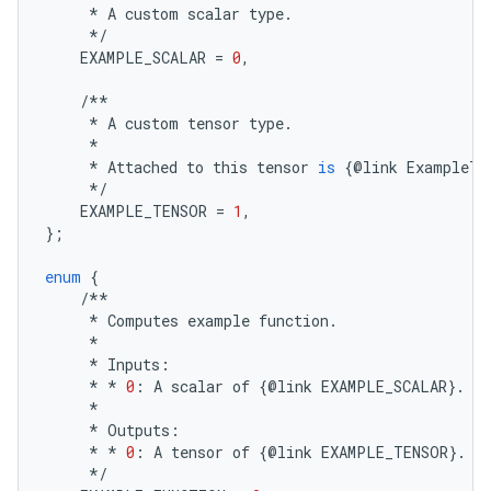
*
A
custom
scalar
type
.
*/
EXAMPLE_SCALAR
=
0
,
/**
*
A
custom
tensor
type
.
*
*
Attached
to
this
tensor
is
{
@
link
ExampleTe
*/
EXAMPLE_TENSOR
=
1
,
};
enum
{
/**
*
Computes
example
function
.
*
*
Inputs
:
*
*
0
:
A
scalar
of
{
@
link
EXAMPLE_SCALAR
}
.
*
*
Outputs
:
*
*
0
:
A
tensor
of
{
@
link
EXAMPLE_TENSOR
}
.
*/