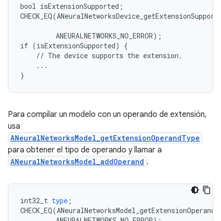
bool isExtensionSupported;

CHECK_EQ(ANeuralNetworksDevice_getExtensionSupport
                                                   
         ANEURALNETWORKS_NO_ERROR);

if (isExtensionSupported) {

    // The device supports the extension.

    ...

Para compilar un modelo con un operando de extensión,
usa
ANeuralNetworksModel_getExtensionOperandType
para obtener el tipo de operando y llamar a
ANeuralNetworksModel_addOperand
.
int32_t
type
;
CHECK_EQ
(
ANeuralNetworksModel_getExtensionOperandT
ANEURALNETWORKS_NO_ERROR
);