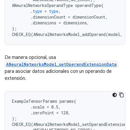
ANeuralNetworksOperandType
operandType
{
.
type
=
type
,
.
dimensionCount
=
dimensionCount
,
.
dimensions
=
dimensions
,
};
CHECK_EQ
(
ANeuralNetworksModel_addOperand
(
model
,
&
o
De manera opcional, usa
ANeuralNetworksModel_setOperandExtensionData
para asociar datos adicionales con un operando de
extensión.
ExampleTensorParams params{

        .scale = 0.5,

        .zeroPoint = 128,

};

CHECK_EQ(ANeuralNetworksModel_setOperandExtensionD