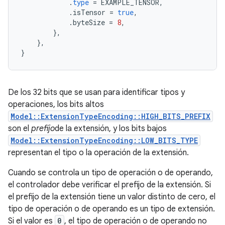
.
type
=
EXAMPLE_TENSOR
,
.
isTensor
=
true
,
.
byteSize
=
8
,
},
},
}
De los 32 bits que se usan para identificar tipos y
operaciones, los bits altos
Model::ExtensionTypeEncoding::HIGH_BITS_PREFIX
son el
prefijo
de la extensión, y los bits bajos
Model::ExtensionTypeEncoding::LOW_BITS_TYPE
representan el tipo o la operación de la extensión.
Cuando se controla un tipo de operación o de operando,
el controlador debe verificar el prefijo de la extensión. Si
el prefijo de la extensión tiene un valor distinto de cero, el
tipo de operación o de operando es un tipo de extensión.
Si el valor es
0
, el tipo de operación o de operando no