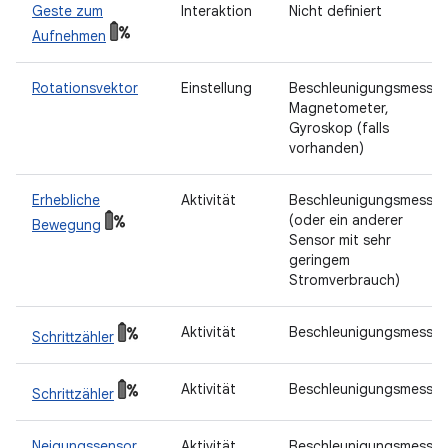
Geste zum
Interaktion
Nicht definiert
Aufnehmen
Rotationsvektor
Einstellung
Beschleunigungsmesser
Magnetometer,
Gyroskop (falls
vorhanden)
Erhebliche
Aktivität
Beschleunigungsmesser
(oder ein anderer
Bewegung
Sensor mit sehr
geringem
Stromverbrauch)
Aktivität
Beschleunigungsmesser
Schrittzähler
Aktivität
Beschleunigungsmesser
Schrittzähler
Neigungssensor
Aktivität
Beschleunigungsmesser