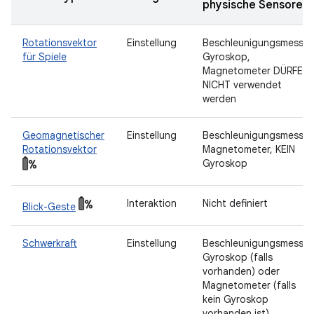
physische Sensoren
Rotationsvektor
Einstellung
Beschleunigungsmesser
für Spiele
Gyroskop,
Magnetometer DÜRFEN
NICHT verwendet
werden
Geomagnetischer
Einstellung
Beschleunigungsmesser
Rotationsvektor
Magnetometer, KEIN
Gyroskop
Interaktion
Nicht definiert
Blick-Geste
Schwerkraft
Einstellung
Beschleunigungsmesser
Gyroskop (falls
vorhanden) oder
Magnetometer (falls
kein Gyroskop
vorhanden ist)