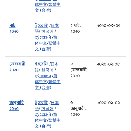
体中文
/
繁體中
文 (台灣)
মার্চ
ইংরেজি
/
日本
২ মার্চ,
২০২০-০৩-০৫
২০২০
語
/
한국어
/
২০২০
ру́сский
/
简
体中文
/
繁體中
文 (台灣)
ফেব্রুয়ারী
ইংরেজি
/
日本
৩
২০২০-০২-০৫
২০২০
語
/
한국어
/
ফেব্রুয়ারী,
ру́сский
/
简
২০২০
体中文
/
繁體中
文 (台灣)
জানুয়ারি
ইংরেজি
/
日本
৬
২০২০-০১-০৫
২০২০
語
/
한국어
/
জানুয়ারী,
ру́сский
/
简
২০২০
体中文
/
繁體中
文 (台灣)