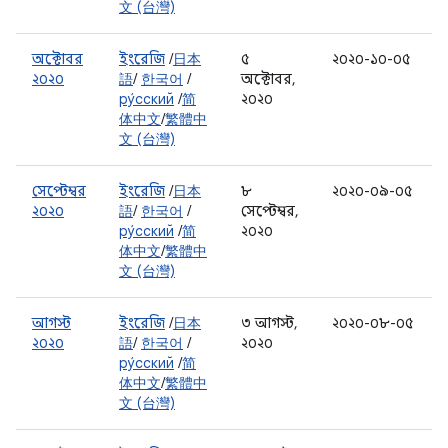
文 (台灣)
অক্টোবর
ইংরেজি
/
日本
৫
২০২০-১০-০৫
২০২০
語
/
한국어
/
অক্টোবর,
ру́сский
/
简
২০২০
体中文
/
繁體中
文 (台灣)
সেপ্টেম্বর
ইংরেজি
/
日本
৮
২০২০-০৯-০৫
২০২০
語
/
한국어
/
সেপ্টেম্বর,
ру́сский
/
简
২০২০
体中文
/
繁體中
文 (台灣)
আগস্ট
ইংরেজি
/
日本
৩ আগস্ট,
২০২০-০৮-০৫
২০২০
語
/
한국어
/
২০২০
ру́сский
/
简
体中文
/
繁體中
文 (台灣)