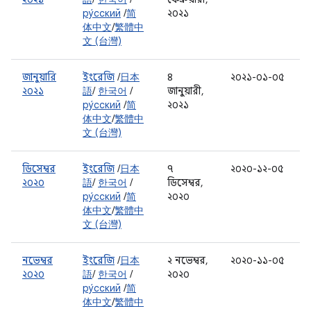
ру́сский
/
简
২০২১
体中文
/
繁體中
文 (台灣)
জানুয়ারি
ইংরেজি
/
日本
৪
২০২১-০১-০৫
২০২১
語
/
한국어
/
জানুয়ারী,
ру́сский
/
简
২০২১
体中文
/
繁體中
文 (台灣)
ডিসেম্বর
ইংরেজি
/
日本
৭
২০২০-১২-০৫
২০২০
語
/
한국어
/
ডিসেম্বর,
ру́сский
/
简
২০২০
体中文
/
繁體中
文 (台灣)
নভেম্বর
ইংরেজি
/
日本
২ নভেম্বর,
২০২০-১১-০৫
২০২০
語
/
한국어
/
২০২০
ру́сский
/
简
体中文
/
繁體中