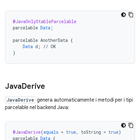
@JavaOnlyStableParcelable
parcelable
Data
;
parcelable
AnotherData
{
Data
d
;
//
OK
}
Java
Derive
JavaDerive
genera automaticamente i metodi per i tipi
parcelable nel backend Java:
@JavaDerive
(
equals
=
true
,
toString
=
true
)
parcelable
Data
{