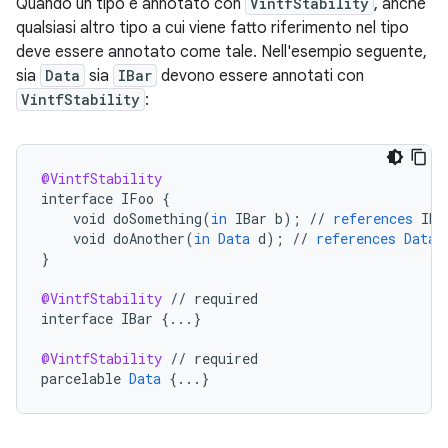
Quando un tipo è annotato con
VintfStability
, anche
qualsiasi altro tipo a cui viene fatto riferimento nel tipo
deve essere annotato come tale. Nell'esempio seguente,
sia
Data
sia
IBar
devono essere annotati con
VintfStability
:
@VintfStability
interface
IFoo
{
void
doSomething
(
in
IBar
b
);
//
references
IBa
void
doAnother
(
in
Data
d
);
//
references
Data
}
@VintfStability
//
required
interface
IBar
{
...
}
@VintfStability
//
required
parcelable
Data
{
...
}