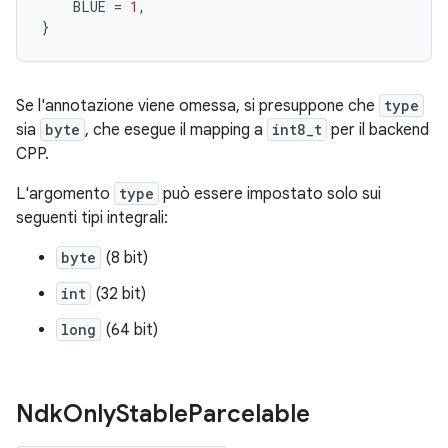
BLUE
=
1
,
}
Se l'annotazione viene omessa, si presuppone che
type
sia
byte
, che esegue il mapping a
int8_t
per il backend
CPP.
L'argomento
type
può essere impostato solo sui
seguenti tipi integrali:
byte
(8 bit)
int
(32 bit)
long
(64 bit)
Ndk
Only
Stable
Parcelable