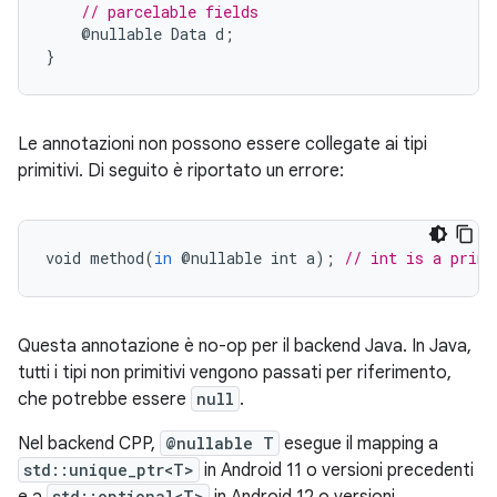
// parcelable fields
@
nullable
Data
d
;
}
Le annotazioni non possono essere collegate ai tipi
primitivi. Di seguito è riportato un errore:
void
method
(
in
@
nullable
int
a
);
// int is a primi
Questa annotazione è no-op per il backend Java. In Java,
tutti i tipi non primitivi vengono passati per riferimento,
che potrebbe essere
null
.
Nel backend CPP,
@nullable T
esegue il mapping a
std::unique_ptr<T>
in Android 11 o versioni precedenti
std::optional<T>