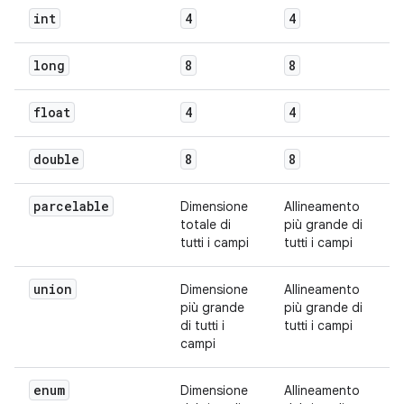
int
4
4
long
8
8
float
4
4
double
8
8
parcelable
Dimensione
Allineamento
totale di
più grande di
tutti i campi
tutti i campi
union
Dimensione
Allineamento
più grande
più grande di
di tutti i
tutti i campi
campi
enum
Dimensione
Allineamento