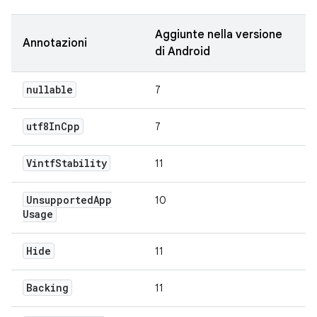
Aggiunte nella versione
Annotazioni
di Android
nullable
7
utf8In
Cpp
7
Vintf
Stability
11
Unsupported
App
10
Usage
Hide
11
Backing
11