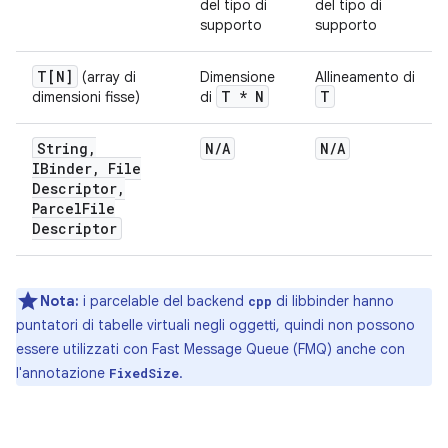
del tipo di
del tipo di
supporto
supporto
T[N]
(array di
Dimensione
Allineamento di
T * N
T
dimensioni fisse)
di
String
,
N
/
A
N
/
A
IBinder
,
File
Descriptor
,
Parcel
File
Descriptor
Nota:
i parcelable del backend
di libbinder hanno
cpp
puntatori di tabelle virtuali negli oggetti, quindi non possono
essere utilizzati con Fast Message Queue (FMQ) anche con
l'annotazione
.
FixedSize