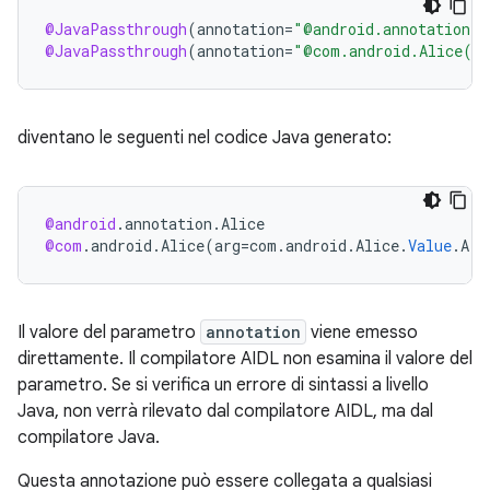
@JavaPassthrough
(
annotation
=
"@android.annotation.A
@JavaPassthrough
(
annotation
=
"@com.android.Alice(ar
diventano le seguenti nel codice Java generato:
@android
.
annotation
.
Alice
@com
.
android
.
Alice
(
arg
=
com
.
android
.
Alice
.
Value
.
A
)
Il valore del parametro
annotation
viene emesso
direttamente. Il compilatore AIDL non esamina il valore del
parametro. Se si verifica un errore di sintassi a livello
Java, non verrà rilevato dal compilatore AIDL, ma dal
compilatore Java.
Questa annotazione può essere collegata a qualsiasi