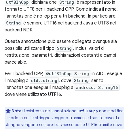
utf8InCpp
dichiara che
String
è rappresentato in
formato UTF8 per il backend CPP. Come indica il nome,
l'annotazione è no-op per altri backend. In particolare,
String
è sempre UTF16 nel backend Java e UTF8 nel
backend NDK.
Questa annotazione può essere collegata ovunque sia
possibile utilizzare il tipo
String
, inclusi valori di
restituzione, parametri, dichiarazioni costanti e campi
parcelable.
Per il backend CPP,
@utf8InCpp String
in AIDL esegue
il mapping a
std::string
, dove
String
senza
l'annotazione esegue il mapping a
android::String16
dove viene utilizzato UTF16.
Nota:
l'esistenza dell'annotazione
non modifica
utf8InCpp
il modo in cui le stringhe vengono trasmesse tramite cavo. Le
stringhe vengono sempre trasmesse come UTF16 tramite cavo.