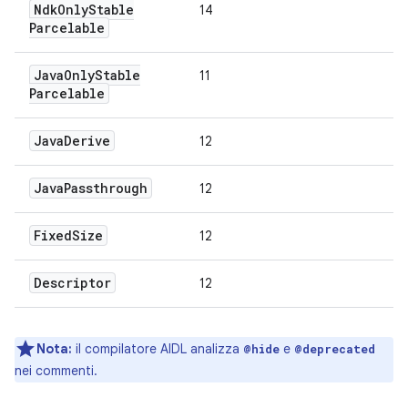
Ndk
Only
Stable
14
Parcelable
Java
Only
Stable
11
Parcelable
Java
Derive
12
Java
Passthrough
12
Fixed
Size
12
Descriptor
12
Nota:
il compilatore AIDL analizza
e
@hide
@deprecated
nei commenti.