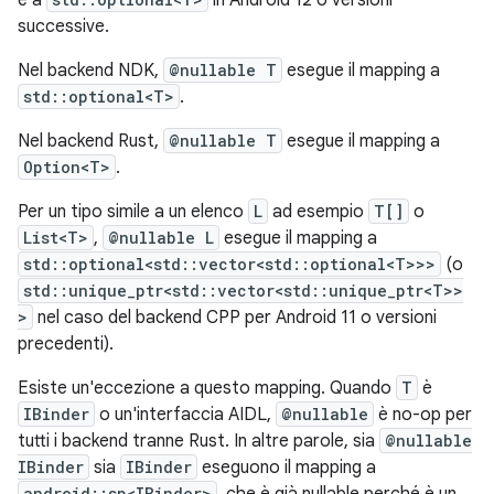
e a
in Android 12 o versioni
successive.
Nel backend NDK,
@nullable T
esegue il mapping a
std::optional<T>
.
Nel backend Rust,
@nullable T
esegue il mapping a
Option<T>
.
Per un tipo simile a un elenco
L
ad esempio
T[]
o
List<T>
,
@nullable L
esegue il mapping a
std::optional<std::vector<std::optional<T>>>
(o
std::unique_ptr<std::vector<std::unique_ptr<T>>
>
nel caso del backend CPP per Android 11 o versioni
precedenti).
Esiste un'eccezione a questo mapping. Quando
T
è
IBinder
o un'interfaccia AIDL,
@nullable
è no-op per
tutti i backend tranne Rust. In altre parole, sia
@nullable
IBinder
sia
IBinder
eseguono il mapping a
android::sp<IBinder>