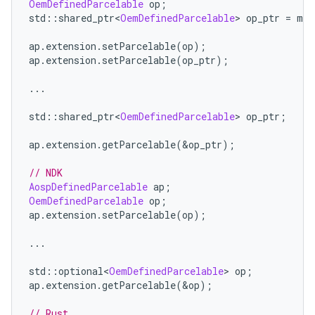
OemDefinedParcelable
 op
;
std
::
shared_ptr
<
OemDefinedParcelable
>
 op_ptr 
=
 mak
ap
.
extension
.
setParcelable
(
op
);
ap
.
extension
.
setParcelable
(
op_ptr
);
...
std
::
shared_ptr
<
OemDefinedParcelable
>
 op_ptr
;
ap
.
extension
.
getParcelable
(&
op_ptr
);
// NDK
AospDefinedParcelable
 ap
;
OemDefinedParcelable
 op
;
ap
.
extension
.
setParcelable
(
op
);
...
std
::
optional
<
OemDefinedParcelable
>
 op
;
ap
.
extension
.
getParcelable
(&
op
);
// Rust