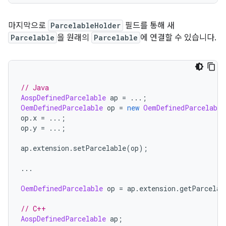
마지막으로
ParcelableHolder
필드를 통해 새
Parcelable
을 원래의
Parcelable
에 연결할 수 있습니다.
// Java
AospDefinedParcelable
 ap 
=
...;
OemDefinedParcelable
 op 
=
new
OemDefinedParcelable
op
.
x 
=
...;
op
.
y 
=
...;
ap
.
extension
.
setParcelable
(
op
);
...
OemDefinedParcelable
 op 
=
 ap
.
extension
.
getParcelab
// C++
AospDefinedParcelable
 ap
;