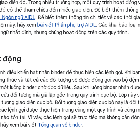
giao diện đó. Trong nhiều trường hợp, một quy trình hoạt động 
 đó có thể tham chiếu đến nhiều giao diện. Để biết thêm thông t
ết Ngôn ngữ AIDL
. Để biết thêm thông tin chi tiết về các thời g
iện này, hãy xem
bài viết Phần phụ trợ AIDL
. Các khai báo loại 
ngữ nhất định, nhưng chúng hoạt động trên các quy trình.
t động
nh điều khiển hạt nhân binder để thực hiện các lệnh gọi. Khi bạ
g thức và tất cả các đối tượng sẽ được đóng gói vào bộ đệm 
một luồng binder chờ đọc dữ liệu. Sau khi luồng binder nhận đượ
 cứu đối tượng mã giả lập gốc trong quy trình cục bộ. Lớp này sẽ
i tượng giao diện cục bộ. Đối tượng giao diện cục bộ này là đố
 các lệnh gọi được thực hiện trong cùng một quy trình và cùng 
nào tồn tại. Vì vậy, các lệnh gọi sẽ trực tiếp mà không cần đón
 hãy xem bài viết
Tổng quan về binder
.