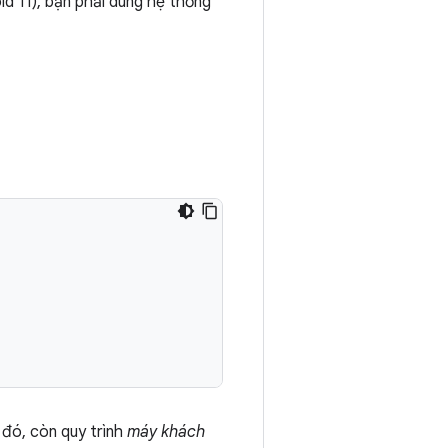
d 11), bạn phải dùng hệ thống
 đó, còn quy trình
máy khách