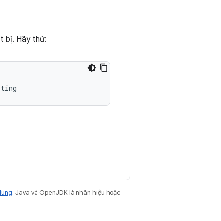
t bị. Hãy thử:
dung
. Java và OpenJDK là nhãn hiệu hoặc