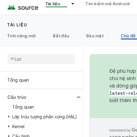
Tài liệu
Tìm kiếm mã Android
TÀI LIỆU
Tính năng mới
Bắt đầu
Bảo mật
Chủ đề 
Để phù hợp 
cho hệ sinh
Tổng quan
và đóng gó
latest-rel
Cấu trúc
biết thêm th
Tổng quan
Lớp trừu tượng phần cứng (HAL)
Kernel
Cấu hình