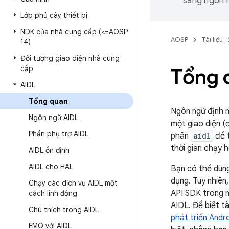
sang ngôn n
Lớp phủ cây thiết bị
NDK của nhà cung cấp (<=AOSP
AOSP
Tài liệu
14)
Đối tượng giao diện nhà cung
cấp
Tổng 
AIDL
Tổng quan
Ngôn ngữ định n
Ngôn ngữ AIDL
một giao diện (
Phần phụ trợ AIDL
phân
aidl
để t
thời gian chạy h
AIDL ổn định
AIDL cho HAL
Bạn có thể dùng
dụng. Tuy nhiên
Chạy các dịch vụ AIDL một
API SDK trong n
cách linh động
AIDL. Để biết tà
Chú thích trong AIDL
phát triển And
FMQ với AIDL