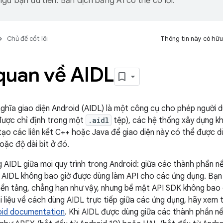
gữ bạn ưu tiên. Bản dịch bằng AI có thể có lỗi.
Chủ đề cốt lõi
Thông tin này có hữu
quan về AIDL
ghĩa giao diện Android (AIDL) là một công cụ cho phép người d
được chỉ định trong một
.aidl
tệp), các hệ thống xây dựng kh
ạo các liên kết C++ hoặc Java để giao diện này có thể được dù
oặc độ dài bit ở đó.
 AIDL giữa mọi quy trình trong Android: giữa các thành phần n
, AIDL không bao giờ được dùng làm API cho các ứng dụng. Bạn 
ền tảng, chẳng hạn như vậy, nhưng bề mặt API SDK không bao g
i liệu về cách dùng AIDL trực tiếp giữa các ứng dụng, hãy xem t
roid documentation
. Khi AIDL được dùng giữa các thành phần n