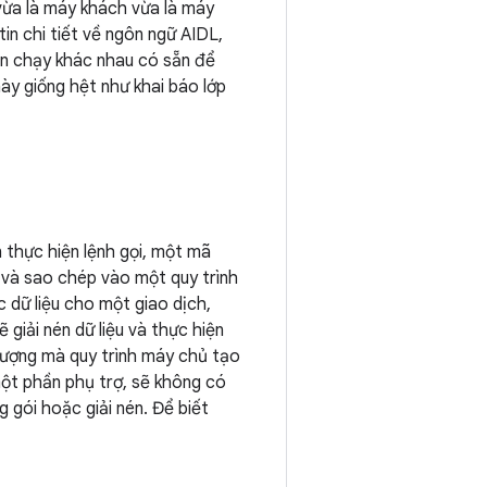
vừa là máy khách vừa là máy
in chi tiết về ngôn ngữ AIDL,
ian chạy khác nhau có sẵn để
này giống hệt như khai báo lớp
n thực hiện lệnh gọi, một mã
và sao chép vào một quy trình
c dữ liệu cho một giao dịch,
 giải nén dữ liệu và thực hiện
i tượng mà quy trình máy chủ tạo
một phần phụ trợ, sẽ không có
g gói hoặc giải nén. Để biết