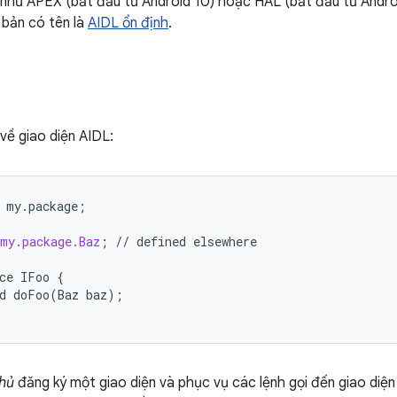
 như APEX (bắt đầu từ Android 10) hoặc HAL (bắt đầu từ Androi
 bản có tên là
AIDL ổn định
.
 về giao diện AIDL:
my
.
package
;
my.package.Baz
;
//
defined
elsewhere
ce
IFoo
{
d
doFoo
(
Baz
baz
);
hủ
đăng ký một giao diện và phục vụ các lệnh gọi đến giao diện