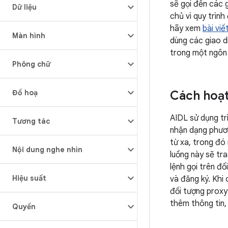
sẽ gọi đến các 
Dữ liệu
chủ vì quy trình
hãy xem
bài vi
Màn hình
dùng các giao d
trong một ngôn 
Phông chữ
Đồ hoạ
Cách hoạ
AIDL sử dụng trì
Tương tác
nhận dạng phươn
từ xa, trong đó 
Nội dung nghe nhìn
luồng này sẽ tra
lệnh gọi trên đố
Hiệu suất
và đăng ký. Khi
đối tượng proxy 
thêm thông tin,
Quyền