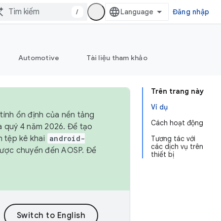
/
Đăng nhập
Automotive
Tài liệu tham khảo
Trên trang này
Ví dụ
tính ổn định của nền tảng
Cách hoạt động
và quý 4 năm 2026. Để tạo
h tệp kê khai
android-
Tương tác với
các dịch vụ trên
được chuyển đến AOSP. Để
thiết bị