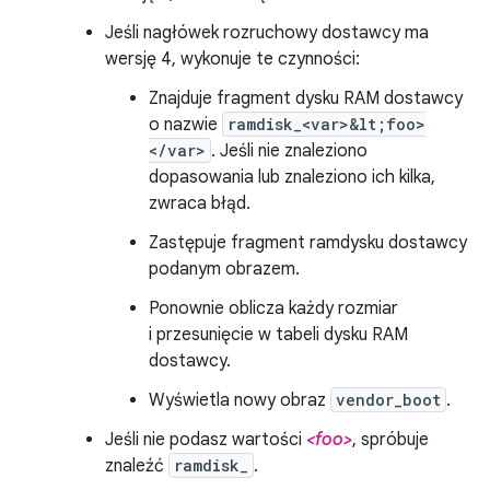
Jeśli nagłówek rozruchowy dostawcy ma
wersję 4, wykonuje te czynności:
Znajduje fragment dysku RAM dostawcy
o nazwie
ramdisk_<var>&lt;foo>
</var>
. Jeśli nie znaleziono
dopasowania lub znaleziono ich kilka,
zwraca błąd.
Zastępuje fragment ramdysku dostawcy
podanym obrazem.
Ponownie oblicza każdy rozmiar
i przesunięcie w tabeli dysku RAM
dostawcy.
Wyświetla nowy obraz
vendor_boot
.
Jeśli nie podasz wartości
<foo>
, spróbuje
znaleźć
ramdisk_
.