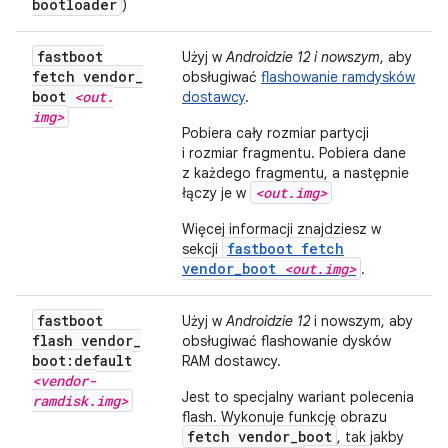
bootloader
)
fastboot
Użyj w
Androidzie 12 i nowszym
, aby
fetch vendor
_
obsługiwać
flashowanie ramdysków
boot
<out
.
dostawcy
.
img>
Pobiera cały rozmiar partycji
i rozmiar fragmentu. Pobiera dane
z każdego fragmentu, a następnie
<out.img>
łączy je w
Więcej informacji znajdziesz w
fastboot fetch
sekcji
vendor_boot
<out.img>
.
fastboot
Użyj w
Androidzie 12
i nowszym, aby
flash vendor
_
obsługiwać flashowanie dysków
boot:default
RAM dostawcy.
<vendor-
Jest to specjalny wariant polecenia
ramdisk
.
img>
flash. Wykonuje funkcję obrazu
fetch vendor_boot
, tak jakby