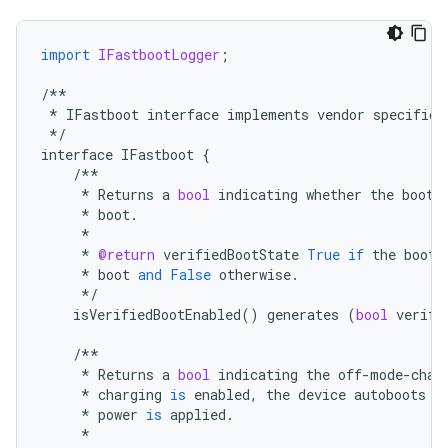
import
IFastbootLogger
;
/**
*
IFastboot
interface
implements
vendor
specific
*/
interface
IFastboot
{
/**
*
Returns
a
bool
indicating
whether
the
bootl
*
boot
.
*
*
@return
verifiedBootState
True
if
the
bootl
*
boot
and
False
otherwise
.
*/
isVerifiedBootEnabled
()
generates
(
bool
verifi
/**
*
Returns
a
bool
indicating
the
off
-
mode
-
char
*
charging
is
enabled
,
the
device
autoboots
i
*
power
is
applied
.
*