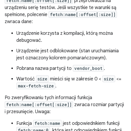
fetch:name[:offset[:size]]
przeprowadza na
urządzeniu serię testów. Jeśli wszystkie te warunki są
spełnione, polecenie
fetch:name[:offset[:size]]
zwraca dane:
Urządzenie korzysta z kompilacji, którą można
debugować.
Urządzenie jest odblokowane (stan uruchamiania
jest oznaczony kolorem pomarańczowym).
Pobrana nazwa partycji to
vendor_boot
.
Wartość
size
mieści się w zakresie 0 <
size
<=
max-fetch-size
.
Po zweryfikowaniu tych informacji funkcja
fetch:name[:offset[:size]]
zwraca rozmiar partycji
i przesunięcie. Uwaga:
Funkcja
fetch:name
jest odpowiednikiem funkcji
fetch:name:0
, która jest odpowiednikiem funkcji