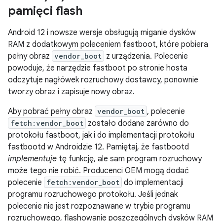
pamięci flash
Android 12 i nowsze wersje obsługują miganie dysków
RAM z dodatkowym poleceniem fastboot, które pobiera
pełny obraz
vendor_boot
z urządzenia. Polecenie
powoduje, że narzędzie fastboot po stronie hosta
odczytuje nagłówek rozruchowy dostawcy, ponownie
tworzy obraz i zapisuje nowy obraz.
Aby pobrać pełny obraz
vendor_boot
, polecenie
fetch:vendor_boot
zostało dodane zarówno do
protokołu fastboot, jak i do implementacji protokołu
fastbootd w Androidzie 12. Pamiętaj, że fastbootd
implementuje
tę funkcję, ale sam program rozruchowy
może tego nie robić. Producenci OEM mogą dodać
polecenie
fetch:vendor_boot
do implementacji
programu rozruchowego protokołu. Jeśli jednak
polecenie nie jest rozpoznawane w trybie programu
rozruchowego, flashowanie poszczególnych dysków RAM