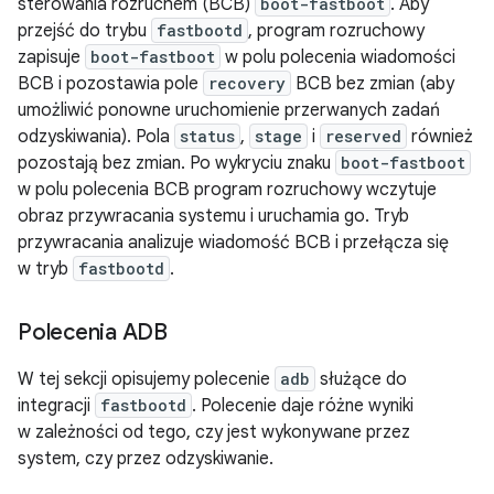
sterowania rozruchem (BCB)
boot-fastboot
. Aby
przejść do trybu
fastbootd
, program rozruchowy
zapisuje
boot-fastboot
w polu polecenia wiadomości
BCB i pozostawia pole
recovery
BCB bez zmian (aby
umożliwić ponowne uruchomienie przerwanych zadań
odzyskiwania). Pola
status
,
stage
i
reserved
również
pozostają bez zmian. Po wykryciu znaku
boot-fastboot
w polu polecenia BCB program rozruchowy wczytuje
obraz przywracania systemu i uruchamia go. Tryb
przywracania analizuje wiadomość BCB i przełącza się
w tryb
fastbootd
.
Polecenia ADB
W tej sekcji opisujemy polecenie
adb
służące do
integracji
fastbootd
. Polecenie daje różne wyniki
w zależności od tego, czy jest wykonywane przez
system, czy przez odzyskiwanie.