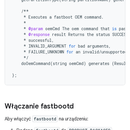
/**
*
Executes
a
fastboot
OEM
command
.
*
*
@param
oemCmd
The
oem
command
that
is
pass
*
@response
result
Returns
the
status
SUCCESS
*
successful
,
*
INVALID_ARGUMENT
for
bad
arguments
,
*
FAILURE_UNKNOWN
for
an
invalid
/
unsupported
*/
doOemCommand
(
string
oemCmd
)
generates
(
Result
};
Włączanie fastbootd
Aby włączyć
fastbootd
na urządzeniu: