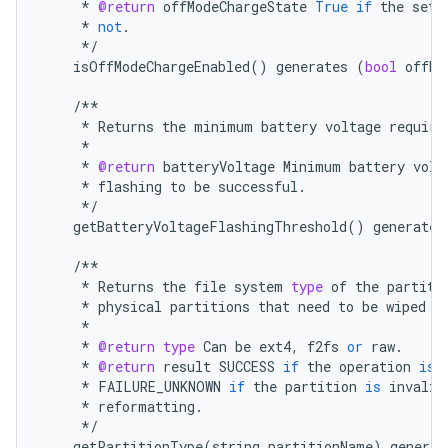
*
@return
offModeChargeState
True
if
the
sett
*
not
.
*/
isOffModeChargeEnabled
()
generates
(
bool
offMo
/**
*
Returns
the
minimum
battery
voltage
require
*
*
@return
batteryVoltage
Minimum
battery
volt
*
flashing
to
be
successful
.
*/
getBatteryVoltageFlashingThreshold
()
generates
/**
*
Returns
the
file
system
type
of
the
partiti
*
physical
partitions
that
need
to
be
wiped
a
*
*
@return
type
Can
be
ext4
,
f2fs
or
raw
.
*
@return
result
SUCCESS
if
the
operation
is
*
FAILURE_UNKNOWN
if
the
partition
is
invalid
*
reformatting
.
*/
getPartitionType
(
string
partitionName
)
generat