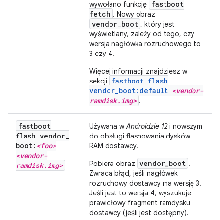
fastboot
wywołano funkcję
fetch
. Nowy obraz
vendor_boot
, który jest
wyświetlany, zależy od tego, czy
wersja nagłówka rozruchowego to
3 czy 4.
Więcej informacji znajdziesz w
fastboot flash
sekcji
vendor_boot:default
<vendor-
ramdisk.img>
.
fastboot
Używana w
Androidzie 12
i nowszym
flash vendor
_
do obsługi flashowania dysków
boot:
<foo>
RAM dostawcy.
<vendor-
vendor_boot
Pobiera obraz
.
ramdisk
.
img>
Zwraca błąd, jeśli nagłówek
rozruchowy dostawcy ma wersję 3.
Jeśli jest to wersja 4, wyszukuje
prawidłowy fragment ramdysku
dostawcy (jeśli jest dostępny).