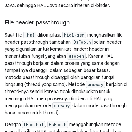
Java, sehingga HAL Java secara inheren di-binder.
File header passthrough
Saat file
.hal
dikompilasi,
hidl-gen
menghasilkan file
header passthrough tambahan
BsFoo.h
selain header
yang digunakan untuk komunikasi binder; header ini
menentukan fungsi yang akan
dlopen
. Karena HAL
passthrough berjalan dalam proses yang sama dengan
tempatnya dipanggil, dalam sebagian besar kasus,
metode passthrough dipanggil oleh panggilan fungsi
langsung (thread yang sama). Metode
oneway
berjalan di
thread-nya sendiri karena tidak dimaksudkan untuk
menunggu HAL memprosesnya (ini berarti HAL yang
menggunakan metode
oneway
dalam mode passthrough
harus aman untuk thread).
Dengan
IFoo.hal
,
BsFoo.h
menggabungkan metode
yang dihasilkan HIDL untuk menyediakan fitur tambahan