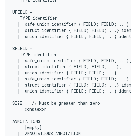
UFIELD
=
TYPE
identifier
|
safe_union
identifier
{
FIELD
;
FIELD
;
...
}
id
|
struct
identifier
{
FIELD
;
FIELD
;
...
}
identi
|
union
identifier
{
FIELD
;
FIELD
;
...
}
identif
SFIELD
=
TYPE
identifier
|
safe_union
identifier
{
FIELD
;
FIELD
;
...
};
|
struct
identifier
{
FIELD
;
FIELD
;
...
};
|
union
identifier
{
FIELD
;
FIELD
;
...
};
|
safe_union
identifier
{
FIELD
;
FIELD
;
...
}
id
|
struct
identifier
{
FIELD
;
FIELD
;
...
}
identi
|
union
identifier
{
FIELD
;
FIELD
;
...
}
identif
SIZE
=
//
Must
be
greater
than
zero
constexpr
ANNOTATIONS
=
[
empty
]
|
ANNOTATIONS
ANNOTATION