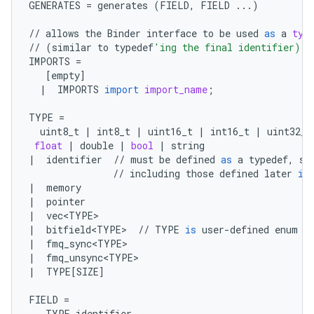
GENERATES
=
generates
(
FIELD
,
FIELD
...
)
//
allows
the
Binder
interface
to
be
used
as
a
typ
//
(
similar
to
typedef
'ing the final identifier)
IMPORTS
=
[
empty
]
|
IMPORTS
import
import_name
;
TYPE
=
uint8_t
|
int8_t
|
uint16_t
|
int16_t
|
uint32_t
float
|
double
|
bool
|
string
|
identifier
//
must
be
defined
as
a
typedef
,
st
//
including
those
defined
later
in
|
memory
|
pointer
|
vec<TYPE>
|
bitfield<TYPE>
//
TYPE
is
user
-
defined
enum
|
fmq_sync<TYPE>
|
fmq_unsync<TYPE>
|
TYPE
[
SIZE
]
FIELD
=
TYPE
identifier