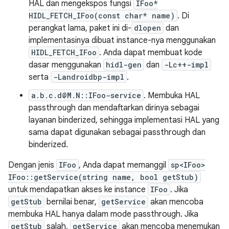
HAL dan mengekspos fungsi
IFoo*
HIDL_FETCH_IFoo(const char* name)
. Di
perangkat lama, paket ini di-
dlopen
dan
implementasinya dibuat instance-nya menggunakan
HIDL_FETCH_IFoo
. Anda dapat membuat kode
dasar menggunakan
hidl-gen
dan
-Lc++-impl
serta
-Landroidbp-impl
.
a.b.c.d@M.N::IFoo-service
. Membuka HAL
passthrough dan mendaftarkan dirinya sebagai
layanan binderized, sehingga implementasi HAL yang
sama dapat digunakan sebagai passthrough dan
binderized.
Dengan jenis
IFoo
, Anda dapat memanggil
sp<IFoo>
IFoo::getService(string name, bool getStub)
untuk mendapatkan akses ke instance
IFoo
. Jika
getStub
bernilai benar,
getService
akan mencoba
membuka HAL hanya dalam mode passthrough. Jika
getStub
salah,
getService
akan mencoba menemukan