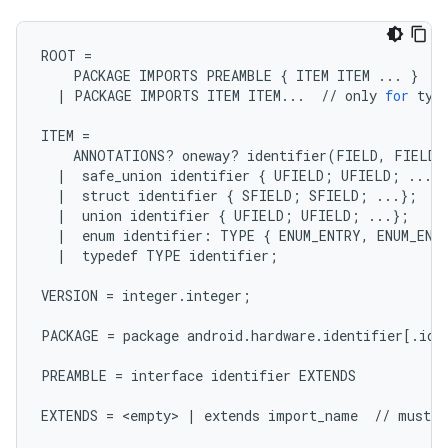
ROOT
=
PACKAGE
IMPORTS
PREAMBLE
{
ITEM
ITEM
...
}
/
|
PACKAGE
IMPORTS
ITEM
ITEM
...
//
only
for
typ
ITEM
=
ANNOTATIONS
?
oneway
?
identifier
(
FIELD
,
FIELD
|
safe_union
identifier
{
UFIELD
;
UFIELD
;
...
}
|
struct
identifier
{
SFIELD
;
SFIELD
;
...
};
/
|
union
identifier
{
UFIELD
;
UFIELD
;
...
};
|
enum
identifier
:
TYPE
{
ENUM_ENTRY
,
ENUM_ENT
|
typedef
TYPE
identifier
;
VERSION
=
integer
.
integer
;
PACKAGE
=
package
android
.
hardware
.
identifier
[
.
ide
PREAMBLE
=
interface
identifier
EXTENDS
EXTENDS
=
 <
empty
> 
|
extends
import_name
//
must
b