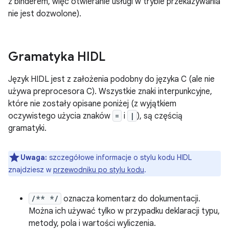
z binderem, więc otwieranie usługi w trybie przekazywania
nie jest dozwolone).
Gramatyka HIDL
Język HIDL jest z założenia podobny do języka C (ale nie
używa preprocesora C). Wszystkie znaki interpunkcyjne,
które nie zostały opisane poniżej (z wyjątkiem
oczywistego użycia znaków
=
i
|
), są częścią
gramatyki.
Uwaga:
szczegółowe informacje o stylu kodu HIDL
znajdziesz w
przewodniku po stylu kodu
.
/** */
oznacza komentarz do dokumentacji.
Można ich używać tylko w przypadku deklaracji typu,
metody, pola i wartości wyliczenia.