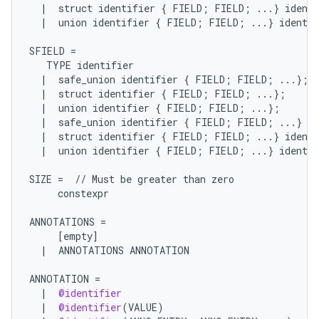
|
struct
identifier
{
FIELD
;
FIELD
;
...
}
identi
|
union
identifier
{
FIELD
;
FIELD
;
...
}
identif
SFIELD
=
TYPE
identifier
|
safe_union
identifier
{
FIELD
;
FIELD
;
...
};
|
struct
identifier
{
FIELD
;
FIELD
;
...
};
|
union
identifier
{
FIELD
;
FIELD
;
...
};
|
safe_union
identifier
{
FIELD
;
FIELD
;
...
}
id
|
struct
identifier
{
FIELD
;
FIELD
;
...
}
identi
|
union
identifier
{
FIELD
;
FIELD
;
...
}
identif
SIZE
=
//
Must
be
greater
than
zero
constexpr
ANNOTATIONS
=
[
empty
]
|
ANNOTATIONS
ANNOTATION
ANNOTATION
=
|
@identifier
|
@identifier
(
VALUE
)