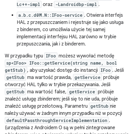
Lc++-impl
oraz
-Landroidbp-impl
.
a.b.c.d@M.N::IFoo-service
. Otwiera interfejs
HAL z przepuszczaniem i rejestruje się jako usługa
z binderem, co umożliwia użycie tej samej
implementacji interfejsu HAL zarówno w trybie
przepuszczania, jak i z binderem.
W przypadku typu
IFoo
możesz wywołać metodę
sp<IFoo> IFoo::getService(string name, bool
getStub)
, aby uzyskać dostęp do instancji
IFoo
. Jeśli
getStub
ma wartość prawda,
getService
próbuje
otworzyć HAL tylko w trybie przekazywania. Jeśli
getStub
ma wartość false,
getService
próbuje
znaleźć usługę zbinderem; jeśli się to nie uda, próbuje
znaleźć usługę przelotową. Parametru
getStub
nie
należy używać w żadnym innym przypadku niż w pozycji
defaultPassthroughServiceImplementation
.
(urządzenia z Androidem O są w pełni zintegrowane