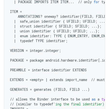
|
PACKAGE
IMPORTS
ITEM
ITEM
...
//
only
for
typ
ITEM
=
ANNOTATIONS
?
oneway
?
identifier
(
FIELD
,
FIELD
|
safe_union
identifier
{
UFIELD
;
UFIELD
;
...
}
|
struct
identifier
{
SFIELD
;
SFIELD
;
...
};
/
|
union
identifier
{
UFIELD
;
UFIELD
;
...
};
|
enum
identifier
:
TYPE
{
ENUM_ENTRY
,
ENUM_ENT
|
typedef
TYPE
identifier
;
VERSION
=
integer
.
integer
;
PACKAGE
=
package
android
.
hardware
.
identifier
[
.
ide
PREAMBLE
=
interface
identifier
EXTENDS
EXTENDS
=
 <
empty
> 
|
extends
import_name
//
must
b
GENERATES
=
generates
(
FIELD
,
FIELD
...
)
//
allows
the
Binder
interface
to
be
used
as
a
typ
//
(
similar
to
typedef
'ing the final identifier)
IMPORTS
=