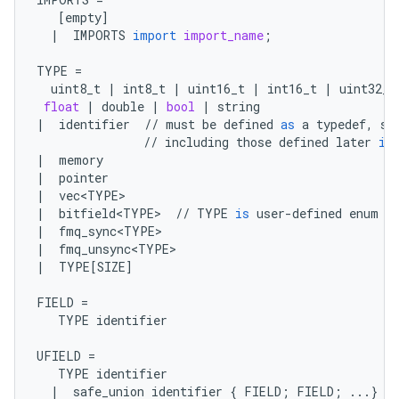
[
empty
]
|
IMPORTS
import
import_name
;
TYPE
=
uint8_t
|
int8_t
|
uint16_t
|
int16_t
|
uint32_t
float
|
double
|
bool
|
string
|
identifier
//
must
be
defined
as
a
typedef
,
st
//
including
those
defined
later
in
|
memory
|
pointer
|
vec<TYPE>
|
bitfield<TYPE>
//
TYPE
is
user
-
defined
enum
|
fmq_sync<TYPE>
|
fmq_unsync<TYPE>
|
TYPE
[
SIZE
]
FIELD
=
TYPE
identifier
UFIELD
=
TYPE
identifier
|
safe_union
identifier
{
FIELD
;
FIELD
;
...
}
id