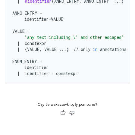
|
@identifier
(
ANNO_ENTRY
,
ANNO_ENTRY
...
)
ANNO_ENTRY
=
identifier
=
VALUE
VALUE
=
"any text including 
\"
 and other escapes"
|
constexpr
|
{
VALUE
,
VALUE
...
}
//
only
in
annotations
ENUM_ENTRY
=
identifier
|
identifier
=
constexpr
Czy te wskazówki były pomocne?