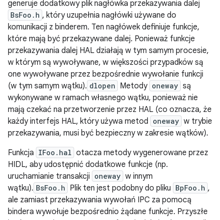
generuje dodatkowy plik nagłówka przekazywania dalej
BsFoo.h
, który uzupełnia nagłówki używane do
komunikacji z binderem. Ten nagłówek definiuje funkcje,
które mają być przekazywane dalej. Ponieważ funkcje
przekazywania dalej HAL działają w tym samym procesie,
w którym są wywoływane, w większości przypadków są
one wywoływane przez bezpośrednie wywołanie funkcji
(w tym samym wątku).
dlopen
Metody
oneway
są
wykonywane w ramach własnego wątku, ponieważ nie
mają czekać na przetworzenie przez HAL (co oznacza, że
każdy interfejs HAL, który używa metod
oneway
w trybie
przekazywania, musi być bezpieczny w zakresie wątków).
Funkcja
IFoo.hal
otacza metody wygenerowane przez
HIDL, aby udostępnić dodatkowe funkcje (np.
uruchamianie transakcji
oneway
w innym
wątku).
BsFoo.h
Plik ten jest podobny do pliku
BpFoo.h
,
ale zamiast przekazywania wywołań IPC za pomocą
bindera wywołuje bezpośrednio żądane funkcje. Przyszłe