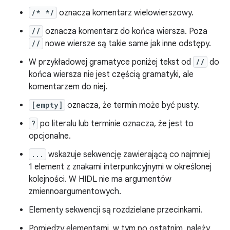
/* */
oznacza komentarz wielowierszowy.
//
oznacza komentarz do końca wiersza. Poza
//
nowe wiersze są takie same jak inne odstępy.
W przykładowej gramatyce poniżej tekst od
//
do
końca wiersza nie jest częścią gramatyki, ale
komentarzem do niej.
[empty]
oznacza, że termin może być pusty.
?
po literalu lub terminie oznacza, że jest to
opcjonalne.
...
wskazuje sekwencję zawierającą co najmniej
1 element z znakami interpunkcyjnymi w określonej
kolejności. W HIDL nie ma argumentów
zmiennoargumentowych.
Elementy sekwencji są rozdzielane przecinkami.
Pomiędzy elementami, w tym po ostatnim, należy