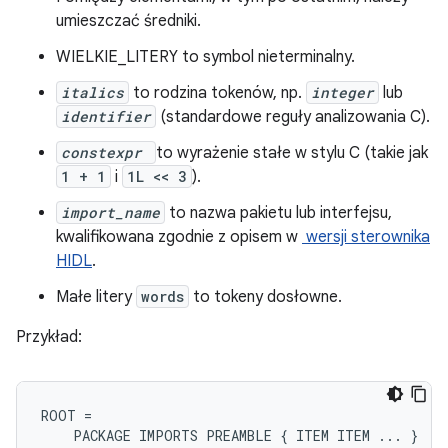
umieszczać średniki.
WIELKIE_LITERY to symbol nieterminalny.
italics
to rodzina tokenów, np.
integer
lub
identifier
(standardowe reguły analizowania C).
constexpr
to wyrażenie stałe w stylu C (takie jak
1 + 1
i
1L << 3
).
import_name
to nazwa pakietu lub interfejsu,
kwalifikowana zgodnie z opisem w
wersji sterownika
HIDL
.
Małe litery
words
to tokeny dosłowne.
Przykład:
ROOT
=
PACKAGE
IMPORTS
PREAMBLE
{
ITEM
ITEM
...
}
/