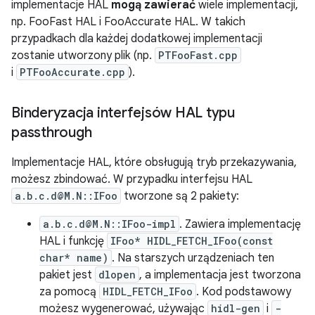
implementacje HAL
mogą zawierać
wiele implementacji,
np. FooFast HAL i FooAccurate HAL. W takich
przypadkach dla każdej dodatkowej implementacji
zostanie utworzony plik (np.
PTFooFast.cpp
i
PTFooAccurate.cpp
).
Binderyzacja interfejsów HAL typu
passthrough
Implementacje HAL, które obsługują tryb przekazywania,
możesz zbindować. W przypadku interfejsu HAL
a.b.c.d@M.N::IFoo
tworzone są 2 pakiety:
a.b.c.d@M.N::IFoo-impl
. Zawiera implementację
HAL i funkcję
IFoo* HIDL_FETCH_IFoo(const
char* name)
. Na starszych urządzeniach ten
pakiet jest
dlopen
, a implementacja jest tworzona
za pomocą
HIDL_FETCH_IFoo
. Kod podstawowy
możesz wygenerować, używając
hidl-gen
i
-