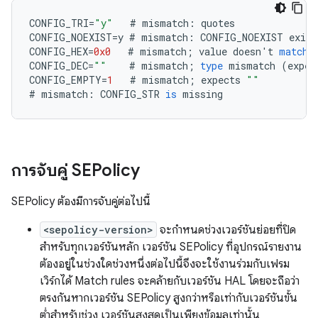
CONFIG_TRI
=
"y"
#
mismatch
:
quotes
CONFIG_NOEXIST
=
y
#
mismatch
:
CONFIG_NOEXIST
exist
CONFIG_HEX
=
0x0
#
mismatch
;
value
doesn
'
t
match
CONFIG_DEC
=
""
#
mismatch
;
type
mismatch
(
expec
CONFIG_EMPTY
=
1
#
mismatch
;
expects
""
#
mismatch
:
CONFIG_STR
is
missing
การจับคู่ SEPolicy
SEPolicy ต้องมีการจับคู่ต่อไปนี้
<sepolicy-version>
จะกำหนดช่วงเวอร์ชันย่อยที่ปิด
สำหรับทุกเวอร์ชันหลัก เวอร์ชัน SEPolicy ที่อุปกรณ์รายงาน
ต้องอยู่ในช่วงใดช่วงหนึ่งต่อไปนี้จึงจะใช้งานร่วมกับเฟรม
เวิร์กได้ Match rules จะคล้ายกับเวอร์ชัน HAL โดยจะถือว่า
ตรงกันหากเวอร์ชัน SEPolicy สูงกว่าหรือเท่ากับเวอร์ชันขั้น
ต่ำสำหรับช่วง เวอร์ชันสูงสุดเป็นเพียงข้อมูลเท่านั้น