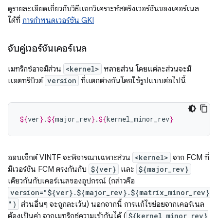
ดูรายละเอียดเกี่ยวกับวิธีแยกวิเคราะห์สตริงเวอร์ชันของเคอร์เนล
ได้ที่
การกำหนดเวอร์ชัน GKI
จับคู่เวอร์ชันเคอร์เนล
เมทริกซ์อาจมีส่วน
<kernel>
หลายส่วน โดยแต่ละส่วนจะมี
แอตทริบิวต์
version
ที่แตกต่างกันโดยใช้รูปแบบต่อไปนี้
${
ver
}
.
${
major_rev
}
.
${
kernel_minor_rev
}
ออบเจ็กต์ VINTF จะพิจารณาเฉพาะส่วน
<kernel>
จาก FCM ที่
มีเวอร์ชัน FCM ตรงกันกับ
${ver}
และ
${major_rev}
เดียวกันกับเคอร์เนลของอุปกรณ์ (กล่าวคือ
version="${ver}.${major_rev}.${matrix_minor_rev}
")
ส่วนอื่นๆ จะถูกละเว้น) นอกจากนี้ การแก้ไขย่อยจากเคอร์เนล
ต้องเป็นค่า จากเมทริกซ์ความเข้ากันได้ (
${kernel_minor_rev}