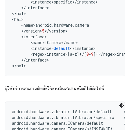
<
instance
>
specific
<
/
instance
>
<
/
interface
>
<
/
hal
>
<
hal
>
<
name
>
android
.
hardware
.
camera
<
version
>
5
<
/
version
>
<
interface
>
<
name
>
ICamera
<
/
name
>
<
instance
>
default
<
/
instance
>
<
regex
-
instance
>
[
a
-
z
]
+/
[
0
-
9
]
+</
regex
-
insta
<
/
interface
>
<
/
hal
>
ผู้ให้บริการสามารถติดตั้งใช้งานอินสแตนซ์ใดก็ได้ต่อไปนี้
android.hardware.vibrator.IVibrator/default     // 
android.hardware.vibrator.IVibrator/specific    // 
android.hardware.camera.ICamera/default         // 
android.hardware.camera.ICamera/${INSTANCE}
