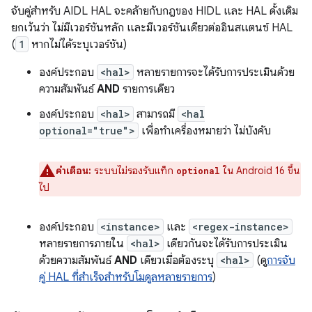
จับคู่สำหรับ AIDL HAL จะคล้ายกับกฎของ HIDL และ HAL ดั้งเดิม
ยกเว้นว่า ไม่มีเวอร์ชันหลัก และมีเวอร์ชันเดียวต่ออินสแตนซ์ HAL
(
1
หากไม่ได้ระบุเวอร์ชัน)
องค์ประกอบ
<hal>
หลายรายการจะได้รับการประเมินด้วย
ความสัมพันธ์
AND
รายการเดียว
องค์ประกอบ
<hal>
สามารถมี
<hal
optional="true">
เพื่อทําเครื่องหมายว่า ไม่บังคับ
คำเตือน:
ระบบไม่รองรับแท็ก
ใน Android 16 ขึ้น
optional
ไป
องค์ประกอบ
<instance>
และ
<regex-instance>
หลายรายการภายใน
<hal>
เดียวกันจะได้รับการประเมิน
ด้วยความสัมพันธ์
AND
เดียวเมื่อต้องระบุ
<hal>
(ดู
การจับ
คู่ HAL ที่สำเร็จสำหรับโมดูลหลายรายการ
)