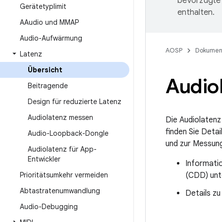
bevorzugte 
Gerätetyplimit
enthalten.
AAudio und MMAP
Audio-Aufwärmung
AOSP
Dokumen
Latenz
Übersicht
Audio
Beitragende
Design für reduzierte Latenz
Audiolatenz messen
Die Audiolatenz 
finden Sie Deta
Audio-Loopback-Dongle
und zur Messung
Audiolatenz für App-
Entwickler
Informatio
Prioritätsumkehr vermeiden
(CDD) un
Abtastratenumwandlung
Details z
Audio-Debugging