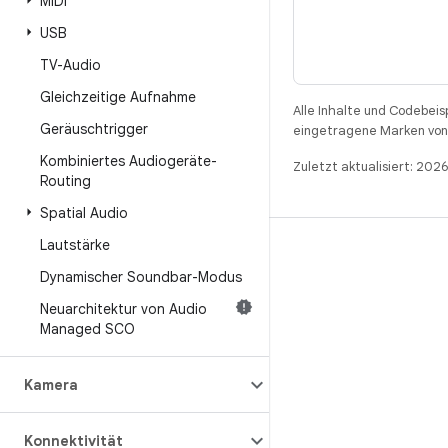
MIDI
USB
TV-Audio
Gleichzeitige Aufnahme
Alle Inhalte und Codebeis
Geräuschtrigger
eingetragene Marken von 
Kombiniertes Audiogeräte-
Zuletzt aktualisiert: 202
Routing
Spatial Audio
Lautstärke
BUILD
Dynamischer Soundbar-Modus
Android-Repository
Neuarchitektur von Audio
Anforderungen
Managed SCO
Wird heruntergeladen
Vorschau von Binärcodes anzeigen
Kamera
Werksbilder
Konnektivität
Treiber-Binärcodes