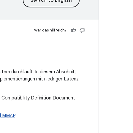
War das hilfreich?
ystem durchläuft. In diesem Abschnitt
mplementierungen mit niedriger Latenz
d Compatibility Definition Document
nd MMAP
.