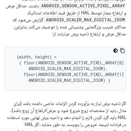
ANDROID_SENSOR_ACTIVE_PIXEL_ARRAY
باشند. حداقل عرض
و ارتفاع مجاز توسط HAL از طریق فیلد اطلاعات استاتیک
ANDROID_SCALER_MAX_DIGITAL_ZOOM
گزارش می‌شود که
حداکثر ضریب بزرگنمایی پشتیبانی شده را توصیف می‌کند. بنابراین،
حداقل عرض و ارتفاع ناحیه برش عبارتند از:
  {width, height} =

   { floor(ANDROID_SENSOR_ACTIVE_PIXEL_ARRAY[0] /

       ANDROID_SCALER_MAX_DIGITAL_ZOOM),

     floor(ANDROID_SENSOR_ACTIVE_PIXEL_ARRAY[1] /

اگر ناحیه برش نیاز به برآورده کردن الزامات خاصی داشته باشد (برای
مثال، باید از مختصات زوج شروع شود و عرض/ارتفاع آن زوج باشد)،
HAL باید گرد کردن لازم را انجام دهد و ناحیه برش نهایی مورد استفاده
در فراداده نتیجه خروجی را بنویسد. به طور مشابه، اگر HAL