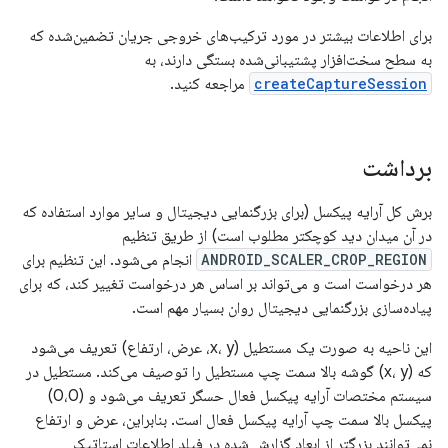
برای اطلاعات بیشتر در مورد ترکیب‌های خروجی جریان تضمین‌شده که
به سطح سخت‌افزار پشتیبانی‌شده بستگی دارند، به
createCaptureSession
مراجعه کنید.
برداشت
برش کل آرایه پیکسل (برای بزرگنمایی دیجیتال و سایر موارد استفاده که
در آن میدان دید کوچکتر مطلوب است) از طریق تنظیم
ANDROID_SCALER_CROP_REGION
انجام می‌شود. این تنظیم برای
هر درخواست است و می‌تواند بر اساس هر درخواست تغییر کند، که برای
پیاده‌سازی بزرگنمایی دیجیتال روان بسیار مهم است.
این ناحیه به صورت یک مستطیل (x، y، عرض، ارتفاع) تعریف می‌شود
که (x، y) گوشه بالا سمت چپ مستطیل را توصیف می‌کند. مستطیل در
سیستم مختصات آرایه پیکسل فعال حسگر تعریف می‌شود و (0،0)
پیکسل بالا سمت چپ آرایه پیکسل فعال است. بنابراین، عرض و ارتفاع
نمی‌توانند بزرگتر از ابعاد گزارش شده در فیلد اطلاعات استاتیک