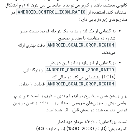
کانونی مختلف باشد و کاربر می‌تواند با جابجایی بین لنزها از زوم اپتیکال
استفاده کند. استفاده از
ANDROID_CONTROL_ZOOM_RATIO
در
سناریوهای زیر مزایایی دارد:
بزرگنمایی از یک لنز واید به یک لنز تله فوتو: نسبت ممیز
شناور در مقایسه با مقادیر صحیح
ANDROID_SCALER_CROP_REGION
دقت بهتری ارائه
می‌دهد.
بزرگنمایی از لنز واید به لنز فوق عریض:
ANDROID_CONTROL_ZOOM_RATIO
از بزرگنمایی
(<1.0f) پشتیبانی می‌کند در حالی که
ANDROID_SCALER_CROP_REGION
قابلیت را ندارد.
برای روشن شدن موضوع، در اینجا چندین سناریو با نسبت‌های زوم،
نواحی برش و جریان‌های خروجی مختلف، با استفاده از همان دوربین
فرضی تعریف شده در بخش قبل، ارائه شده است.
نسبت بزرگنمایی: ۲.۰؛ ۱/۴ میدان دید اصلی
ناحیه برش: (0، 0، 2000، 1500) (نسبت ابعاد 4:3)