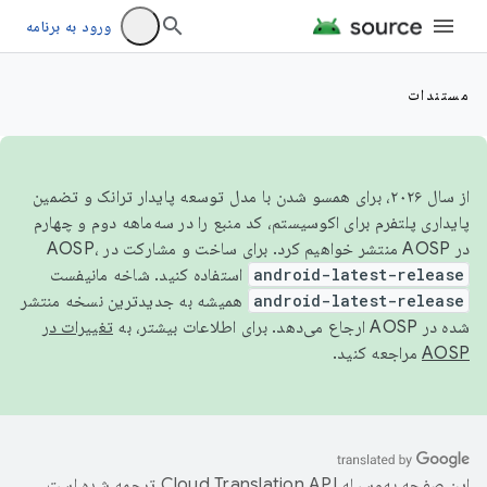
ورود به برنامه
مستندات
از سال ۲۰۲۶، برای همسو شدن با مدل توسعه پایدار ترانک و تضمین
پایداری پلتفرم برای اکوسیستم، کد منبع را در سه‌ماهه دوم و چهارم
در AOSP منتشر خواهیم کرد. برای ساخت و مشارکت در AOSP،
android-latest-release
استفاده کنید. شاخه مانیفست
android-latest-release
همیشه به جدیدترین نسخه منتشر
شده در AOSP ارجاع می‌دهد. برای اطلاعات بیشتر، به
تغییرات در
AOSP
مراجعه کنید.
این صفحه به‌وسیله
ترجمه شده است.