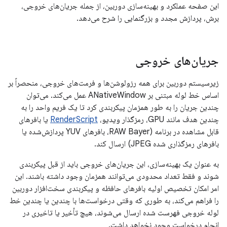
این صفحه عملکرد و بهینه‌سازی دوربین، از جمله جریان‌های خروجی،
برش، پردازش مجدد و بزرگنمایی را شرح می‌دهد.
جریان‌های خروجی
زیرسیستم دوربین برای همه رزولوشن‌ها و فرمت‌های خروجی، منحصراً بر
اساس خط لوله مبتنی بر ANativeWindow عمل می‌کند. می‌توان
چندین جریان را به طور همزمان پیکربندی کرد تا یک فریم واحد را به
چندین هدف مانند GPU، رمزگذار ویدیو،
RenderScript
یا بافرهای
قابل مشاهده در برنامه (RAW Bayer، بافرهای YUV پردازش‌شده یا
بافرهای رمزگذاری شده JPEG) ارسال کند.
به عنوان یک بهینه‌سازی، این جریان‌های خروجی باید از قبل پیکربندی
شوند و فقط تعداد محدودی می‌توانند همزمان وجود داشته باشند. این
امر امکان تخصیص اولیه بافرهای حافظه و پیکربندی سخت‌افزار دوربین
را فراهم می‌کند، به طوری که وقتی درخواست‌ها با چندین یا چندین خط
لوله خروجی فهرست شده ارسال می‌شوند، هیچ تأخیر یا تاخیری در
انجام درخواست وجود نخواهد داشت.